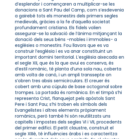
d’esplendor i començaren a multiplicar-se les
donacions a Sant Pau del Camp, com s’esdevenia
a gairebé tots els monestirs dels primers segles
medievals, gràcies a la fe d’aquella societat
profundament cristiana. Els fidels volien
assegurar-se la salvació de l’ànima mitjançant la
donació dels seus béns -mobles i immobles- a
esglésies o monestirs. Fou llavors que es va
construir l’església i es va anar constituint un
important domini territorial. L’església aixecada en
el segle XII, que és la que avui es conserva, és
d’estil romànic, té planta d’una sola nau, coberta
amb volta de canó, i un ampli transsepte on
s’obren tres absis semicirculars. El creuer és
cobert amb una cúpula de base octogonal sobre
trompes. La portada és romànica. En el timpà s’hi
representa Crist, flanquejat pels apòstols Sant
Pere i Sant Pau; s’hi troben els símbols dels
Evangelistes i altres elements pròpiament
romànics, però també hi són reutilitzats uns
capitells i impostes dels segles VI i VII, procedents
del primer edifici. El petit claustre, construït el
segle XIIIè, té influències àrabs i es caracteritza