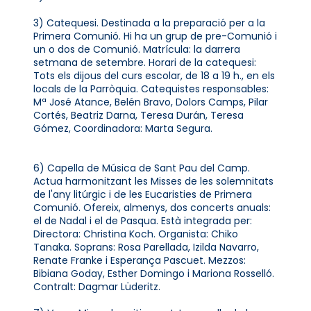
3) Catequesi. Destinada a la preparació per a la
Primera Comunió. Hi ha un grup de pre-Comunió i
un o dos de Comunió. Matrícula: la darrera
setmana de setembre. Horari de la catequesi:
Tots els dijous del curs escolar, de 18 a 19 h., en els
locals de la Parròquia. Catequistes responsables:
Mª José Atance, Belén Bravo, Dolors Camps, Pilar
Cortés, Beatriz Darna, Teresa Durán, Teresa
Gómez, Coordinadora: Marta Segura.
6) Capella de Música de Sant Pau del Camp.
Actua harmonitzant les Misses de les solemnitats
de l'any litúrgic i de les Eucaristies de Primera
Comunió. Ofereix, almenys, dos concerts anuals:
el de Nadal i el de Pasqua. Està integrada per:
Directora: Christina Koch. Organista: Chiko
Tanaka. Soprans: Rosa Parellada, Izilda Navarro,
Renate Franke i Esperança Pascuet. Mezzos:
Bibiana Goday, Esther Domingo i Mariona Rosselló.
Contralt: Dagmar Lüderitz.