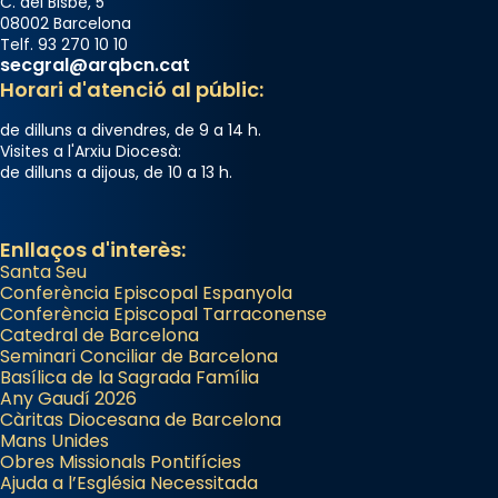
C. del Bisbe, 5
08002 Barcelona
Telf. 93 270 10 10
secgral@arqbcn.cat
Horari d'atenció al públic:
de dilluns a divendres, de 9 a 14 h.
Visites a l'Arxiu Diocesà:
de dilluns a dijous, de 10 a 13 h.
Enllaços d'interès:
Santa Seu
Conferència Episcopal Espanyola
Conferència Episcopal Tarraconense
Catedral de Barcelona
Seminari Conciliar de Barcelona
Basílica de la Sagrada Família
Any Gaudí 2026
Càritas Diocesana de Barcelona
Mans Unides
Obres Missionals Pontifícies
Ajuda a l’Església Necessitada