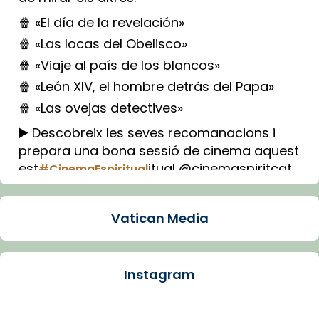
🍿 «El día de la revelación»
🍿 «Las locas del Obelisco»
🍿 «Viaje al país de los blancos»
🍿 «León XIV, el hombre detrás del Papa»
🍿 «Las ovejas detectives»
▶️ Descobreix les seves recomanacions i
prepara una bona sessió de cinema aquest
est
itual @cinemaspiritcat
#CinemaEspiritual
Imatge: Generada amb IA (OpenAI)
Video
Vatican Media
View on Facebook
·
Share
Instagram
Arquebisbat de Barcelona
1 week ago
La Carmina va patir depressió. Fa gairebé