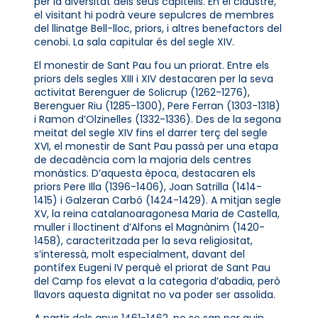
per la diversitat dels seus capitells. En el claustre,
el visitant hi podrà veure sepulcres de membres
del llinatge Bell-lloc, priors, i altres benefactors del
cenobi. La sala capitular és del segle XIV.
El monestir de Sant Pau fou un priorat. Entre els
priors dels segles XIII i XIV destacaren per la seva
activitat Berenguer de Solicrup (1262-1276),
Berenguer Riu (1285-1300), Pere Ferran (1303-1318)
i Ramon d’Olzinelles (1332-1336). Des de la segona
meitat del segle XIV fins el darrer terç del segle
XVI, el monestir de Sant Pau passà per una etapa
de decadència com la majoria dels centres
monàstics. D’aquesta època, destacaren els
priors Pere Illa (1396-1406), Joan Satrilla (1414-
1415) i Galzeran Carbó (1424-1429). A mitjan segle
XV, la reina catalanoaragonesa Maria de Castella,
muller i lloctinent d’Alfons el Magnànim (1420-
1458), caracteritzada per la seva religiositat,
s’interessà, molt especialment, davant del
pontífex Eugeni IV perquè el priorat de Sant Pau
del Camp fos elevat a la categoria d’abadia, però
llavors aquesta dignitat no va poder ser assolida.
A partir dels anys 1461-1462, no se sap per quin