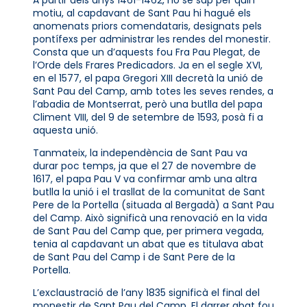
motiu, al capdavant de Sant Pau hi hagué els
anomenats priors comendataris, designats pels
pontífexs per administrar les rendes del monestir.
Consta que un d’aquests fou Fra Pau Plegat, de
l’Orde dels Frares Predicadors. Ja en el segle XVI,
en el 1577, el papa Gregori XIII decretà la unió de
Sant Pau del Camp, amb totes les seves rendes, a
l’abadia de Montserrat, però una butlla del papa
Climent VIII, del 9 de setembre de 1593, posà fi a
aquesta unió.
Tanmateix, la independència de Sant Pau va
durar poc temps, ja que el 27 de novembre de
1617, el papa Pau V va confirmar amb una altra
butlla la unió i el trasllat de la comunitat de Sant
Pere de la Portella (situada al Bergadà) a Sant Pau
del Camp. Això significà una renovació en la vida
de Sant Pau del Camp que, per primera vegada,
tenia al capdavant un abat que es titulava abat
de Sant Pau del Camp i de Sant Pere de la
Portella.
L’exclaustració de l’any 1835 significà el final del
monestir de Sant Pau del Camp. El darrer abat fou