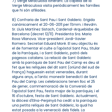
7) Verge Miraculosa itinerant. La capella de la
Verge Miraculosa visita periòdicament les famílies
que hi són afiliades.
8) Confraria de Sant Pau i Sant Galderic. Erigida
canònicament el 20-06-2011 per l'Emm. i Revdm.
Sr. Lluís Martínez Sistach, Cardenal-Arquebisbe de
Barcelona (decret 12/11). Presidenta Sra. Maria
Rosa Vilanova. Vice-president Jordi-Xavier
Romero. Secretari Eduard Moré. El seu objectiu és
el de fomentar el culte a l'apòstol Sant Pau, titular
de la Parròquia, i a Sant Galderic, patró dels
pagesos catalans. La relació de Sant Galderic
amb la parròquia de Sant Pau del Camp es deu al
fet que les relíquies del dit sant (oriünd del sud de
França) haguessin estat venerades, durant
alguns anys, a l'antic monestir benedictí de Sant
Pau del Camp. Les celebracions tenen lloc el 25
de gener, commemoració de la Conversió de
l'apòstol Sant Pau, festa major de la parròquia, i el
16 d'octubre, festa de Sant Galderic. Actualment,
la diòcesi d'Elna-Perpinyà ha cedit a la parròquia
una petita relíquia de Sant Galderic, la qual ha
estat posada a la veneració dels fidels. La