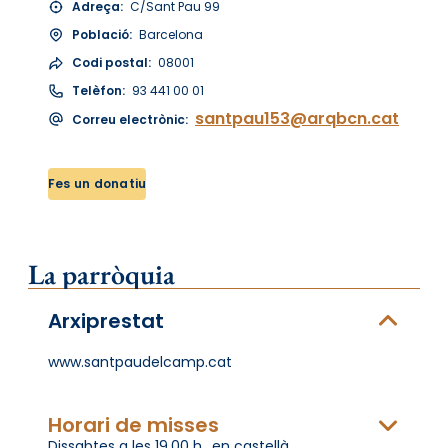
Adreça:
C/Sant Pau 99
Població:
Barcelona
Codi postal:
08001
Telèfon:
93 441 00 01
santpau153@arqbcn.cat
Correu electrònic:
Fes un donatiu
La parròquia
Arxiprestat
www.santpaudelcamp.cat
Horari de misses
Dissabtes a les 19,00 h., en castellà