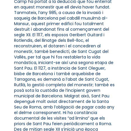
Camp ha portat a la deducció que fou enterrat
en aquest monestir que ell devia haver fundat.
Tanmateix, l’any 985, a causa de la invasió i
saqueig de Barcelona pel cabdill musulmà al-
Mansur, aquest primer edifici fou totalment
destruït i abandonat fins al començament del
segle XII. El 1117, els esposos Geribert Guitard i
Rotlendis, del llinatge dels Bell-lloc, el
reconstruiren, el dotaren i el concediren al
monestir, també benedictí, de Sant Cugat del
Vallès, per tal que hi fos restablerta la vida
monàstica, iniciant-se així una segona etapa de
Sant Pau. El 1127, a instància de Sant Oleguer,
bisbe de Barcelona i també arquebisbe de
Tarragona, es demanà a l’abat de Sant Cugat,
Rutllà, la gestió completa del monestir; també es
posà sota la custòdia de l’incipient govern
municipal de Barcelona. Malgrat això, Sant Pau
depengué molt aviat directament de la Santa
Seu de Roma, amb l’obligació de pagar cada any
el delme corresponent. Hi ha constància
documental de les visites “ad limina” que els
priors de Sant Pau feien periòdicament a Roma.
Des de mitjan segle XII s’inicià una època