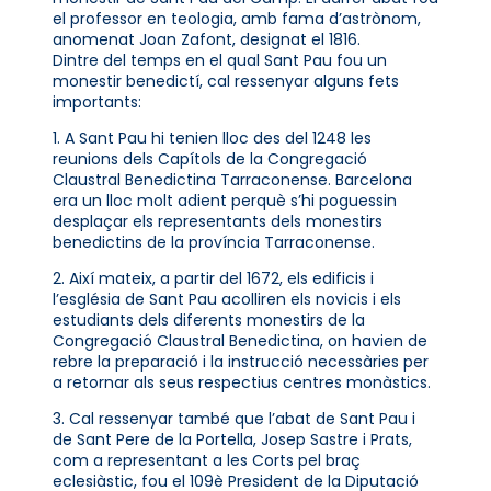
el professor en teologia, amb fama d’astrònom,
anomenat Joan Zafont, designat el 1816.
Dintre del temps en el qual Sant Pau fou un
monestir benedictí, cal ressenyar alguns fets
importants:
1. A Sant Pau hi tenien lloc des del 1248 les
reunions dels Capítols de la Congregació
Claustral Benedictina Tarraconense. Barcelona
era un lloc molt adient perquè s’hi poguessin
desplaçar els representants dels monestirs
benedictins de la província Tarraconense.
2. Així mateix, a partir del 1672, els edificis i
l’església de Sant Pau acolliren els novicis i els
estudiants dels diferents monestirs de la
Congregació Claustral Benedictina, on havien de
rebre la preparació i la instrucció necessàries per
a retornar als seus respectius centres monàstics.
3. Cal ressenyar també que l’abat de Sant Pau i
de Sant Pere de la Portella, Josep Sastre i Prats,
com a representant a les Corts pel braç
eclesiàstic, fou el 109è President de la Diputació