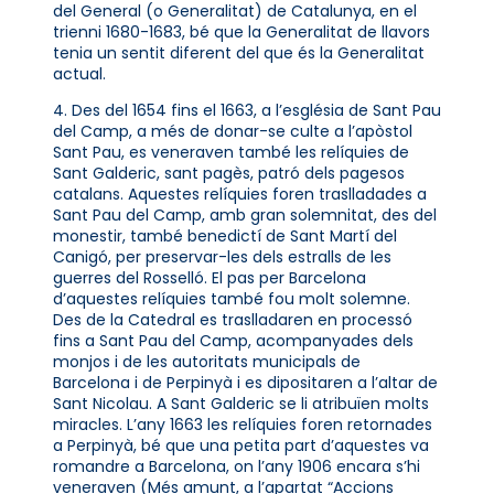
del General (o Generalitat) de Catalunya, en el
trienni 1680-1683, bé que la Generalitat de llavors
tenia un sentit diferent del que és la Generalitat
actual.
4. Des del 1654 fins el 1663, a l’església de Sant Pau
del Camp, a més de donar-se culte a l’apòstol
Sant Pau, es veneraven també les relíquies de
Sant Galderic, sant pagès, patró dels pagesos
catalans. Aquestes relíquies foren traslladades a
Sant Pau del Camp, amb gran solemnitat, des del
monestir, també benedictí de Sant Martí del
Canigó, per preservar-les dels estralls de les
guerres del Rosselló. El pas per Barcelona
d’aquestes relíquies també fou molt solemne.
Des de la Catedral es traslladaren en processó
fins a Sant Pau del Camp, acompanyades dels
monjos i de les autoritats municipals de
Barcelona i de Perpinyà i es dipositaren a l’altar de
Sant Nicolau. A Sant Galderic se li atribuïen molts
miracles. L’any 1663 les relíquies foren retornades
a Perpinyà, bé que una petita part d’aquestes va
romandre a Barcelona, on l’any 1906 encara s’hi
veneraven (Més amunt, a l’apartat “Accions