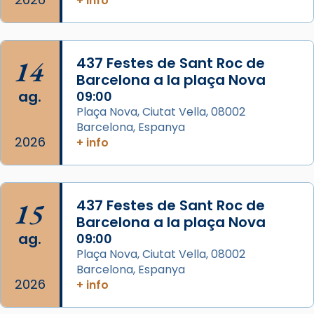
+ info
Josep Omella, ha presidit la missa i l’ha
concelebrat el bisbe auxiliar de Barcelona,
Mons. David Abadías.
14
437 Festes de Sant Roc de
📸 Dr. G. Simón
Barcelona a la plaça Nova
ag.
09:00
Photo
Plaça Nova, Ciutat Vella, 08002
View on Facebook
·
Share
Barcelona, Espanya
2026
+ info
Arquebisbat de Barcelona
2 weeks ago
Memòria de les santes Juliana i
15
437 Festes de Sant Roc de
Semproniana, verges i màrtirs.
Barcelona a la plaça Nova
ag.
09:00
Acompanyant la història de sant Cugat, a
Plaça Nova, Ciutat Vella, 08002
partir de l’Edat Mitjana sorgeix la tradició
Barcelona, Espanya
que les santes Juliana (“relatiu a Júlia”) i
2026
+ info
Semproniana (“relatiu a Semprònia =
eterna”) són deixebles seves. I l’any 1667, el