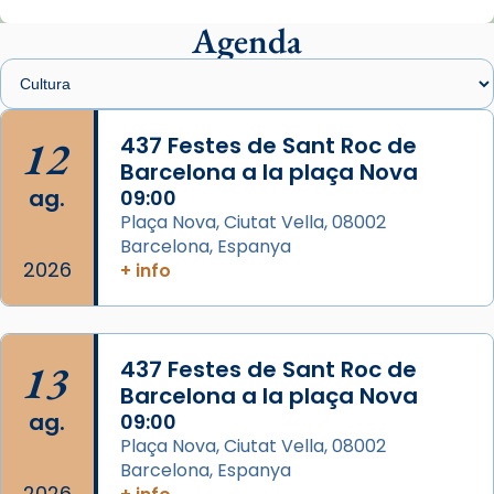
Mons. Sergi Gordo, bisbe de Tortosa, ha
presidit aquest 27 de juliol la missa de Les
Agenda
Santes de Mataró.
🔗
tinyurl.com/cvu5jmbk
📸 J. Merino
12
437 Festes de Sant Roc de
Barcelona a la plaça Nova
Photo
ag.
09:00
View on Facebook
·
Share
Plaça Nova, Ciutat Vella, 08002
Barcelona, Espanya
Arquebisbat de Barcelona
2026
is at Catedral
+ info
de Barcelona.
2 weeks ago
Aquest dilluns, 27 de juliol, ha tingut lloc la
13
437 Festes de Sant Roc de
missa d’acció de gràcies en agraïment al
Barcelona a la plaça Nova
comitè organitzador de la visita apostòlica
ag.
09:00
del Sant Pare Lleó XIV a Barcelona, i als
Plaça Nova, Ciutat Vella, 08002
col·laboradors, a la Catedral de Barcelona.
Barcelona, Espanya
L’arquebisbe de Barcelona, el cardenal Joan
2026