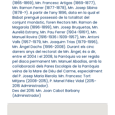
(1865-1869), Mn. Francesc Artigas (1869-1877),
Mn. Ramon Ferrer (1877-1878), Mn. Josep Sibina
(1878-?). A partir de l’any 1896, data en la qual el
Bisbat prengué possessió de la totalitat del
conjunt monàstic, foren Rectors Mn. Ramon de
Magarola (1896-1899), Mn. Josep Bruquetas, Mn.
Aurelià Estrany, Mn. Pau Ferrer (1904-1916?), Mn.
Manuel Rovira (1916-1936 i 1939-1957), Mn. Antoni
Valls (1957-1979, Mn. Joaquim Trias (1979-1996),
Mn. Àngel Dachs (1996-2008). Durant els cinc
darrers anys del rectorat de Mn. Àngel, és a dir,
entre el 2004 i el 2008, la Parròquia va ser regida
pel diaca permanent Mn. Manuel Abadías, amb la
col·laboració dels Pares Escolapis de la Parròquia
veïna de la Mare de Déu del Carme, especialment
del P. Josep Maria Rierola. Mn. Francesc Tort
Mitjans (2008-2015), P. Manel Félez Vidal (2015-
2016 Administrador).
Des del 2016: Mn. Joan Cabot Barbany
(Administrador)