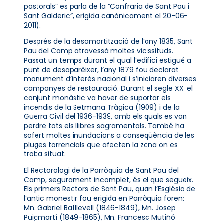
pastorals” es parla de la “Confraria de Sant Pau i
Sant Galderic”, erigida canònicament el 20-06-
2011).
Després de la desamortització de l’any 1835, Sant
Pau del Camp atravessà moltes vicissituds.
Passat un temps durant el qual l’edifici estigué a
punt de desaparèixer, l’any 1879 fou declarat
monument d’interès nacional i s’iniciaren diverses
campanyes de restauració. Durant el segle XX, el
conjunt monàstic va haver de suportar els
incendis de la Setmana Tràgica (1909) i de la
Guerra Civil del 1936-1939, amb els quals es van
perdre tots els llibres sagramentals. També ha
sofert moltes inundacions a conseqüència de les
pluges torrencials que afecten la zona on es
troba situat.
El Rectorologi de la Parròquia de Sant Pau del
Camp, segurament incomplet, és el que segueix.
Els primers Rectors de Sant Pau, quan l’Església de
l’antic monestir fou erigida en Parròquia foren:
Mn. Gabriel Batllevell (1846-1849), Mn. Josep
Puigmartí (1849-1865), Mn. Francesc Mutiñó