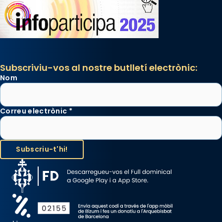
Santes a Mataró»🥵.
Photo
View on Facebook
·
Share
Subscriviu-vos al nostre butlletí electrònic:
Nom
Correu electrònic
*