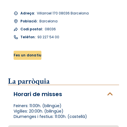
Adreça:
Villarroel 170 08036 Barcelona
Població:
Barcelona
Codi postal:
08036
Telèfon:
93 227 54 00
Fes un donatiu
La parròquia
Horari de misses
Feiners: 11:00h. (bilingüe)
Vigílies: 20:00h. (bilingüe)
Diumenges i festius: 11:00h. (castellà)