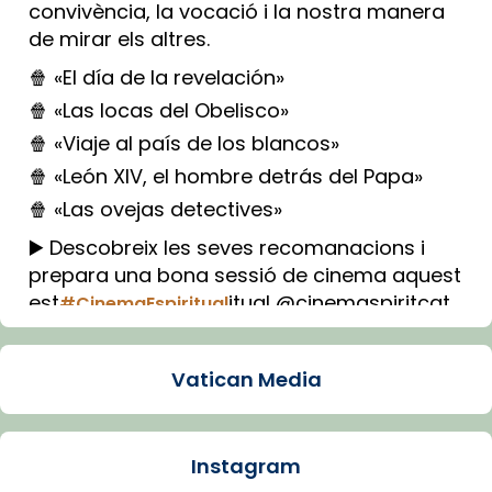
convivència, la vocació i la nostra manera
de mirar els altres.
🍿 «El día de la revelación»
🍿 «Las locas del Obelisco»
🍿 «Viaje al país de los blancos»
🍿 «León XIV, el hombre detrás del Papa»
🍿 «Las ovejas detectives»
▶️ Descobreix les seves recomanacions i
prepara una bona sessió de cinema aquest
est
itual @cinemaspiritcat
#CinemaEspiritual
Imatge: Generada amb IA (OpenAI)
Video
Vatican Media
View on Facebook
·
Share
Instagram
Arquebisbat de Barcelona
2 weeks ago