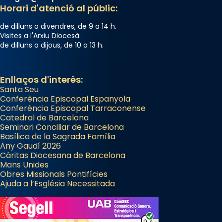
Semproniana (“relatiu a Semprònia =
Horari d'atenció al públic:
eterna”) són deixebles seves. I l’any 1667, el
de dilluns a divendres, de 9 a 14 h.
frare Joan Gaspar Roig, afirma en una obra
Visites a l'Arxiu Diocesà:
que les santes són filles de l’antiga Iluro.
de dilluns a dijous, de 10 a 13 h.
Mataró en reivindicarà les relíquies fins que
les aconseguirà el 1772. L’ofici que es canta
a la “Missa de les Santes” (“Missa de
Enllaços d'interès:
Santa Seu
Glòria”) fou composta el 1848 per Mn.
Conferència Episcopal Espanyola
Manuel Blanch, amb aire d’òpera
Conferència Episcopal Tarraconense
italianitzant; s’interpreta per privilegi
Catedral de Barcelona
pontifici, amb orquestra i cor, i té una
Seminari Conciliar de Barcelona
Basílica de la Sagrada Família
duració aproximada de tres hores. Després,
Any Gaudí 2026
processó (recuperada el 1972) al voltant
Càritas Diocesana de Barcelona
del temple amb les relíquies de les santes.
Mans Unides
Obres Missionals Pontifícies
Des de 1985 hi participa també un grup de
Ajuda a l’Església Necessitada
diablesses amb música i ball propis. Festa
gran a Mataró.
«Si vols saber què és calor, ves per les