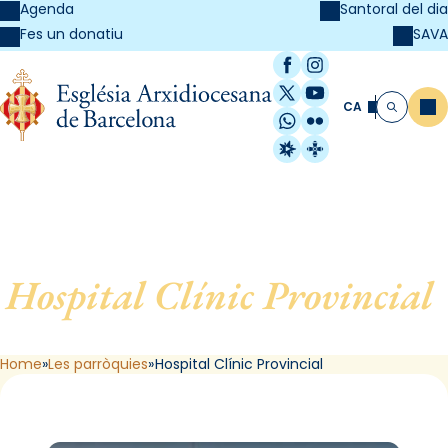
Agenda
Santoral del dia
SAVA
Fes un donatiu
Facebook
Instagram
X / Twitter
YouTube
CA
Me
Cerca
WhatsApp
Flickr
Radio Estel
Catalunya Cristi
Hospital Clínic Provincial
,
de Barcelona
Home
Les parròquies
Hospital Clínic Provincial