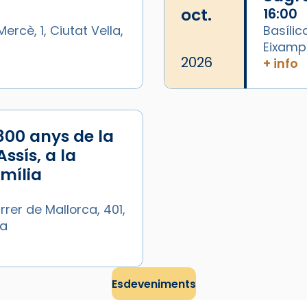
oct.
16:00
ercè, 1, Ciutat Vella,
Basílic
Eixamp
2026
+ info
/2026-
800 anys de la
ssís, a la
amília
rrer de Mallorca, 401,
ya
Esdeveniments