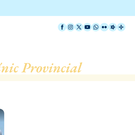
Facebook
Instagram
X / Twitter
YouTube
WhatsApp
Flickr
Radio Est
Catal
ínic Provincial
, de Barc