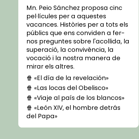
Mn. Peio Sánchez proposa cinc
pel·lícules per a aquestes
vacances. Històries per a tots els
públics que ens conviden a fer-
nos preguntes sobre l'acollida, la
superació, la convivència, la
vocació i la nostra manera de
mirar els altres.
🍿 «El día de la revelación»
🍿 «Las locas del Obelisco»
🍿 «Viaje al país de los blancos»
🍿 «León XIV, el hombre detrás
del Papa»
🍿 «Las ovejas detectives»
▶️ Descobreix les seves