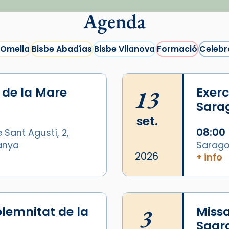
Agenda
 Omella
Bisbe Abadías
Bisbe Vilanova
Formació
Celebr
i de la Mare
13
Exerc
Sara
set.
08:00
 Sant Agustí, 2,
panya
Sarago
2026
+ info
lemnitat de la
3
Missa
Sagr