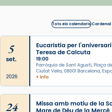
recomanacions i prepara una
bona sessió de cinema aquest
est
itual
#CinemaEspiritual
Tots els calendaris
Cardenal
@cinemaspiritcat
Imatge: Generada amb IA
(OpenAI)
5
Eucaristia per l'aniversar
Video
Teresa de Calcuta
set.
19:00
View on Facebook
·
Share
Parròquia de Sant Agustí, Plaça de
Ciutat Vella, 08001 Barcelona, Es
Arquebisbat de Barcelona
2026
+ info
1 week ago
La Carmina va patir depressió.
Fa gairebé dos mesos, a l'Estadi
Lluís Companys, la jove va fer
24
Missa amb motiu de la So
arribar el seu testimoni al papa
Mare de Déu de la Mercè