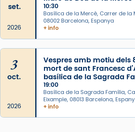
Lleó XIV.
set.
10:30
Recupera l'entrevista
Basílica de la Mercè, Carrer de la M
comp
tican News 👇
Vatican News
08002 Barcelona, Espanya
2026
+ info
www.vaticannews.va/es/iglesia/news
07/carmina-historia-depresion-
papa-viaje-espana-testimoni...
Photo
3
Vespres amb motiu dels 
mort de sant Francesc d'A
View on Facebook
·
Share
oct.
basílica de la Sagrada F
19:00
Arquebisbat de Barcelona
2 weeks ago
Basílica de la Sagrada Família, Ca
Eixample, 08013 Barcelona, Espan
«Avui les santes Juliana i
2026
+ info
Semproniana ens ajuden a alçar
la mirada»
Mons. Sergi Gordo, bisbe de