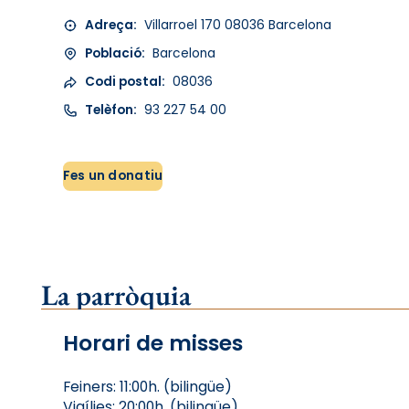
Adreça:
Villarroel 170 08036 Barcelona
Població:
Barcelona
Codi postal:
08036
Telèfon:
93 227 54 00
Fes un donatiu
La parròquia
Horari de misses
Feiners: 11:00h. (bilingüe)
Vigílies: 20:00h. (bilingüe)