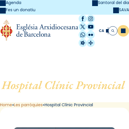
Agenda
Santoral del dia
SAVA
Fes un donatiu
Facebook
Instagram
X / Twitter
YouTube
CA
Me
Cerca
WhatsApp
Flickr
Radio Estel
Catalunya Cristi
Hospital Clínic Provincial
,
de Barcelona
Home
Les parròquies
Hospital Clínic Provincial