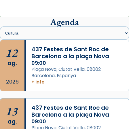
View on Facebook
·
Share
Agenda
Arquebisbat de Barcelona
2 weeks ago
Memòria de les santes Juliana i
Semproniana, verges i màrtirs.
12
437 Festes de Sant Roc de
Barcelona a la plaça Nova
Acompanyant la història de sant Cugat, a
ag.
09:00
partir de l’Edat Mitjana sorgeix la tradició
Plaça Nova, Ciutat Vella, 08002
que les santes Juliana (“relatiu a Júlia”) i
Barcelona, Espanya
Semproniana (“relatiu a Semprònia =
2026
+ info
eterna”) són deixebles seves. I l’any 1667, el
frare Joan Gaspar Roig, afirma en una obra
que les santes són filles de l’antiga Iluro.
Mataró en reivindicarà les relíquies fins que
13
437 Festes de Sant Roc de
les aconseguirà el 1772. L’ofici que es canta
Barcelona a la plaça Nova
a la “Missa de les Santes” (“Missa de
ag.
09:00
Glòria”) fou composta el 1848 per Mn.
Plaça Nova, Ciutat Vella, 08002