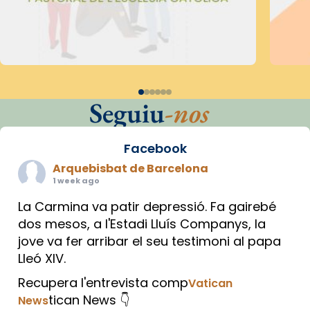
Seguiu
-nos
Facebook
Arquebisbat de Barcelona
1 week ago
La Carmina va patir depressió. Fa gairebé
dos mesos, a l'Estadi Lluís Companys, la
jove va fer arribar el seu testimoni al papa
Lleó XIV.
Recupera l'entrevista comp
Vatican
tican News 👇
News