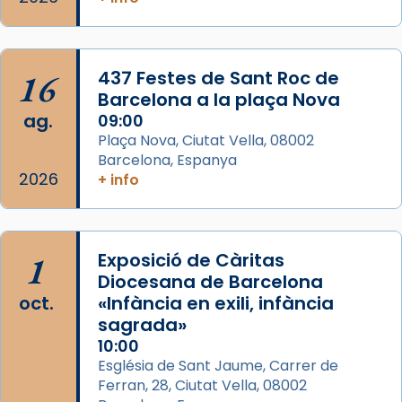
Jaume, fill de Zebedeu, és juntament amb el
seu germà Joan i Pere un dels que
acompanyava més de prop Jesús.
16
437 Festes de Sant Roc de
Segons el llibre dels Fets (12,2) fou el primer
Barcelona a la plaça Nova
apòstol màrtir, decapitat a Jerusalem per
ag.
09:00
Herodes Agripa (vers l'any 44).
Plaça Nova, Ciutat Vella, 08002
Patró de Galícia, després de les invasions
Barcelona, Espanya
2026
+ info
musulmanes fou venerat com a patró dels
Regnes castellans i més tard de tota
Espanya.
El seu sepulcre a Compostela fou un gran
1
Exposició de Càritas
centre de peregrinacions medievals de tot
Diocesana de Barcelona
oct.
«Infància en exili, infància
el món cristià, després de Roma i terra
sagrada»
Santa.
10:00
«A Raïms de Sant Jaume, raïms aigualits;
Església de Sant Jaume, Carrer de
raïms de setembre te'n llepes els dits»,
Ferran, 28, Ciutat Vella, 08002
segons una dita popular.