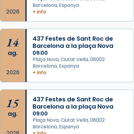
Barcelona, Espanya
Manuel Blanch, amb aire d’òpera
2026
+ info
italianitzant; s’interpreta per privilegi
pontifici, amb orquestra i cor, i té una
duració aproximada de tres hores. Després,
processó (recuperada el 1972) al voltant
14
437 Festes de Sant Roc de
del temple amb les relíquies de les santes.
Barcelona a la plaça Nova
Des de 1985 hi participa també un grup de
ag.
09:00
diablesses amb música i ball propis. Festa
Plaça Nova, Ciutat Vella, 08002
gran a Mataró.
Barcelona, Espanya
2026
+ info
«Si vols saber què és calor, ves per les
Santes a Mataró»🥵.
Photo
15
437 Festes de Sant Roc de
View on Facebook
·
Share
Barcelona a la plaça Nova
ag.
09:00
Arquebisbat de Barcelona
Plaça Nova, Ciutat Vella, 08002
2 weeks ago
Barcelona, Espanya
2026
+ info