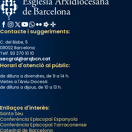
Santes a Mataró»🥵.
Photo
Facebook
Instagram
X / Twitter
YouTube
WhatsApp
Flickr
Radio Estel
Catalunya Cristiana
View on Facebook
·
Share
Contacte i suggeriments:
C. del Bisbe, 5
08002 Barcelona
Telf. 93 270 10 10
secgral@arqbcn.cat
Horari d'atenció al públic:
de dilluns a divendres, de 9 a 14 h.
Visites a l'Arxiu Diocesà:
de dilluns a dijous, de 10 a 13 h.
Enllaços d'interès:
Santa Seu
Conferència Episcopal Espanyola
Conferència Episcopal Tarraconense
Catedral de Barcelona