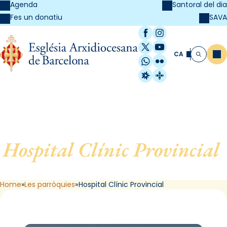
Agenda
Santoral del dia
SAVA
Fes un donatiu
Facebook
Instagram
X / Twitter
YouTube
CA
Me
Cerca
WhatsApp
Flickr
Radio Estel
Catalunya Cristi
Hospital Clínic Provincial
,
de Barcelona
Home
Les parròquies
Hospital Clínic Provincial