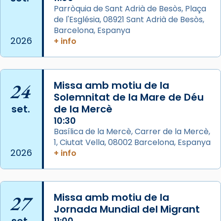
col·laboradors, a la Catedral de Barcelona.
Parròquia de Sant Adrià de Besòs, Plaça
L’arquebisbe de Barcelona, el cardenal Joan
de l'Església, 08921 Sant Adrià de Besòs,
Josep Omella, ha presidit la missa i l’ha
Barcelona, Espanya
2026
+ info
concelebrat el bisbe auxiliar de Barcelona,
Mons. David Abadías.
📸 Dr. G. Simón
24
Missa amb motiu de la
Photo
Solemnitat de la Mare de Déu
View on Facebook
·
Share
set.
de la Mercè
10:30
Arquebisbat de Barcelona
Basílica de la Mercè, Carrer de la Mercè,
2 weeks ago
1, Ciutat Vella, 08002 Barcelona, Espanya
2026
+ info
Memòria de les santes Juliana i
Semproniana, verges i màrtirs.
Acompanyant la història de sant Cugat, a
27
Missa amb motiu de la
partir de l’Edat Mitjana sorgeix la tradició
Jornada Mundial del Migrant
que les santes Juliana (“relatiu a Júlia”) i
set.
11:00