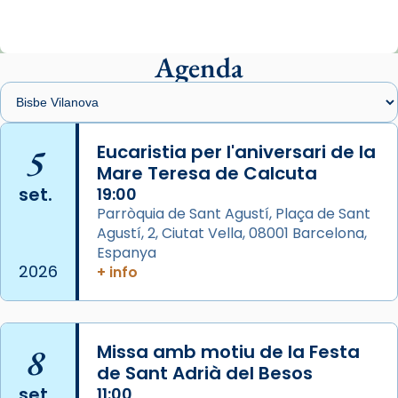
ajuden a alçar la mirada»
Mons. Sergi Gordo, bisbe de Tortosa, ha
presidit aquest 27 de juliol la missa de Les
Agenda
Santes de Mataró.
🔗
tinyurl.com/cvu5jmbk
📸 J. Merino
5
Eucaristia per l'aniversari de la
Mare Teresa de Calcuta
Photo
set.
19:00
View on Facebook
·
Share
Parròquia de Sant Agustí, Plaça de Sant
Agustí, 2, Ciutat Vella, 08001 Barcelona,
Arquebisbat de Barcelona
is at Catedral
Espanya
de Barcelona.
2026
+ info
2 weeks ago
Aquest dilluns, 27 de juliol, ha tingut lloc la
missa d’acció de gràcies en agraïment al
8
Missa amb motiu de la Festa
comitè organitzador de la visita apostòlica
de Sant Adrià del Besos
del Sant Pare Lleó XIV a Barcelona, i als
set.
11:00