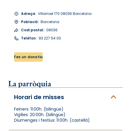
Adreça:
Villarroel 170 08036 Barcelona
Població:
Barcelona
Codi postal:
08036
Telèfon:
93 227 54 00
Fes un donatiu
La parròquia
Horari de misses
Feiners: 11:00h. (bilingüe)
Vigílies: 20:00h. (bilingüe)
Diumenges i festius: 11:00h. (castellà)