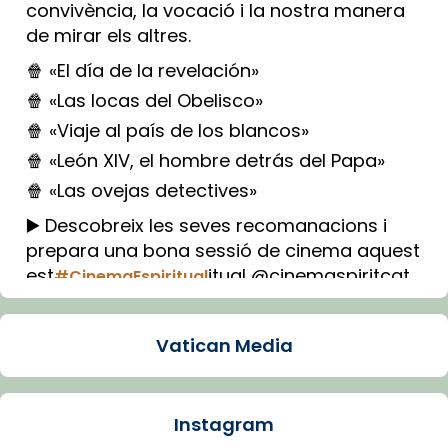
convivència, la vocació i la nostra manera
de mirar els altres.
🍿 «El día de la revelación»
🍿 «Las locas del Obelisco»
🍿 «Viaje al país de los blancos»
🍿 «León XIV, el hombre detrás del Papa»
🍿 «Las ovejas detectives»
▶️ Descobreix les seves recomanacions i
prepara una bona sessió de cinema aquest
est
itual @cinemaspiritcat
#CinemaEspiritual
Imatge: Generada amb IA (OpenAI)
Video
Vatican Media
View on Facebook
·
Share
Instagram
Arquebisbat de Barcelona
2 weeks ago