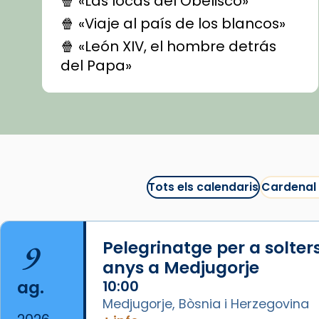
🍿 «Las locas del Obelisco»
🍿 «Viaje al país de los blancos»
🍿 «León XIV, el hombre detrás
del Papa»
🍿 «Las ovejas detectives»
▶️ Descobreix les seves
recomanacions i prepara una
bona sessió de cinema aquest
est
itual
#CinemaEspiritual
Tots els calendaris
Cardenal
@cinemaspiritcat
Imatge: Generada amb IA
(OpenAI)
9
Pelegrinatge per a solter
Video
anys a Medjugorje
ag.
10:00
View on Facebook
·
Share
Medjugorje, Bòsnia i Herzegovina