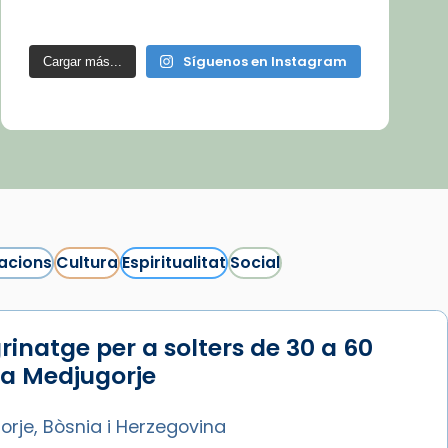
Síguenos en Instagram
Cargar más...
acions
Cultura
Espiritualitat
Social
rinatge per a solters de 30 a 60
 a Medjugorje
rje, Bòsnia i Herzegovina