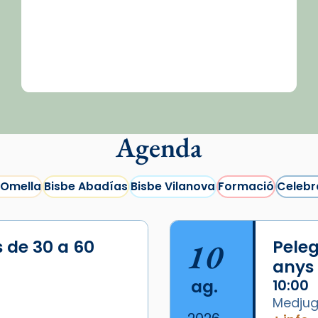
Agenda
 Omella
Bisbe Abadías
Bisbe Vilanova
Formació
Celebr
s de 30 a 60
10
Peleg
anys
ag.
10:00
Medjugo