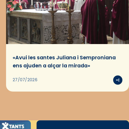
«Avui les santes Juliana i Semproniana
ens ajuden a alçar la mirada»
27/07/2026