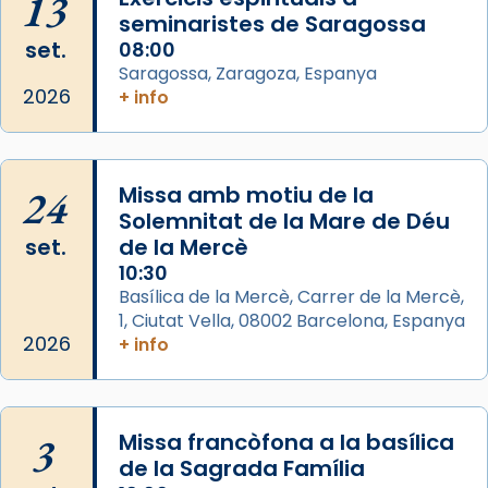
13
comitè organitzador de la visita apostòlica
seminaristes de Saragossa
del Sant Pare Lleó XIV a Barcelona, i als
set.
08:00
col·laboradors, a la Catedral de Barcelona.
Saragossa, Zaragoza, Espanya
L’arquebisbe de Barcelona, el cardenal Joan
2026
+ info
Josep Omella, ha presidit la missa i l’ha
concelebrat el bisbe auxiliar de Barcelona,
Mons. David Abadías.
24
Missa amb motiu de la
📸 Dr. G. Simón
Solemnitat de la Mare de Déu
set.
de la Mercè
Photo
10:30
View on Facebook
·
Share
Basílica de la Mercè, Carrer de la Mercè,
1, Ciutat Vella, 08002 Barcelona, Espanya
2026
Arquebisbat de Barcelona
+ info
2 weeks ago
Memòria de les santes Juliana i
Semproniana, verges i màrtirs.
3
Missa francòfona a la basílica
de la Sagrada Família
Acompanyant la història de sant Cugat, a