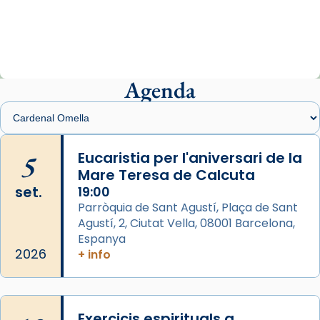
«Avui les santes Juliana i Semproniana ens
ajuden a alçar la mirada»
Mons. Sergi Gordo, bisbe de Tortosa, ha
presidit aquest 27 de juliol la missa de Les
Agenda
Santes de Mataró.
🔗
tinyurl.com/cvu5jmbk
📸 J. Merino
5
Eucaristia per l'aniversari de la
Mare Teresa de Calcuta
Photo
set.
19:00
View on Facebook
·
Share
Parròquia de Sant Agustí, Plaça de Sant
Agustí, 2, Ciutat Vella, 08001 Barcelona,
Arquebisbat de Barcelona
is at Catedral
Espanya
de Barcelona.
2026
+ info
2 weeks ago
Aquest dilluns, 27 de juliol, ha tingut lloc la
missa d’acció de gràcies en agraïment al
Exercicis espirituals a