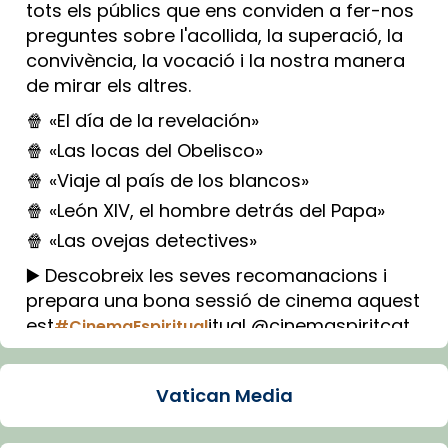
tots els públics que ens conviden a fer-nos
preguntes sobre l'acollida, la superació, la
convivència, la vocació i la nostra manera
de mirar els altres.
🍿 «El día de la revelación»
🍿 «Las locas del Obelisco»
🍿 «Viaje al país de los blancos»
🍿 «León XIV, el hombre detrás del Papa»
🍿 «Las ovejas detectives»
▶️ Descobreix les seves recomanacions i
prepara una bona sessió de cinema aquest
est
itual @cinemaspiritcat
#CinemaEspiritual
Imatge: Generada amb IA (OpenAI)
Video
Vatican Media
View on Facebook
·
Share