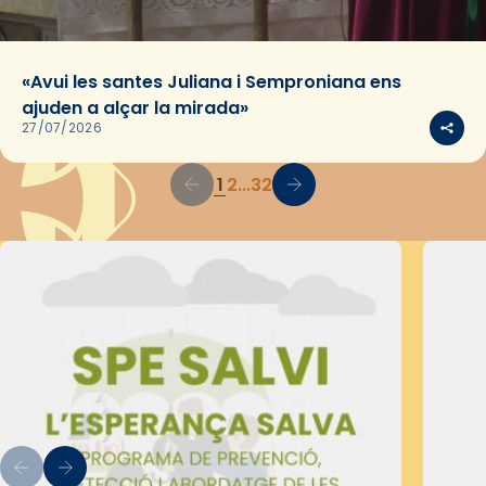
«Avui les santes Juliana i Semproniana ens
ajuden a alçar la mirada»
27/07/2026
1
2
...
32