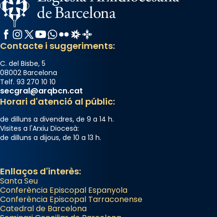
Facebook
Instagram
X / Twitter
YouTube
WhatsApp
Flickr
Radio Estel
Catalunya Cristiana
Contacte i suggeriments:
C. del Bisbe, 5
08002 Barcelona
Telf. 93 270 10 10
secgral@arqbcn.cat
Horari d'atenció al públic:
de dilluns a divendres, de 9 a 14 h.
Visites a l'Arxiu Diocesà:
de dilluns a dijous, de 10 a 13 h.
Enllaços d'interès:
Santa Seu
Conferència Episcopal Espanyola
Conferència Episcopal Tarraconense
Catedral de Barcelona