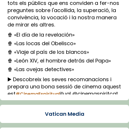
tots els públics que ens conviden a fer-nos
preguntes sobre l'acollida, la superació, la
convivència, la vocació i la nostra manera
de mirar els altres.
🍿 «El día de la revelación»
🍿 «Las locas del Obelisco»
🍿 «Viaje al país de los blancos»
🍿 «León XIV, el hombre detrás del Papa»
🍿 «Las ovejas detectives»
▶️ Descobreix les seves recomanacions i
prepara una bona sessió de cinema aquest
est
itual @cinemaspiritcat
#CinemaEspiritual
Imatge: Generada amb IA (OpenAI)
Video
Vatican Media
View on Facebook
·
Share