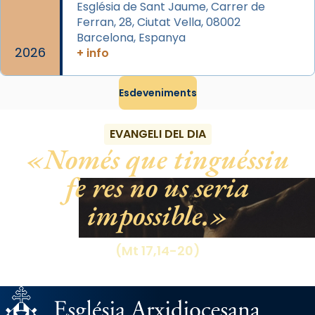
gran a Mataró.
Església de Sant Jaume, Carrer de
Ferran, 28, Ciutat Vella, 08002
«Si vols saber què és calor, ves per les
Barcelona, Espanya
Santes a Mataró»🥵.
2026
+ info
Photo
Esdeveniments
View on Facebook
·
Share
EVANGELI DEL DIA
Només que tinguéssiu
fe res no us seria
impossible.
(Mt 17,14-20)