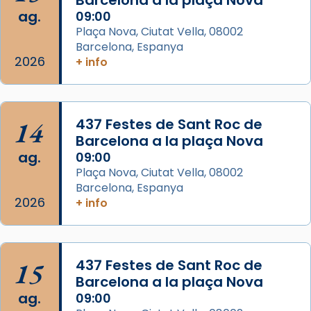
comitè organitzador de la visita apostòlica
ag.
09:00
del Sant Pare Lleó XIV a Barcelona, i als
Plaça Nova, Ciutat Vella, 08002
col·laboradors, a la Catedral de Barcelona.
Barcelona, Espanya
L’arquebisbe de Barcelona, el cardenal Joan
2026
+ info
Josep Omella, ha presidit la missa i l’ha
concelebrat el bisbe auxiliar de Barcelona,
Mons. David Abadías.
14
437 Festes de Sant Roc de
📸 Dr. G. Simón
Barcelona a la plaça Nova
ag.
09:00
Photo
Plaça Nova, Ciutat Vella, 08002
View on Facebook
·
Share
Barcelona, Espanya
2026
+ info
Arquebisbat de Barcelona
2 weeks ago
Memòria de les santes Juliana i
15
437 Festes de Sant Roc de
Semproniana, verges i màrtirs.
Barcelona a la plaça Nova
ag.
09:00
Acompanyant la història de sant Cugat, a