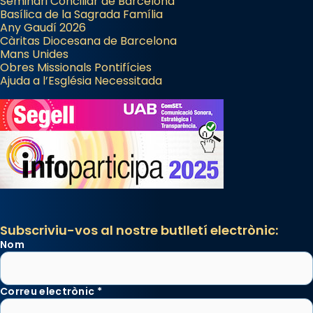
Seminari Conciliar de Barcelona
Basílica de la Sagrada Família
Any Gaudí 2026
Càritas Diocesana de Barcelona
Mans Unides
Obres Missionals Pontifícies
Ajuda a l’Església Necessitada
Subscriviu-vos al nostre butlletí electrònic:
Nom
Correu electrònic
*