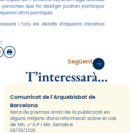
les persones que ho desitgin podran participar
aquesta altra parròquia.
ssaris i tots els detalls d’aquesta iniciativa
:
sApp
mail
Imprimir
Següent
T’interessarà…
Comunicat de l’Arquebisbat de
Barcelona
Nota de premsa arran de la publicació en
alguns mitjans d’una informació sobre el cas
de Mn. J-A.P i Mn. Senabre
06/06/2026