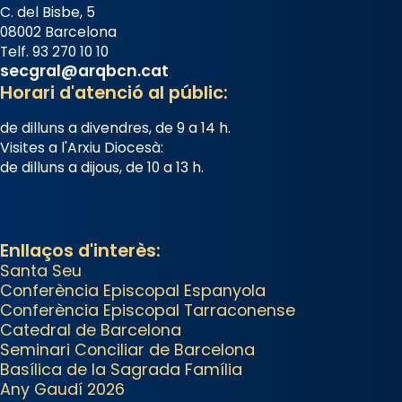
www.vaticannews.va/es/iglesia/news
C. del Bisbe, 5
07/carmina-historia-depresion-
08002 Barcelona
papa-viaje-espana-testimoni...
Telf. 93 270 10 10
secgral@arqbcn.cat
Photo
Horari d'atenció al públic:
View on Facebook
·
Share
de dilluns a divendres, de 9 a 14 h.
Visites a l'Arxiu Diocesà:
Arquebisbat de Barcelona
de dilluns a dijous, de 10 a 13 h.
2 weeks ago
«Avui les santes Juliana i
Semproniana ens ajuden a alçar
Enllaços d'interès:
la mirada»
Santa Seu
Mons. Sergi Gordo, bisbe de
Conferència Episcopal Espanyola
Conferència Episcopal Tarraconense
Tortosa, ha presidit aquest 27 de
Catedral de Barcelona
juliol la missa de Les Santes de
Seminari Conciliar de Barcelona
Mataró.
Basílica de la Sagrada Família
Any Gaudí 2026
🔗
tinyurl.com/cvu5jmbk