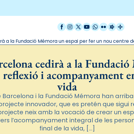
Facebook
Instagram
X / Twitter
YouTube
WhatsApp
Flickr
Radio Est
Catal
rà a la Fundació Mémora un espai per fer un nou centre de
rcelona cedirà a la Fundació
 reflexió i acompanyament en 
vida
e Barcelona i la Fundació Mémora han arriba
projecte innovador, que es pretén que sigui r
 projecte neix amb la vocació de crear un es
nvers l’acompanyament integral de les perso
final de la vida, […]