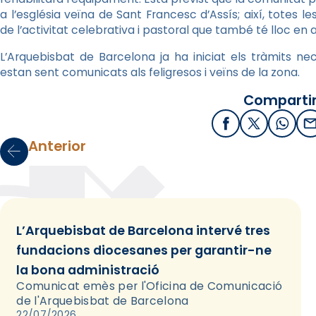
a l’església veïna de Sant Francesc d’Assís; així, totes 
de l’activitat celebrativa i pastoral que també té lloc en 
L’Arquebisbat de Barcelona ja ha iniciat els tràmits nece
estan sent comunicats als feligresos i veïns de la zona.
Compartir
Facebook
X / Twitter
What
E
Anterior
L’Arquebisbat de Barcelona intervé tres
fundacions diocesanes per garantir-ne
la bona administració
Comunicat emès per l'Oficina de Comunicació
de l'Arquebisbat de Barcelona
22/07/2026