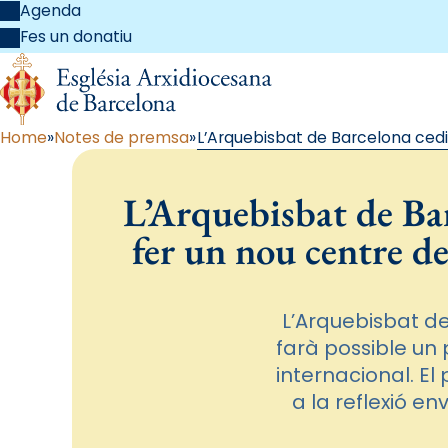
Agenda
Fes un donatiu
Home
Notes de premsa
L’Arquebisbat de Barcelona cedi
L’Arquebisbat de Ba
fer un nou centre de
L’Arquebisbat d
farà possible un 
internacional. El
a la reflexió e