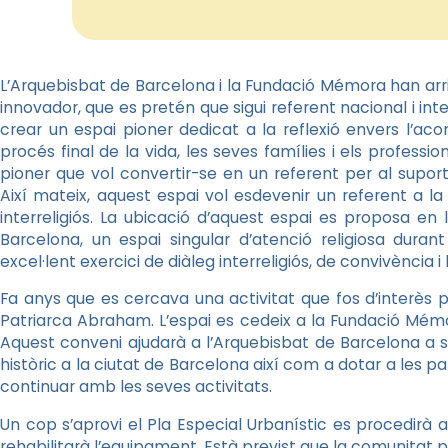
L’Arquebisbat de Barcelona i la Fundació Mémora han arri
innovador, que es pretén que sigui referent nacional i int
crear un espai pioner dedicat a la reflexió envers l’a
procés final de la vida, les seves famílies i els profess
pioner que vol convertir-se en un referent per al suport 
Així mateix, aquest espai vol esdevenir un referent a l
interreligiós. La ubicació d’aquest espai es proposa en
Barcelona, un espai singular d’atenció religiosa dura
excel·lent exercici de diàleg interreligiós, de convivència 
Fa anys que es cercava una activitat que fos d’interès pe
Patriarca Abraham. L’espai es cedeix a la Fundació Mém
Aquest conveni ajudarà a l’Arquebisbat de Barcelona a 
històric a la ciutat de Barcelona així com a dotar a les p
continuar amb les seves activitats.
Un cop s’aprovi el Pla Especial Urbanístic es procedirà a 
rehabilitarà l’equipament. Està previst que la comunitat p