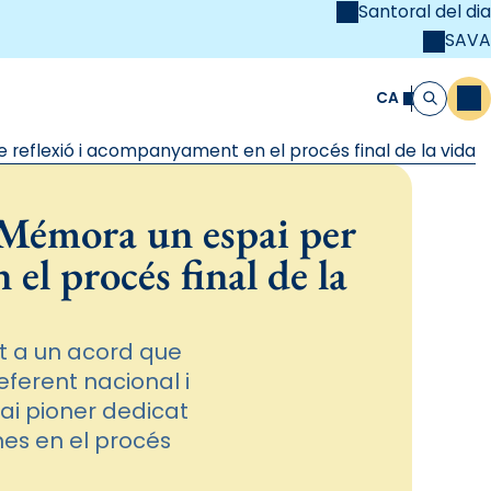
Santoral del dia
SAVA
el
unya Cristiana
CA
M
Cerca
 reflexió i acompanyament en el procés final de la vida
 Mémora un espai per
el procés final de la
t a un acord que
eferent nacional i
pai pioner dedicat
nes en el procés