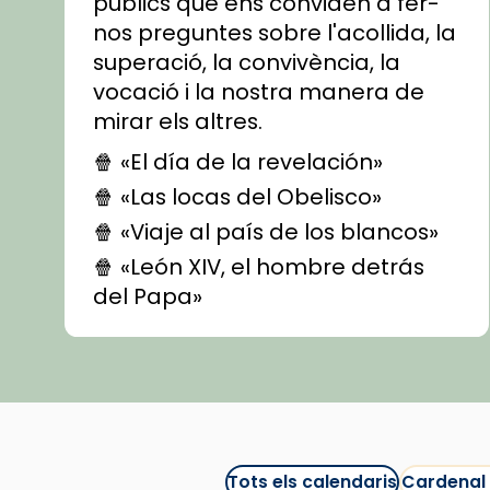
públics que ens conviden a fer-
nos preguntes sobre l'acollida, la
superació, la convivència, la
vocació i la nostra manera de
mirar els altres.
🍿 «El día de la revelación»
🍿 «Las locas del Obelisco»
🍿 «Viaje al país de los blancos»
🍿 «León XIV, el hombre detrás
del Papa»
🍿 «Las ovejas detectives»
▶️ Descobreix les seves
recomanacions i prepara una
bona sessió de cinema aquest
est
itual
#CinemaEspiritual
Tots els calendaris
Cardenal
@cinemaspiritcat