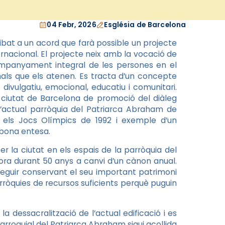
04 Febr, 2026
Església de Barcelona
bat a un acord que farà possible un projecte
ernacional. El projecte neix amb la vocació de
companyament integral de les persones en el
ionals que els atenen. Es tracta d’un concepte
divulgatiu, emocional, educatiu i comunitari.
a ciutat de Barcelona de promoció del diàleg
 l’actual parròquia del Patriarca Abraham de
nt els Jocs Olímpics de 1992 i exemple d’un
i bona entesa.
r la ciutat en els espais de la parròquia del
ora durant 50 anys a canvi d’un cànon anual.
seguir conservant el seu important patrimoni
arròquies de recursos suficients perquè puguin
la dessacralització de l’actual edificació i es
arroquial del Patriarca Abraham sigui acollida