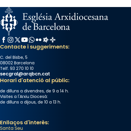
Facebook
Instagram
X / Twitter
YouTube
WhatsApp
Flickr
Radio Estel
Catalunya Cristiana
Contacte i suggeriments:
C. del Bisbe, 5
08002 Barcelona
Telf. 93 270 10 10
secgral@arqbcn.cat
Horari d'atenció al públic:
de dilluns a divendres, de 9 a 14 h.
Visites a l'Arxiu Diocesà:
de dilluns a dijous, de 10 a 13 h.
Enllaços d'interès:
Santa Seu