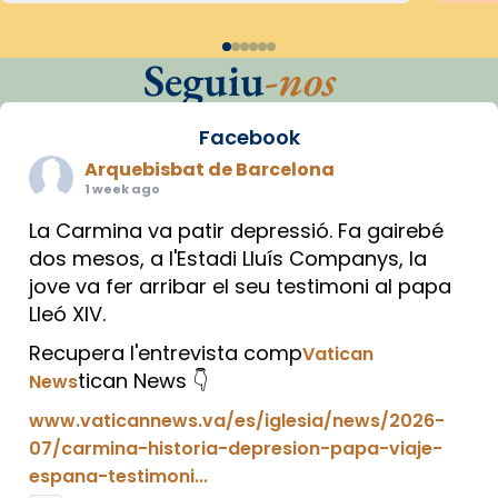
Seguiu
-nos
Facebook
Arquebisbat de Barcelona
1 week ago
La Carmina va patir depressió. Fa gairebé
dos mesos, a l'Estadi Lluís Companys, la
jove va fer arribar el seu testimoni al papa
Lleó XIV.
Recupera l'entrevista comp
Vatican
tican News 👇
News
www.vaticannews.va/es/iglesia/news/2026-
07/carmina-historia-depresion-papa-viaje-
espana-testimoni...