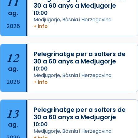
11
duració aproximada de tres hores. Després,
30 a 60 anys a Medjugorje
processó (recuperada el 1972) al voltant
ag.
10:00
del temple amb les relíquies de les santes.
Medjugorje, Bòsnia i Herzegovina
Des de 1985 hi participa també un grup de
2026
+ info
diablesses amb música i ball propis. Festa
gran a Mataró.
«Si vols saber què és calor, ves per les
12
Pelegrinatge per a solters de
Santes a Mataró»🥵.
30 a 60 anys a Medjugorje
ag.
10:00
Photo
Medjugorje, Bòsnia i Herzegovina
View on Facebook
·
Share
2026
+ info
Arquebisbat de Barcelona
2 weeks ago
13
Pelegrinatge per a solters de
Jaume, fill de Zebedeu, és juntament amb el
30 a 60 anys a Medjugorje
seu germà Joan i Pere un dels que
ag.
10:00
acompanyava més de prop Jesús.
Medjugorje, Bòsnia i Herzegovina
2026
+ info