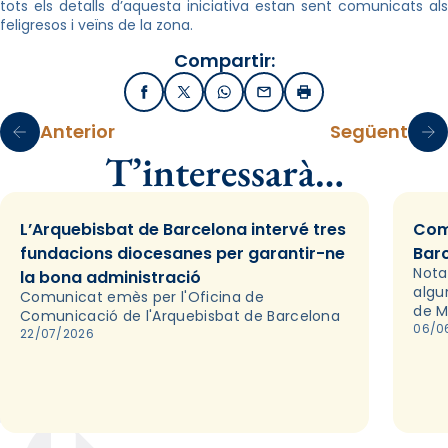
tots els detalls d’aquesta iniciativa estan sent comunicats als
feligresos i veïns de la zona.
Compartir:
Facebook
X / Twitter
WhatsApp
Email
Imprimir
Anterior
Següent
T’interessarà…
L’Arquebisbat de Barcelona intervé tres
Com
fundacions diocesanes per garantir-ne
Bar
Nota
la bona administració
algu
Comunicat emès per l'Oficina de
de M
Comunicació de l'Arquebisbat de Barcelona
06/0
22/07/2026