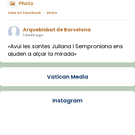
Photo
View on Facebook
·
Share
Arquebisbat de Barcelona
1 week ago
«Avui les santes Juliana i Semproniana ens
ajuden a alçar la mirada»
Mons. Sergi Gordo, bisbe de Tortosa, ha
presidit aquest 27 de juliol la missa de Les
Vatican Media
Santes de Mataró.
🔗
tinyurl.com/cvu5jmbk
📸 J. Merino
Instagram
Photo
View on Facebook
·
Share