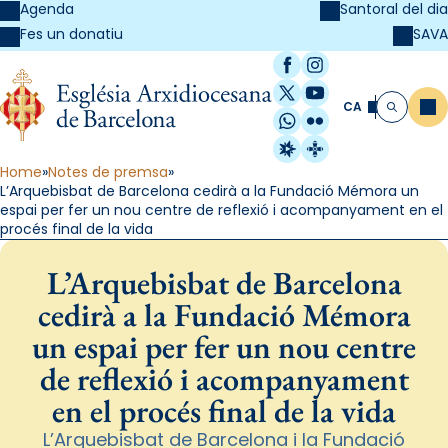
Agenda
Santoral del dia
SAVA
Fes un donatiu
Facebook
Instagram
X / Twitter
YouTube
CA
Me
Cerca
WhatsApp
Flickr
Radio Estel
Catalunya Cristi
Home
Notes de premsa
L’Arquebisbat de Barcelona cedirà a la Fundació Mémora un
espai per fer un nou centre de reflexió i acompanyament en el
procés final de la vida
L’Arquebisbat de Barcelona
cedirà a la Fundació Mémora
un espai per fer un nou centre
de reflexió i acompanyament
en el procés final de la vida
L’Arquebisbat de Barcelona i la Fundació