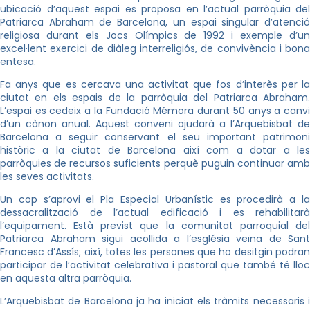
ubicació d’aquest espai es proposa en l’actual parròquia del
Patriarca Abraham de Barcelona, un espai singular d’atenció
religiosa durant els Jocs Olímpics de 1992 i exemple d’un
excel·lent exercici de diàleg interreligiós, de convivència i bona
entesa.
Fa anys que es cercava una activitat que fos d’interès per la
ciutat en els espais de la parròquia del Patriarca Abraham.
L’espai es cedeix a la Fundació Mémora durant 50 anys a canvi
d’un cànon anual. Aquest conveni ajudarà a l’Arquebisbat de
Barcelona a seguir conservant el seu important patrimoni
històric a la ciutat de Barcelona així com a dotar a les
parròquies de recursos suficients perquè puguin continuar amb
les seves activitats.
Un cop s’aprovi el Pla Especial Urbanístic es procedirà a la
dessacralització de l’actual edificació i es rehabilitarà
l’equipament. Està previst que la comunitat parroquial del
Patriarca Abraham sigui acollida a l’església veïna de Sant
Francesc d’Assís; així, totes les persones que ho desitgin podran
participar de l’activitat celebrativa i pastoral que també té lloc
en aquesta altra parròquia.
L’Arquebisbat de Barcelona ja ha iniciat els tràmits necessaris i