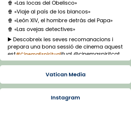
🍿 «Las locas del Obelisco»
🍿 «Viaje al país de los blancos»
🍿 «León XIV, el hombre detrás del Papa»
🍿 «Las ovejas detectives»
▶️ Descobreix les seves recomanacions i
prepara una bona sessió de cinema aquest
est
itual @cinemaspiritcat
#CinemaEspiritual
Imatge: Generada amb IA (OpenAI)
Video
Vatican Media
View on Facebook
·
Share
Instagram
Arquebisbat de Barcelona
1 week ago
La Carmina va patir depressió. Fa gairebé
dos mesos, a l'Estadi Lluís Companys, la
jove va fer arribar el seu testimoni al papa