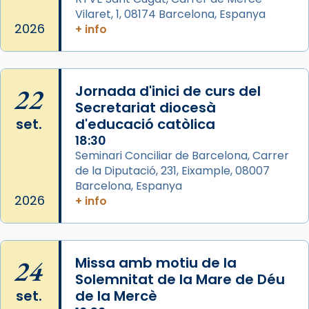
Mons. David Abadías.
Vilaret, 1, 08174 Barcelona, Espanya
2026
+ info
📸 Dr. G. Simón
Photo
View on Facebook
·
Share
22
Jornada d'inici de curs del
Secretariat diocesà
Arquebisbat de Barcelona
set.
d'educació catòlica
2 weeks ago
18:30
Seminari Conciliar de Barcelona, Carrer
Memòria de les santes Juliana i
de la Diputació, 231, Eixample, 08007
Semproniana, verges i màrtirs.
Barcelona, Espanya
Acompanyant la història de sant Cugat, a
2026
+ info
partir de l’Edat Mitjana sorgeix la tradició
que les santes Juliana (“relatiu a Júlia”) i
Semproniana (“relatiu a Semprònia =
24
Missa amb motiu de la
eterna”) són deixebles seves. I l’any 1667, el
Solemnitat de la Mare de Déu
frare Joan Gaspar Roig, afirma en una obra
set.
de la Mercè
que les santes són filles de l’antiga Iluro.