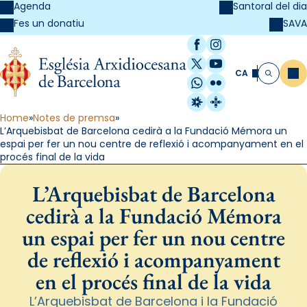
Agenda
Santoral del dia
SAVA
Fes un donatiu
Facebook
Instagram
X / Twitter
YouTube
CA
Me
Cerca
WhatsApp
Flickr
Radio Estel
Catalunya Cristi
Home
Notes de premsa
L’Arquebisbat de Barcelona cedirà a la Fundació Mémora un
espai per fer un nou centre de reflexió i acompanyament en el
procés final de la vida
L’Arquebisbat de Barcelona
cedirà a la Fundació Mémora
un espai per fer un nou centre
de reflexió i acompanyament
en el procés final de la vida
L’Arquebisbat de Barcelona i la Fundació