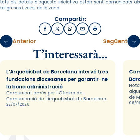
tots els detalls d’aquesta iniciativa estan sent comunicats als
feligresos i veïns de la zona.
Compartir:
Facebook
X / Twitter
WhatsApp
Email
Imprimir
Anterior
Següent
T’interessarà…
L’Arquebisbat de Barcelona intervé tres
Com
fundacions diocesanes per garantir-ne
Bar
Nota
la bona administració
algu
Comunicat emès per l'Oficina de
de M
Comunicació de l'Arquebisbat de Barcelona
06/0
22/07/2026