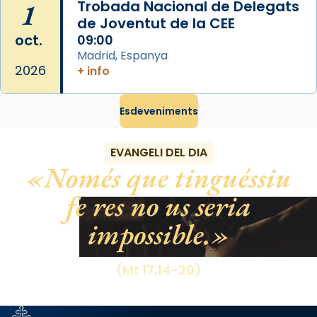
1
Trobada Nacional de Delegats
de Joventut de la CEE
oct.
09:00
Madrid, Espanya
2026
+ info
Esdeveniments
EVANGELI DEL DIA
Només que tinguéssiu
fe res no us seria
impossible.
(Mt 17,14-20)