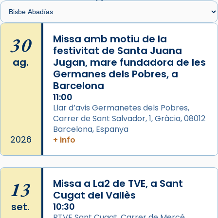
Santes de Mataró.
🔗
tinyurl.com/cvu5jmbk
📸 J. Merino
30
Missa amb motiu de la
festivitat de Santa Juana
Photo
ag.
Jugan, mare fundadora de les
View on Facebook
·
Share
Germanes dels Pobres, a
Barcelona
Arquebisbat de Barcelona
is at Catedral
11:00
de Barcelona.
Llar d’avis Germanetes dels Pobres,
2 weeks ago
Carrer de Sant Salvador, 1, Gràcia, 08012
Aquest dilluns, 27 de juliol, ha tingut lloc la
Barcelona, Espanya
missa d’acció de gràcies en agraïment al
2026
+ info
comitè organitzador de la visita apostòlica
del Sant Pare Lleó XIV a Barcelona, i als
col·laboradors, a la Catedral de Barcelona.
13
Missa a La2 de TVE, a Sant
L’arquebisbe de Barcelona, el cardenal Joan
Cugat del Vallès
Josep Omella, ha presidit la missa i l’ha
set.
10:30
concelebrat el bisbe auxiliar de Barcelona,
RTVE Sant Cugat, Carrer de Mercé