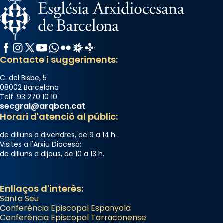
Facebook
Instagram
X / Twitter
YouTube
WhatsApp
Flickr
Radio Estel
Catalunya Cristiana
Contacte i suggeriments:
C. del Bisbe, 5
08002 Barcelona
Telf. 93 270 10 10
secgral@arqbcn.cat
Horari d'atenció al públic:
de dilluns a divendres, de 9 a 14 h.
Visites a l'Arxiu Diocesà:
de dilluns a dijous, de 10 a 13 h.
Enllaços d'interès:
Santa Seu
Conferència Episcopal Espanyola
Conferència Episcopal Tarraconense