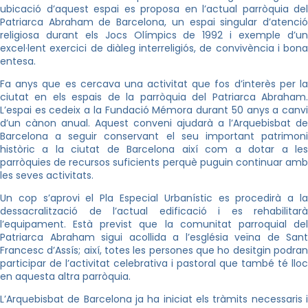
ubicació d’aquest espai es proposa en l’actual parròquia del
Patriarca Abraham de Barcelona, un espai singular d’atenció
religiosa durant els Jocs Olímpics de 1992 i exemple d’un
excel·lent exercici de diàleg interreligiós, de convivència i bona
entesa.
Fa anys que es cercava una activitat que fos d’interès per la
ciutat en els espais de la parròquia del Patriarca Abraham.
L’espai es cedeix a la Fundació Mémora durant 50 anys a canvi
d’un cànon anual. Aquest conveni ajudarà a l’Arquebisbat de
Barcelona a seguir conservant el seu important patrimoni
històric a la ciutat de Barcelona així com a dotar a les
parròquies de recursos suficients perquè puguin continuar amb
les seves activitats.
Un cop s’aprovi el Pla Especial Urbanístic es procedirà a la
dessacralització de l’actual edificació i es rehabilitarà
l’equipament. Està previst que la comunitat parroquial del
Patriarca Abraham sigui acollida a l’església veïna de Sant
Francesc d’Assís; així, totes les persones que ho desitgin podran
participar de l’activitat celebrativa i pastoral que també té lloc
en aquesta altra parròquia.
L’Arquebisbat de Barcelona ja ha iniciat els tràmits necessaris i