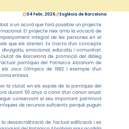
04 Febr, 2026
Església de Barcelona
bat a un acord que farà possible un projecte
ernacional. El projecte neix amb la vocació de
companyament integral de les persones en el
ionals que els atenen. Es tracta d’un concepte
divulgatiu, emocional, educatiu i comunitari.
a ciutat de Barcelona de promoció del diàleg
 l’actual parròquia del Patriarca Abraham de
nt els Jocs Olímpics de 1992 i exemple d’un
i bona entesa.
r la ciutat en els espais de la parròquia del
ora durant 50 anys a canvi d’un cànon anual.
seguir conservant el seu important patrimoni
arròquies de recursos suficients perquè puguin
la dessacralització de l’actual edificació i es
arroquial del Patriarca Abraham sigui acollida