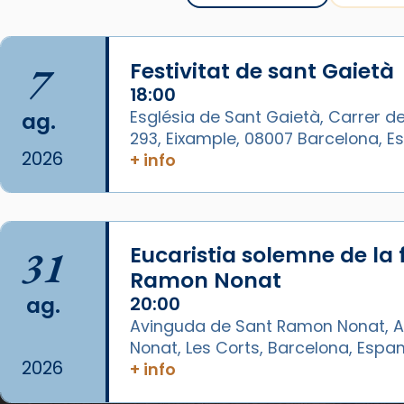
Mataró.
🔗
tinyurl.com/cvu5jmbk
7
Festivitat de sant Gaietà
📸 J. Merino
18:00
Photo
Església de Sant Gaietà, Carrer de
ag.
293, Eixample, 08007 Barcelona, 
View on Facebook
·
Share
2026
+ info
Arquebisbat de Barcelona
is at
Catedral de Barcelona.
1 week ago
31
Eucaristia solemne de la 
Aquest dilluns, 27 de juliol, ha
Ramon Nonat
tingut lloc la missa d’acció de
ag.
20:00
gràcies en agraïment al comitè
Avinguda de Sant Ramon Nonat, A
organitzador de la visita
Nonat, Les Corts, Barcelona, Espa
apostòlica del Sant Pare Lleó XIV
2026
+ info
a Barcelona, i als col·laboradors,