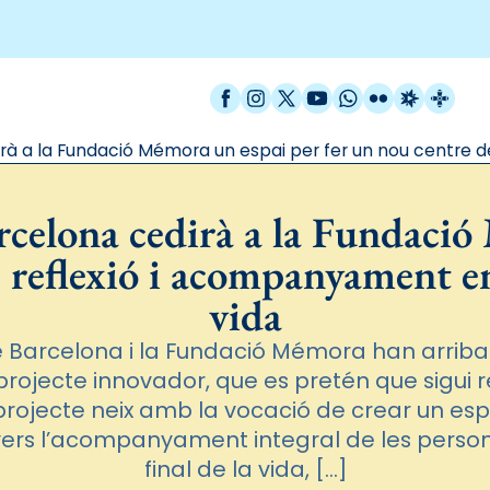
Facebook
Instagram
X / Twitter
YouTube
WhatsApp
Flickr
Radio Est
Catal
rà a la Fundació Mémora un espai per fer un nou centre de
rcelona cedirà a la Fundació
 reflexió i acompanyament en 
vida
e Barcelona i la Fundació Mémora han arriba
projecte innovador, que es pretén que sigui r
 projecte neix amb la vocació de crear un es
nvers l’acompanyament integral de les perso
final de la vida, […]