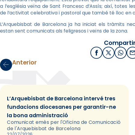
a l’església veïna de Sant Francesc d’Assís; així, totes 
de l’activitat celebrativa i pastoral que també té lloc en 
L’Arquebisbat de Barcelona ja ha iniciat els tràmits nece
estan sent comunicats als feligresos i veïns de la zona.
Compartir
Facebook
X / Twitter
What
E
Anterior
L’Arquebisbat de Barcelona intervé tres
fundacions diocesanes per garantir-ne
la bona administració
Comunicat emès per l'Oficina de Comunicació
de l'Arquebisbat de Barcelona
22/07/2026