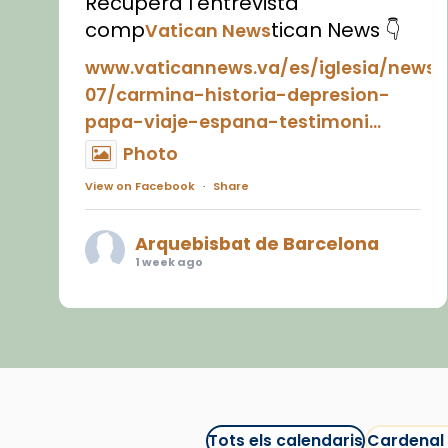
Recupera l'entrevista
comp
tican News 👇
Vatican News
www.vaticannews.va/es/iglesia/news
07/carmina-historia-depresion-
papa-viaje-espana-testimoni...
Photo
View on Facebook
·
Share
Arquebisbat de Barcelona
1 week ago
«Avui les santes Juliana i
Semproniana ens ajuden a alçar
la mirada»
Mons. Sergi Gordo, bisbe de
Tortosa, ha presidit aquest 27 de
juliol la missa de Les Santes de
Tots els calendaris
Cardenal