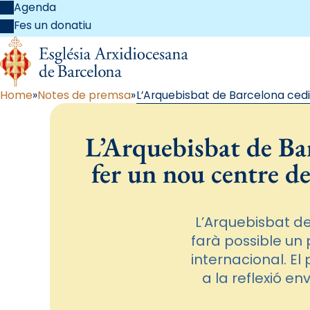
Agenda
Fes un donatiu
Home
Notes de premsa
L’Arquebisbat de Barcelona cedi
L’Arquebisbat de Ba
fer un nou centre de
L’Arquebisbat d
farà possible un 
internacional. El
a la reflexió e