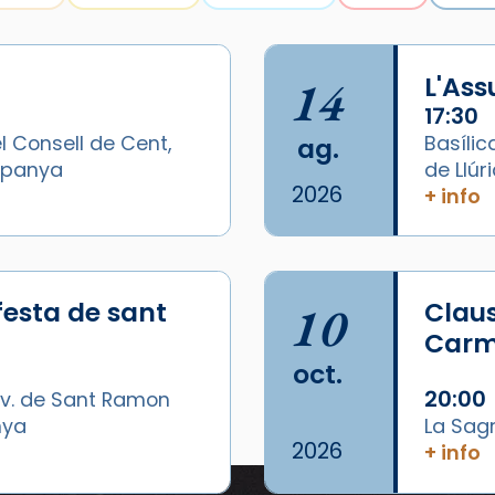
14
L'As
17:30
l Consell de Cent,
Basílic
ag.
Espanya
de Llúr
2026
+ info
festa de sant
10
Claus
Carme
oct.
20:00
v. de Sant Ramon
nya
La Sag
2026
+ info