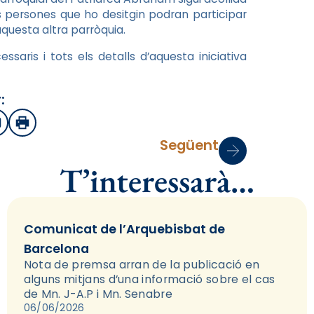
les persones que ho desitgin podran participar
aquesta altra parròquia.
ssaris i tots els detalls d’aquesta iniciativa
:
sApp
mail
Imprimir
Següent
T’interessarà…
Comunicat de l’Arquebisbat de
Barcelona
Nota de premsa arran de la publicació en
alguns mitjans d’una informació sobre el cas
de Mn. J-A.P i Mn. Senabre
06/06/2026