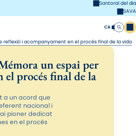
Santoral del dia
SAVA
el
unya Cristiana
CA
M
Cerca
 reflexió i acompanyament en el procés final de la vida
 Mémora un espai per
el procés final de la
t a un acord que
eferent nacional i
pai pioner dedicat
nes en el procés