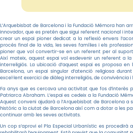
L’Arquebisbat de Barcelona i la Fundació Mémora han arri
innovador, que es pretén que sigui referent nacional i int
crear un espai pioner dedicat a la reflexió envers l’a
procés final de la vida, les seves famílies i els profess
pioner que vol convertir-se en un referent per al suport 
Així mateix, aquest espai vol esdevenir un referent a l
interreligiós. La ubicació d’aquest espai es proposa en
Barcelona, un espai singular d’atenció religiosa dura
excel·lent exercici de diàleg interreligiós, de convivència 
Fa anys que es cercava una activitat que fos d’interès pe
Patriarca Abraham. L’espai es cedeix a la Fundació Mém
Aquest conveni ajudarà a l’Arquebisbat de Barcelona a 
històric a la ciutat de Barcelona així com a dotar a les p
continuar amb les seves activitats.
Un cop s’aprovi el Pla Especial Urbanístic es procedirà a 
rehabilitarà l’equipament. Està previst que la comunitat p