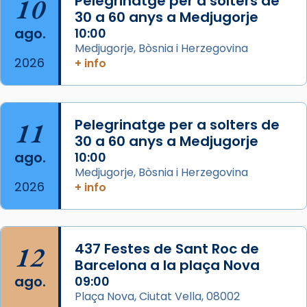
10
Pelegrinatge per a solters de
30 a 60 anys a Medjugorje
Arquebisbat de Barcelona
ago.
10:00
2 weeks ago
Medjugorje, Bòsnia i Herzegovina
2026
Memòria de les santes Juliana i
+ info
Semproniana, verges i màrtirs.
Acompanyant la història de sant Cugat, a
partir de l’Edat Mitjana sorgeix la tradició
11
Pelegrinatge per a solters de
que les santes Juliana (“relatiu a Júlia”) i
30 a 60 anys a Medjugorje
Semproniana (“relatiu a Semprònia =
ago.
10:00
eterna”) són deixebles seves. I l’any 1667, el
Medjugorje, Bòsnia i Herzegovina
2026
+ info
frare Joan Gaspar Roig, afirma en una obra
que les santes són filles de l’antiga Iluro.
Mataró en reivindicarà les relíq
...
Ver más
12
437 Festes de Sant Roc de
Foto
Barcelona a la plaça Nova
ago.
09:00
View on Facebook
·
Share
Plaça Nova, Ciutat Vella, 08002