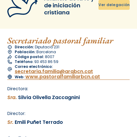
de iniciación
Ver delegación
cristiana
Secretariado pastoral familiar
Dirección:
Diputació 231
Población:
Barcelona
Código postal:
8007
Teléfono:
93 453 86 59
Correo electrónico:
secretaria.familia@arqbcn.cat
www.pastoralfamiliarbcn.cat
Web:
Directora:
Sra.
Silvia Olivella Zaccagnini
Director:
Sr.
Emili Puñet Terrado