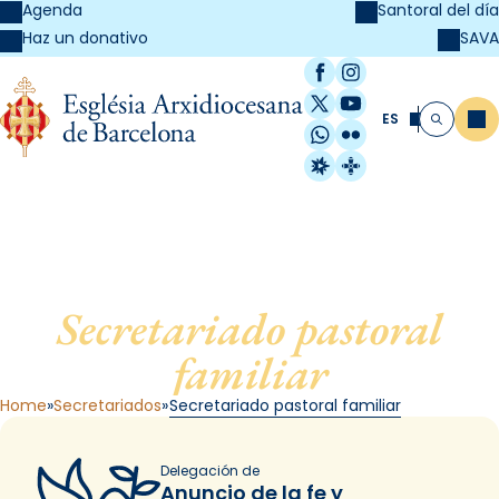
Agenda
Santoral del día
SAVA
Haz un donativo
Facebook
Instagram
X / Twitter
YouTube
ES
Me
Buscar
WhatsApp
Flickr
Radio Estel
Catalunya Cristi
Secretariado pastoral
familiar
Home
Secretariados
Secretariado pastoral familiar
Delegación de
Anuncio de la fe y