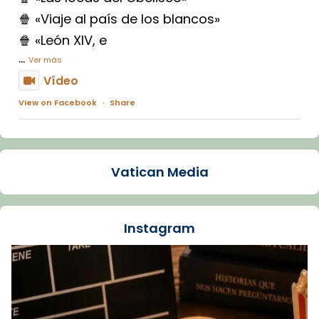
🍿 «Viaje al país de los blancos»
🍿 «León XIV, e
...
Ver más
Vídeo
View on Facebook
·
Share
Arquebisbat de Barcelona
1 week ago
Vatican Media
La Carmina va patir depressió. Fa gairebé
dos mesos, a l'Estadi Lluís Companys, la
jove va fer arribar el seu testimoni al papa
Instagram
Lleó XIV.
Recupera l'entrevista comp
Vatican
tican News 👇
News
www.vaticannews.va/es/iglesia/news/2026-