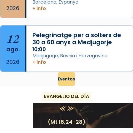
Barcelona, Espanya
2026
+ info
12
Pelegrinatge per a solters de
30 a 60 anys a Medjugorje
ago.
10:00
Medjugorje, Bòsnia i Herzegovina
2026
+ info
Eventos
EVANGELIO DEL DÍA
(Mt 16,24-28)