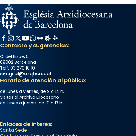
Facebook
Instagram
X / Twitter
YouTube
WhatsApp
Flickr
Radio Estel
Catalunya Cristiana
Contacto y sugerencias:
C. del Bisbe, 5
08002 Barcelona
Telf. 93 270 10 10
secgral@arqbcn.cat
Horario de atención al público:
de lunes a viernes, de 9 a 14 h.
Visitas al Archivo Diocesano:
de lunes a jueves, de 10 a 13 h.
Enlaces de interés:
Santa Sede
Conferencia Episcopal Española