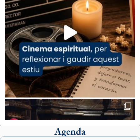
07/carmina-historia-depresion-papa-viaje-
espana-testimoni...
Foto
View on Facebook
·
Share
Arquebisbat de Barcelona
1 week ago
«Avui les santes Juliana i Semproniana ens
ajuden a alçar la mirada»
Mons. Sergi Gordo, bisbe de Tortosa, ha
presidit aquest 27 de juliol la missa de Les
Santes de Mataró.
🔗
tinyurl.com/cvu5jmbk
📸 J. Merino
Agenda
Foto
View on Facebook
·
Share