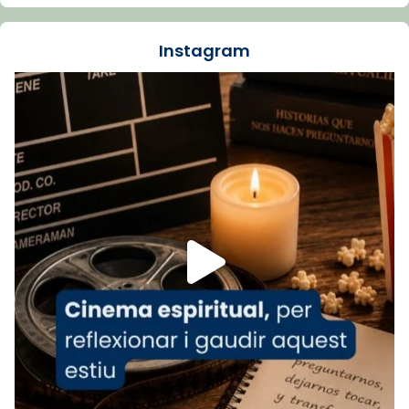
dos mesos, a l'Estadi Lluís Companys, la
jove va fer arribar el seu testimoni al papa
Instagram
Lleó XIV.
Recupera l'entrevista comp
Vatican
tican News 👇
News
www.vaticannews.va/es/iglesia/news/2026-
07/carmina-historia-depresion-papa-viaje-
espana-testimoni...
Foto
View on Facebook
·
Share
Arquebisbat de Barcelona
2 weeks ago
«Avui les santes Juliana i Semproniana ens
ajuden a alçar la mirada»
Mons. Sergi Gordo, bisbe de Tortosa, ha