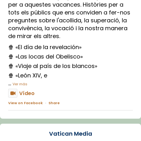
per a aquestes vacances. Històries per a
tots els públics que ens conviden a fer-nos
preguntes sobre l'acollida, la superació, la
convivència, la vocació i la nostra manera
de mirar els altres.
🍿 «El día de la revelación»
🍿 «Las locas del Obelisco»
🍿 «Viaje al país de los blancos»
🍿 «León XIV, e
...
Ver más
Vídeo
View on Facebook
·
Share
Arquebisbat de Barcelona
1 week ago
Vatican Media
La Carmina va patir depressió. Fa gairebé