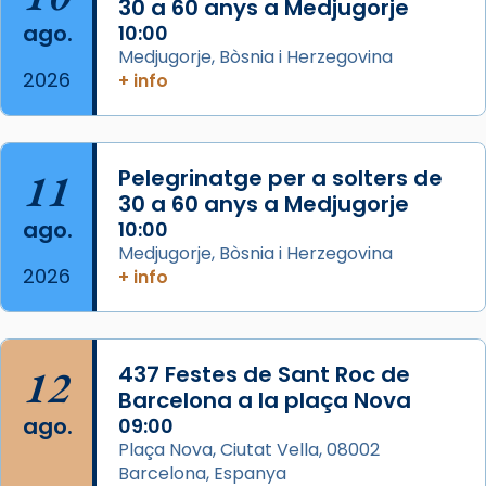
30 a 60 anys a Medjugorje
Josep Omella, ha presidit la missa i l’ha
ago.
10:00
concelebrat el bisbe auxiliar de Barcelona,
Medjugorje, Bòsnia i Herzegovina
Mons. David Abadías.
2026
+ info
📸 Dr. G. Simón
Foto
11
Pelegrinatge per a solters de
View on Facebook
·
Share
30 a 60 anys a Medjugorje
ago.
10:00
Arquebisbat de Barcelona
Medjugorje, Bòsnia i Herzegovina
2 weeks ago
2026
+ info
Memòria de les santes Juliana i
Semproniana, verges i màrtirs.
Acompanyant la història de sant Cugat, a
12
437 Festes de Sant Roc de
partir de l’Edat Mitjana sorgeix la tradició
Barcelona a la plaça Nova
que les santes Juliana (“relatiu a Júlia”) i
ago.
09:00
Semproniana (“relatiu a Semprònia =
Plaça Nova, Ciutat Vella, 08002
eterna”) són deixebles seves. I l’any 1667, el
Barcelona, Espanya