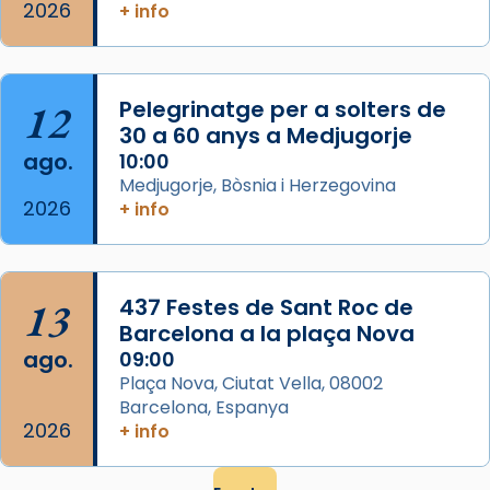
2026
frare Joan Gaspar Roig, afirma en una obra
+ info
que les santes són filles de l’antiga Iluro.
Mataró en reivindicarà les relíq
...
Ver más
12
Pelegrinatge per a solters de
Foto
30 a 60 anys a Medjugorje
ago.
10:00
View on Facebook
·
Share
Medjugorje, Bòsnia i Herzegovina
2026
+ info
13
437 Festes de Sant Roc de
Barcelona a la plaça Nova
ago.
09:00
Plaça Nova, Ciutat Vella, 08002
Barcelona, Espanya
2026
+ info