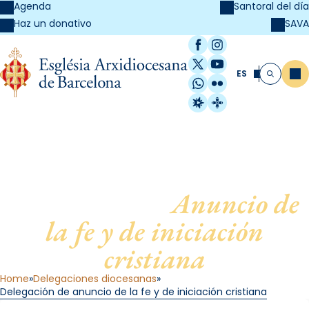
Agenda
Santoral del día
SAVA
Haz un donativo
Facebook
Instagram
X / Twitter
YouTube
ES
Me
Buscar
WhatsApp
Flickr
Radio Estel
Catalunya Cristi
Delegación de
Anuncio de
la fe y de iniciación
cristiana
Home
Delegaciones diocesanas
Delegación de anuncio de la fe y de iniciación cristiana