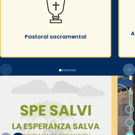
A
Pastoral sacramental