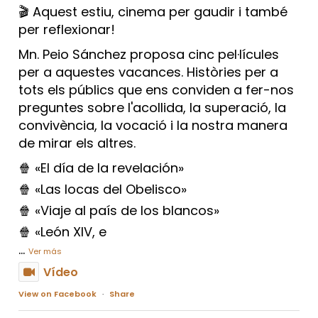
🎬 Aquest estiu, cinema per gaudir i també
per reflexionar!
Mn. Peio Sánchez proposa cinc pel·lícules
per a aquestes vacances. Històries per a
tots els públics que ens conviden a fer-nos
preguntes sobre l'acollida, la superació, la
convivència, la vocació i la nostra manera
de mirar els altres.
🍿 «El día de la revelación»
🍿 «Las locas del Obelisco»
🍿 «Viaje al país de los blancos»
🍿 «León XIV, e
...
Ver más
Vídeo
View on Facebook
·
Share