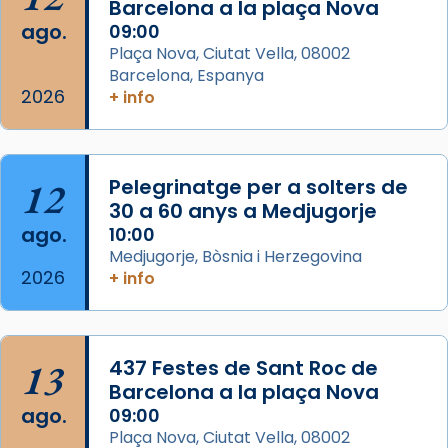
Barcelona a la plaça Nova
que les santes Juliana (“relatiu a Júlia”) i
ago.
09:00
Semproniana (“relatiu a Semprònia =
Plaça Nova, Ciutat Vella, 08002
eterna”) són deixebles seves. I l’any 1667, el
Barcelona, Espanya
2026
frare Joan Gaspar Roig, afirma en una obra
+ info
que les santes són filles de l’antiga Iluro.
Mataró en reivindicarà les relíq
...
Ver más
12
Pelegrinatge per a solters de
Foto
30 a 60 anys a Medjugorje
ago.
10:00
View on Facebook
·
Share
Medjugorje, Bòsnia i Herzegovina
2026
+ info
13
437 Festes de Sant Roc de
Barcelona a la plaça Nova
ago.
09:00
Plaça Nova, Ciutat Vella, 08002