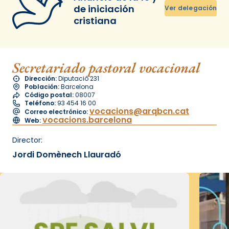
de iniciación
Ver delegación
cristiana
Secretariado pastoral vocacional
Dirección:
Diputació 231
Población:
Barcelona
Código postal:
08007
Teléfono:
93 454 16 00
vocacions@arqbcn.cat
Correo electrónico:
vocacions.barcelona
Web:
Director:
Jordi Domènech Llauradó