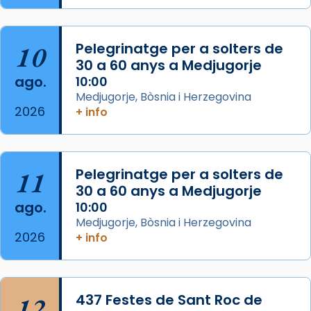
del Sant Pare Lleó XIV a Barcelona, i als
col·laboradors, a la Catedral de Barcelona.
10
Pelegrinatge per a solters de
L’arquebisbe de Barcelona, el cardenal Joan
30 a 60 anys a Medjugorje
Josep Omella, ha presidit la missa i l’ha
ago.
10:00
concelebrat el bisbe auxiliar de Barcelona,
Medjugorje, Bòsnia i Herzegovina
Mons. David Abadías.
2026
+ info
📸 Dr. G. Simón
Foto
11
Pelegrinatge per a solters de
View on Facebook
·
Share
30 a 60 anys a Medjugorje
ago.
10:00
Arquebisbat de Barcelona
Medjugorje, Bòsnia i Herzegovina
2 weeks ago
2026
+ info
Memòria de les santes Juliana i
Semproniana, verges i màrtirs.
Acompanyant la història de sant Cugat, a
12
437 Festes de Sant Roc de
partir de l’Edat Mitjana sorgeix la tradició