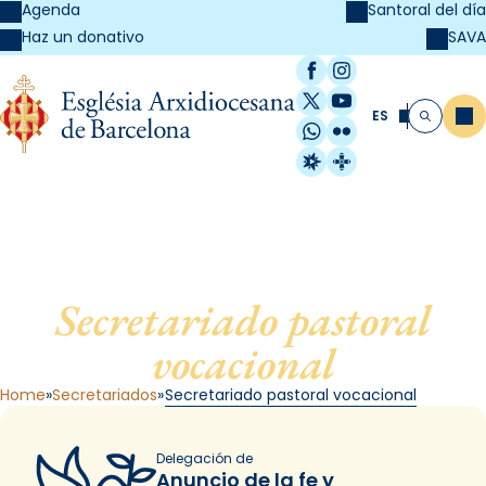
Agenda
Santoral del día
SAVA
Haz un donativo
Facebook
Instagram
X / Twitter
YouTube
ES
Me
Buscar
WhatsApp
Flickr
Radio Estel
Catalunya Cristi
Secretariado pastoral
vocacional
Home
Secretariados
Secretariado pastoral vocacional
Delegación de
Anuncio de la fe y