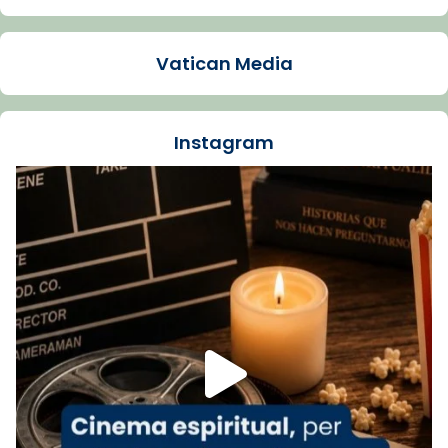
Arquebisbat de Barcelona
1 week ago
Vatican Media
La Carmina va patir depressió. Fa gairebé
dos mesos, a l'Estadi Lluís Companys, la
jove va fer arribar el seu testimoni al papa
Instagram
Lleó XIV.
Recupera l'entrevista comp
Vatican
tican News 👇
News
www.vaticannews.va/es/iglesia/news/2026-
07/carmina-historia-depresion-papa-viaje-
espana-testimoni...
Foto
View on Facebook
·
Share
Arquebisbat de Barcelona
2 weeks ago