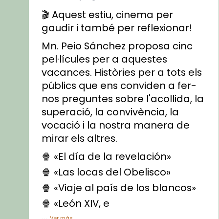
🎬 Aquest estiu, cinema per
gaudir i també per reflexionar!
Mn. Peio Sánchez proposa cinc
pel·lícules per a aquestes
vacances. Històries per a tots els
públics que ens conviden a fer-
nos preguntes sobre l'acollida, la
superació, la convivència, la
vocació i la nostra manera de
mirar els altres.
🍿 «El día de la revelación»
🍿 «Las locas del Obelisco»
🍿 «Viaje al país de los blancos»
🍿 «León XIV, e
...
Ver más