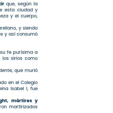
tir
que, según la
de esta ciudad y
beza y el cuerpo,
reliano, y siendo
vos y así consumó
 su fe purísima a
 los sirios como
dente, que murió
ado en el Colegio
ina Isabel I, fue
ght, mártires y
ron martirizados