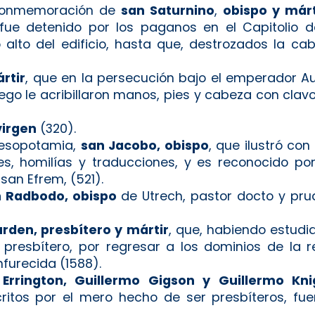
, conmemoración de
san Saturnino
,
obispo y már
fue detenido por los paganos en el Capitolio 
 alto del edificio, hasta que, destrozados la ca
rtir
, que en la persecución bajo el emperador Au
fuego le acribillaron manos, pies y cabeza con cla
virgen
(320).
Mesopotamia,
san Jacobo, obispo
, que ilustró con
s, homilías y traducciones, y es reconocido por
 san Efrem, (521).
 Radbodo, obispo
de Utrech, pastor docto y pru
rden, presbítero y mártir
, que, habiendo estudi
presbítero, por regresar a los dominios de la re
furecida (1588).
Errington, Guillermo Gigson y Guillermo Kni
critos por el mero hecho de ser presbíteros, fue