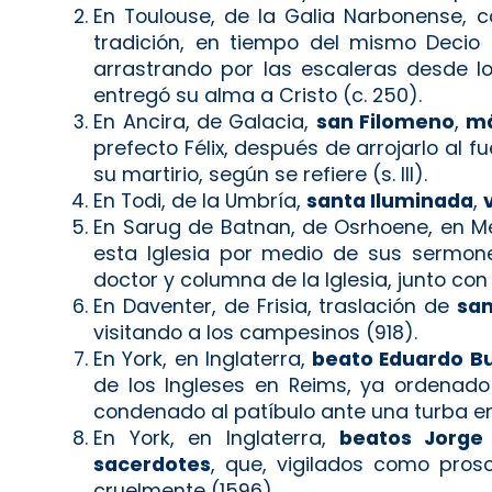
En Toulouse, de la Galia Narbonense
tradición, en tiempo del mismo Decio 
arrastrando por las escaleras desde lo
entregó su alma a Cristo (c. 250).
En Ancira, de Galacia,
san Filomeno
,
má
prefecto Félix, después de arrojarlo al 
su martirio, según se refiere (s. III).
En Todi, de la Umbría,
santa Iluminada
,
En Sarug de Batnan, de Osrhoene, en 
esta Iglesia por medio de sus sermone
doctor y columna de la Iglesia, junto con
En Daventer, de Frisia, traslación de
san
visitando a los campesinos (918).
En York, en Inglaterra,
beato Eduardo Bu
de los Ingleses en Reims, ya ordenado 
condenado al patíbulo ante una turba en
En York, en Inglaterra,
beatos Jorge 
sacerdotes
, que, vigilados como pros
cruelmente (1596).