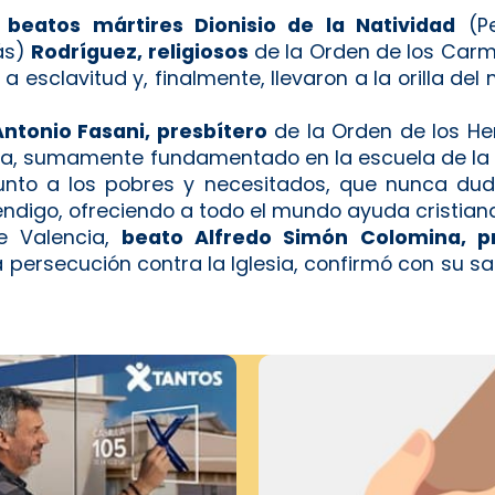
,
beatos mártires Dionisio de la Natividad
(P
ás)
Rodríguez, religiosos
de la Orden de los Carm
esclavitud y, finalmente, llevaron a la orilla de
ntonio Fasani, presbítero
de la Orden de los H
ina, sumamente fundamentado en la escuela de la 
l punto a los pobres y necesitados, que nunca du
endigo, ofreciendo a todo el mundo ayuda cristiana
de Valencia,
beato Alfredo Simón Colomina, pr
 persecución contra la Iglesia, confirmó con su sa