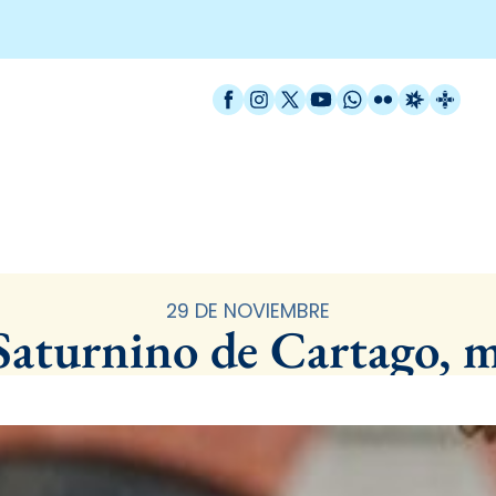
Facebook
Instagram
X / Twitter
YouTube
WhatsApp
Flickr
Radio Est
Catal
Santoral
29 DE NOVIEMBRE
Saturnino de Cartago, m