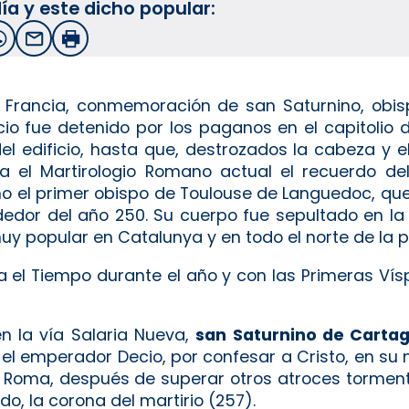
ía y este dicho popular:
witter
WhatsApp
Email
Imprimir
 Francia, con­memoración de san Saturnino, obisp
io fue detenido por los paganos en el capitolio 
l edificio, hasta que, destrozados la cabeza y el
 el Martirologio Romano actual el recuerdo de
mo el primer obispo de Toulouse de Languedoc, que
dedor del año 250. Su cuerpo fue sepultado en la 
uy popular en Catalunya y en todo el norte de la p
 el Tiempo durante el año y con las Primeras Vís
n la vía Salaria Nueva,
san Saturnino de Carta
el emperador Decio, por confesar a Cristo, en su
 Roma, después de superar otros atroces tormento
do, la corona del martirio (257).