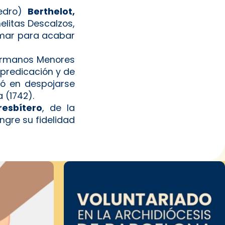
edro)
Berthelot,
elitas Descalzos,
l mar para acabar
ermanos Menores
predicación y de
dó en despojarse
 (1742).
esbítero
, de la
ngre su fidelidad