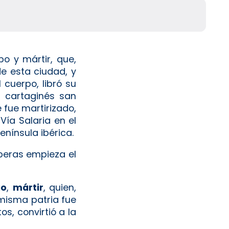
o y mártir, que,
de esta ciudad, y
 cuerpo, libró su
l cartaginés san
 fue martirizado,
Vía Salaria en el
enínsula ibérica.
peras empieza el
go
,
mártir
, quien,
 misma patria fue
s, convirtió a la