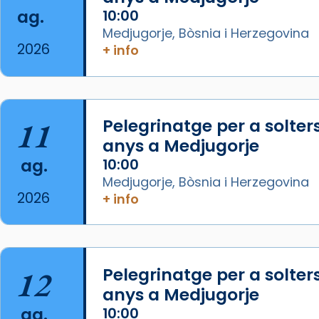
ag.
10:00
View on Facebook
·
Share
Medjugorje, Bòsnia i Herzegovina
2026
+ info
Arquebisbat de Barcelona
1 week ago
La Carmina va patir depressió.
Fa gairebé dos mesos, a l'Estadi
11
Pelegrinatge per a solter
Lluís Companys, la jove va fer
anys a Medjugorje
arribar el seu testimoni al papa
ag.
10:00
Lleó XIV.
Medjugorje, Bòsnia i Herzegovina
Recupera l'entrevista
2026
+ info
comp
tican News 👇
Vatican News
www.vaticannews.va/es/iglesia/news
07/carmina-historia-depresion-
12
Pelegrinatge per a solter
papa-viaje-espana-testimoni...
anys a Medjugorje
Photo
ag.
10:00