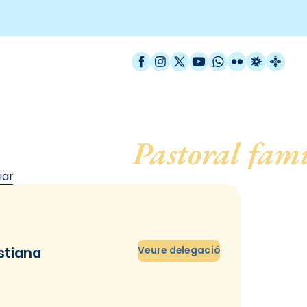
Facebook
Instagram
X / Twitter
YouTube
WhatsApp
Flickr
Radio Est
Catal
 diocesà de
Pastoral fami
iar
istiana
Veure delegació