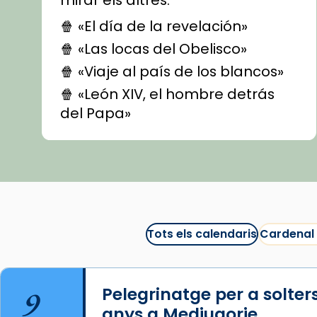
mirar els altres.
🍿 «El día de la revelación»
🍿 «Las locas del Obelisco»
🍿 «Viaje al país de los blancos»
🍿 «León XIV, el hombre detrás
del Papa»
🍿 «Las ovejas detectives»
▶️ Descobreix les seves
recomanacions i prepara una
bona sessió de cinema aquest
est
itual
#CinemaEspiritual
Tots els calendaris
Cardenal
@cinemaspiritcat
Imatge: Generada amb IA
(OpenAI)
9
Pelegrinatge per a solter
Video
anys a Medjugorje