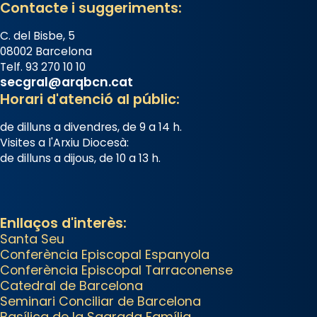
Contacte i suggeriments:
Arquebisbat de Barcelona
is at
C. del Bisbe, 5
Catedral de Barcelona.
08002 Barcelona
2 weeks ago
Telf. 93 270 10 10
Aquest dilluns, 27 de juliol, ha
secgral@arqbcn.cat
tingut lloc la missa d’acció de
Horari d'atenció al públic:
gràcies en agraïment al comitè
de dilluns a divendres, de 9 a 14 h.
organitzador de la visita
Visites a l'Arxiu Diocesà:
apostòlica del Sant Pare Lleó XIV
de dilluns a dijous, de 10 a 13 h.
a Barcelona, i als col·laboradors,
a la Catedral de Barcelona.
L’arquebisbe de Barcelona, el
Enllaços d'interès:
cardenal Joan Josep Omella, ha
Santa Seu
Conferència Episcopal Espanyola
presidit la missa i l’ha
Conferència Episcopal Tarraconense
concelebrat el bisbe auxiliar de
Catedral de Barcelona
Barcelona, Mons. David Abadías.
Seminari Conciliar de Barcelona
Basílica de la Sagrada Família