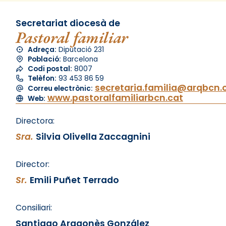
Secretariat diocesà de
Pastoral familiar
Adreça:
Diputació 231
Població:
Barcelona
Codi postal:
8007
Telèfon:
93 453 86 59
secretaria.familia@arqbcn.
Correu electrònic:
www.pastoralfamiliarbcn.cat
Web:
Directora:
Sra.
Silvia Olivella Zaccagnini
Director:
Sr.
Emili Puñet Terrado
Consiliari:
Santiago Aragonès González