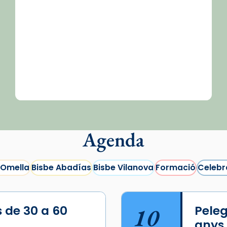
Agenda
 Omella
Bisbe Abadías
Bisbe Vilanova
Formació
Celebr
s de 30 a 60
10
Peleg
anys