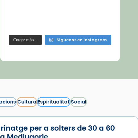
Síguenos en Instagram
Cargar más...
acions
Cultura
Espiritualitat
Social
rinatge per a solters de 30 a 60
 a Medjugorje