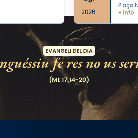
Plaça N
2026
+ info
Esdeveniments
EVANGELI DEL DIA
guéssiu fe res no us ser
(Mt 17,14-20)