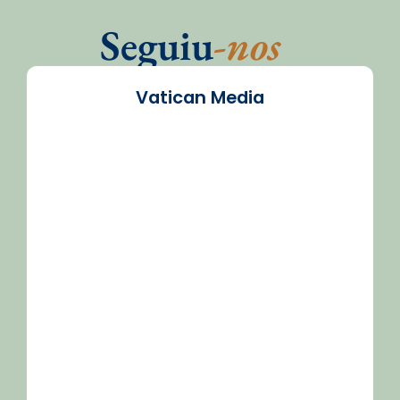
Seguiu
-nos
Vatican Media