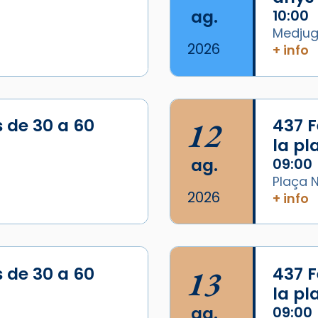
ag.
10:00
Medjugo
2026
+ info
s de 30 a 60
12
437 F
la p
ag.
09:00
Plaça N
2026
+ info
/2026-
s de 30 a 60
13
437 F
la p
ag.
09:00