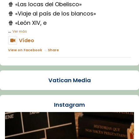
🍿 «Las locas del Obelisco»
🍿 «Viaje al país de los blancos»
🍿 «León XIV, e
...
Ver más
Vídeo
View on Facebook
·
Share
Arquebisbat de Barcelona
1 week ago
Vatican Media
La Carmina va patir depressió. Fa gairebé
dos mesos, a l'Estadi Lluís Companys, la
jove va fer arribar el seu testimoni al papa
Instagram
Lleó XIV.
Recupera l'entrevista comp
Vatican
tican News 👇
News
www.vaticannews.va/es/iglesia/news/2026-