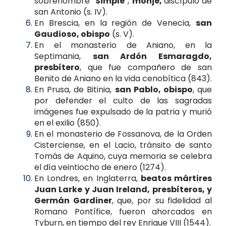
sobrenombre “
Simple
”,
monje,
discípulo de
san Antonio (s. IV).
En Brescia, en la región de Venecia,
san
Gaudioso, obispo
(s. V).
En el monasterio de Aniano, en la
Septimania,
san Ardón Esmaragdo,
presbítero
, que fue compañero de san
Benito de Aniano en la vida cenobítica (843).
En Prusa, de Bitinia,
san Pablo, obispo
, que
por defender el culto de las sagradas
imágenes fue expulsado de la patria y murió
en el exilio (850).
En el monasterio de Fossanova, de la Orden
Cisterciense, en el Lacio, tránsito de santo
Tomás de Aquino, cuya memoria se celebra
el día veintiocho de enero (1274).
En Londres, en Inglaterra,
beatos mártires
Juan Larke y Juan Ireland, presbíteros, y
Germán Gardiner
, que, por su fidelidad al
Romano Pontífice, fueron ahorcados en
Tyburn, en tiempo del rey Enrique VIII (1544).