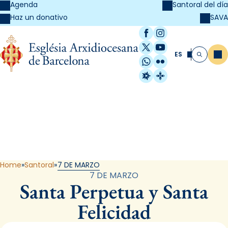
Agenda
Santoral del día
SAVA
Haz un donativo
Facebook
Instagram
X / Twitter
YouTube
ES
Me
Buscar
WhatsApp
Flickr
Radio Estel
Catalunya Cristi
Santoral
Home
Santoral
7 DE MARZO
7 DE MARZO
Santa Perpetua y Santa
Felicidad