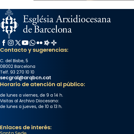
Facebook
Instagram
X / Twitter
YouTube
WhatsApp
Flickr
Radio Estel
Catalunya Cristiana
Contacto y sugerencias:
C. del Bisbe, 5
08002 Barcelona
Telf. 93 270 10 10
secgral@arqbcn.cat
Horario de atención al público:
de lunes a viernes, de 9 a 14 h.
Visitas al Archivo Diocesano:
de lunes a jueves, de 10 a 13 h.
Enlaces de interés:
Santa Sede