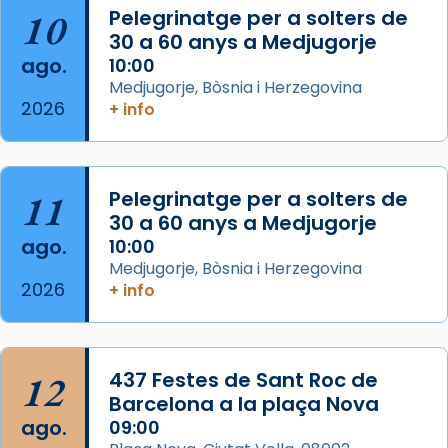
10
Pelegrinatge per a solters de
30 a 60 anys a Medjugorje
Arquebisbat de Barcelona
ago.
10:00
2 weeks ago
Medjugorje, Bòsnia i Herzegovina
2026
Memòria de les santes Juliana i
+ info
Semproniana, verges i màrtirs.
Acompanyant la història de sant Cugat, a
partir de l’Edat Mitjana sorgeix la tradició
11
Pelegrinatge per a solters de
que les santes Juliana (“relatiu a Júlia”) i
30 a 60 anys a Medjugorje
Semproniana (“relatiu a Semprònia =
ago.
10:00
eterna”) són deixebles seves. I l’any 1667, el
Medjugorje, Bòsnia i Herzegovina
2026
+ info
frare Joan Gaspar Roig, afirma en una obra
que les santes són filles de l’antiga Iluro.
Mataró en reivindicarà les relíq
...
Ver más
12
437 Festes de Sant Roc de
Foto
Barcelona a la plaça Nova
ago.
09:00
View on Facebook
·
Share