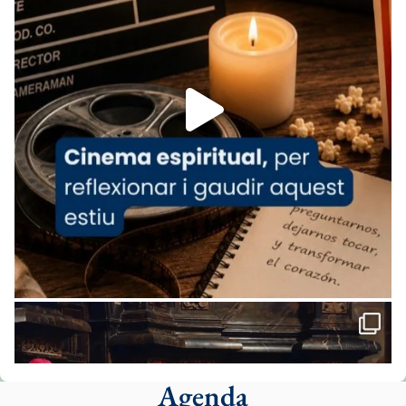
07/carmina-historia-depresion-papa-viaje-
espana-testimoni...
Foto
View on Facebook
·
Share
Arquebisbat de Barcelona
1 week ago
«Avui les santes Juliana i Semproniana ens
ajuden a alçar la mirada»
Mons. Sergi Gordo, bisbe de Tortosa, ha
presidit aquest 27 de juliol la missa de Les
Santes de Mataró.
🔗
tinyurl.com/cvu5jmbk
📸 J. Merino
Agenda
Foto