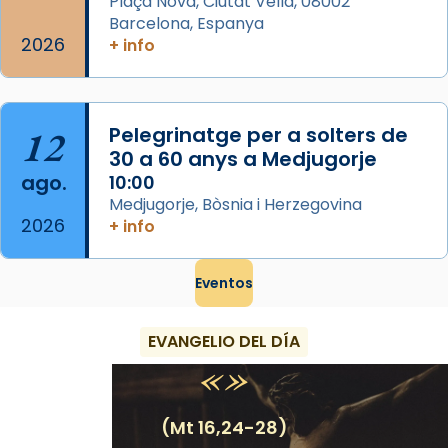
Plaça Nova, Ciutat Vella, 08002
Barcelona, Espanya
2026
+ info
12
Pelegrinatge per a solters de
30 a 60 anys a Medjugorje
ago.
10:00
Medjugorje, Bòsnia i Herzegovina
2026
+ info
Eventos
EVANGELIO DEL DÍA
(Mt 16,24-28)