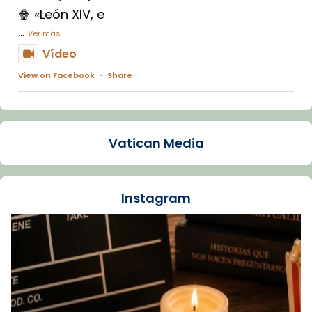
🍿 «León XIV, e
...
Ver más
Vídeo
View on Facebook
·
Share
Arquebisbat de Barcelona
1 week ago
Vatican Media
La Carmina va patir depressió. Fa gairebé
dos mesos, a l'Estadi Lluís Companys, la
jove va fer arribar el seu testimoni al papa
Instagram
Lleó XIV.
Recupera l'entrevista comp
Vatican
tican News 👇
News
www.vaticannews.va/es/iglesia/news/2026-
07/carmina-historia-depresion-papa-viaje-
espana-testimoni...