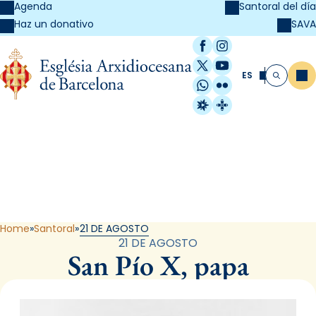
Agenda
Santoral del día
SAVA
Haz un donativo
Facebook
Instagram
X / Twitter
YouTube
ES
Me
Buscar
WhatsApp
Flickr
Radio Estel
Catalunya Cristi
Santoral
Home
Santoral
21 DE AGOSTO
21 DE AGOSTO
San Pío X, papa