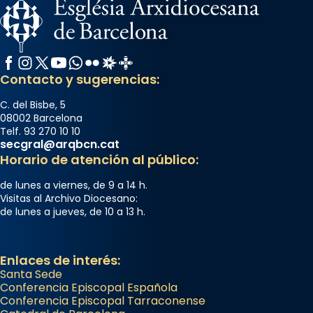
Facebook
Instagram
X / Twitter
YouTube
WhatsApp
Flickr
Radio Estel
Catalunya Cristiana
Contacto y sugerencias:
C. del Bisbe, 5
08002 Barcelona
Telf. 93 270 10 10
secgral@arqbcn.cat
Horario de atención al público:
de lunes a viernes, de 9 a 14 h.
Visitas al Archivo Diocesano:
de lunes a jueves, de 10 a 13 h.
Enlaces de interés:
Santa Sede
Conferencia Episcopal Española
Conferencia Episcopal Tarraconense