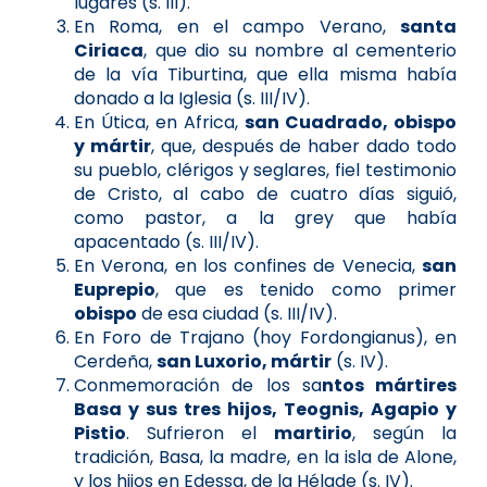
lugares (s. III).
En Roma, en el campo Verano,
santa
Ciriaca
, que dio su nombre al cementerio
de la vía Tiburtina, que ella misma había
donado a la Iglesia (s. III/IV).
En Útica, en Africa,
san Cuadrado, obispo
y mártir
, que, después de haber dado todo
su pueblo, clérigos y seglares, fiel testimonio
de Cristo, al cabo de cuatro días siguió,
como pastor, a la grey que había
apacentado (s. III/IV).
En Verona, en los confines de Venecia,
san
Euprepio
, que es tenido como primer
obispo
de esa ciudad (s. III/IV).
En Foro de Trajano (hoy Fordongianus), en
Cerdeña,
san Luxorio, mártir
(s. IV).
Conmemoración de los sa
ntos mártires
Basa y sus tres hijos, Teognis, Agapio y
Pistio
. Sufrieron el
martirio
, según la
tradición, Basa, la madre, en la isla de Alone,
y los hijos en Edessa, de la Hélade (s. IV).