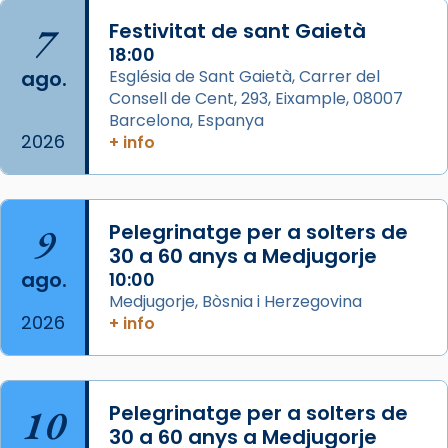
Arquebisbat de Barcelona
is at Catedral
7
Festivitat de sant Gaietà
de Barcelona.
1 week ago
18:00
ago.
Església de Sant Gaietà, Carrer del
Aquest dilluns, 27 de juliol, ha tingut lloc la
Consell de Cent, 293, Eixample, 08007
missa d’acció de gràcies en agraïment al
Barcelona, Espanya
comitè organitzador de la visita apostòlica
2026
+ info
del Sant Pare Lleó XIV a Barcelona, i als
col·laboradors, a la Catedral de Barcelona.
L’arquebisbe de Barcelona, el cardenal Joan
9
Pelegrinatge per a solters de
Josep Omella, ha presidit la missa i l’ha
30 a 60 anys a Medjugorje
concelebrat el bisbe auxiliar de Barcelona,
ago.
10:00
Mons. David Abadías.
Medjugorje, Bòsnia i Herzegovina
2026
+ info
📸 Dr. G. Simón
Foto
View on Facebook
·
Share
10
Pelegrinatge per a solters de
30 a 60 anys a Medjugorje