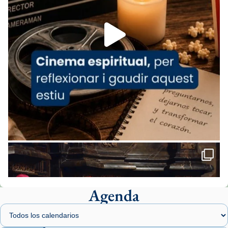
Foto
View on Facebook
·
Share
Arquebisbat de Barcelona
1 week ago
«Avui les santes Juliana i Semproniana ens
ajuden a alçar la mirada»
Mons. Sergi Gordo, bisbe de Tortosa, ha
presidit aquest 27 de juliol la missa de Les
Santes de Mataró.
🔗
tinyurl.com/cvu5jmbk
📸 J. Merino
Agenda
Foto
View on Facebook
·
Share