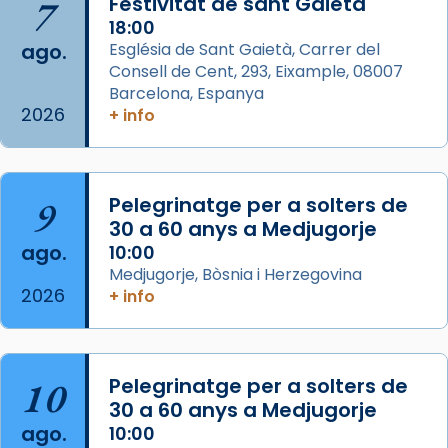
7
Festivitat de sant Gaietà
Acompanyant la història de sant Cugat, a
18:00
ago.
Església de Sant Gaietà, Carrer del
partir de l’Edat Mitjana sorgeix la tradició
Consell de Cent, 293, Eixample, 08007
que les santes Juliana (“relatiu a Júlia”) i
Barcelona, Espanya
Semproniana (“relatiu a Semprònia =
2026
+ info
eterna”) són deixebles seves. I l’any 1667, el
frare Joan Gaspar Roig, afirma en una obra
que les santes són filles de l’antiga Iluro.
Mataró en reivindicarà les relíq
9
Pelegrinatge per a solters de
...
30 a 60 anys a Medjugorje
Ver más
ago.
10:00
Foto
Medjugorje, Bòsnia i Herzegovina
View on Facebook
·
Share
2026
+ info
Arquebisbat de Barcelona
2 weeks ago
10
Pelegrinatge per a solters de
Jaume, fill de Zebedeu, és juntament amb el
30 a 60 anys a Medjugorje
seu germà Joan i Pere un dels que
ago.
10:00