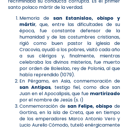
recriminaba su conducta corrupta. Es el primer
santo polaco mártir de la verdad.
Memoria de
san Estanislao, obispo y
mártir
, que, entre las dificultades de su
época, fue constante defensor de la
humanidad y de las costumbres cristianas,
rigió como buen pastor la iglesia de
Cracovia, ayudó a los pobres, visitó cada año
a sus clérigos y, finalmente, mientras
celebraba los divinos misterios, fue muerto
por orden de Boleslao, rey de Polonia, al que
había reprendido (1079).
En Pérgamo, en Asia, conmemoración de
san Antipas
, testigo fiel, como dice san
Juan en el Apocalipsis, que fue
martirizado
por el nombre de Jesús (s. I)
Conmemoración de
san Felipe, obispo
de
Gortina, en la isla de Creta, que en tiempo
de los emperadores Marco Antonio Vero y
Lucio Aurelio Cómodo, tuteló enérgicamente