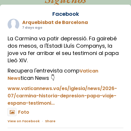
Facebook
Arquebisbat de Barcelona
7 days ago
La Carmina va patir depressió. Fa gairebé
dos mesos, a l'Estadi Lluís Companys, la
jove va fer arribar el seu testimoni al papa
Lleó XIV.
Recupera l'entrevista comp
Vatican
tican News 👇
News
www.vaticannews.va/es/iglesia/news/2026-
07/carmina-historia-depresion-papa-viaje-
espana-testimoni...
Foto
View on Facebook
·
Share