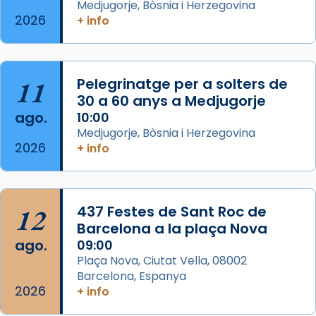
acompanyava més de prop Jesús.
Medjugorje, Bòsnia i Herzegovina
2026
+ info
Segons el llibre dels Fets (12,2) fou el primer
apòstol màrtir, decapitat a Jerusalem per
Herodes Agripa (vers l'any 44).
11
Pelegrinatge per a solters de
Patró de Galícia, després de les invasions
30 a 60 anys a Medjugorje
musulmanes fou venerat com a patró dels
ago.
10:00
Regnes castellans i més tard de tota
Medjugorje, Bòsnia i Herzegovina
Espanya.
2026
+ info
El seu sepulcre a Compostela fou un g
...
Ver más
Foto
12
437 Festes de Sant Roc de
Barcelona a la plaça Nova
View on Facebook
·
Share
ago.
09:00
Plaça Nova, Ciutat Vella, 08002
Barcelona, Espanya
2026
+ info