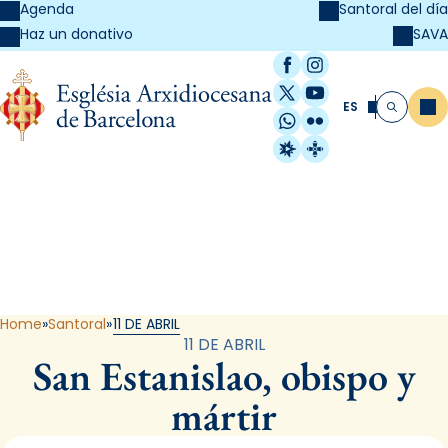
Agenda
Santoral del día
SAVA
Haz un donativo
Facebook
Instagram
X / Twitter
YouTube
ES
Me
Buscar
WhatsApp
Flickr
Radio Estel
Catalunya Cristi
Santoral
Home
Santoral
11 DE ABRIL
11 DE ABRIL
San Estanislao, obispo y
mártir