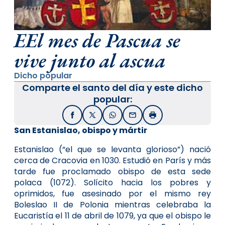
EEl mes de Pascua se
vive junto al ascua
Dicho popular
Comparte el santo del día y este dicho
popular:
Facebook
X / Twitter
WhatsApp
Email
Imprimir
San Estanislao, obispo y mártir
Estanislao (“el que se levanta glorioso”) nació
cerca de Cracovia en 1030. Estudió en París y más
tarde fue proclamado obispo de esta sede
polaca (1072). Solícito hacia los pobres y
oprimidos, fue asesinado por el mismo rey
Boleslao II de Polonia mientras celebraba la
Eucaristía el 11 de abril de 1079, ya que el obispo le