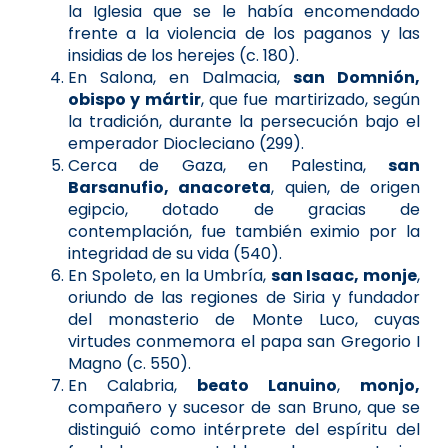
la Iglesia que se le había encomendado
frente a la violencia de los paganos y las
insidias de los herejes (c. 180).
En Salona, en Dalmacia,
san Domnión,
obispo y mártir
, que fue martirizado, según
la tradición, durante la persecución bajo el
emperador Diocleciano (299).
Cerca de Gaza, en Palestina,
san
Barsanufio, anacoreta
, quien, de origen
egipcio, dotado de gracias de
contemplación, fue también eximio por la
integridad de su vida (540).
En Spoleto, en la Umbría,
san Isaac, monje
,
oriundo de las regiones de Siria y fundador
del monasterio de Monte Luco, cuyas
virtudes conmemora el papa san Gregorio I
Magno (c. 550).
En Calabria,
beato Lanuino
,
monjo,
compañero y sucesor de san Bruno, que se
distinguió como intérprete del espíritu del