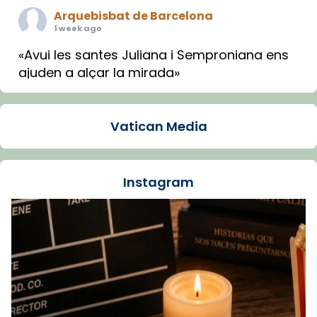
Arquebisbat de Barcelona
1 week ago
«Avui les santes Juliana i Semproniana ens
ajuden a alçar la mirada»
Mons. Sergi Gordo, bisbe de Tortosa, ha
presidit aquest 27 de juliol la missa de Les
Vatican Media
Santes de Mataró.
🔗
tinyurl.com/cvu5jmbk
📸 J. Merino
Instagram
Foto
View on Facebook
·
Share
Arquebisbat de Barcelona
is at Catedral
de Barcelona.
1 week ago
Aquest dilluns, 27 de juliol, ha tingut lloc la