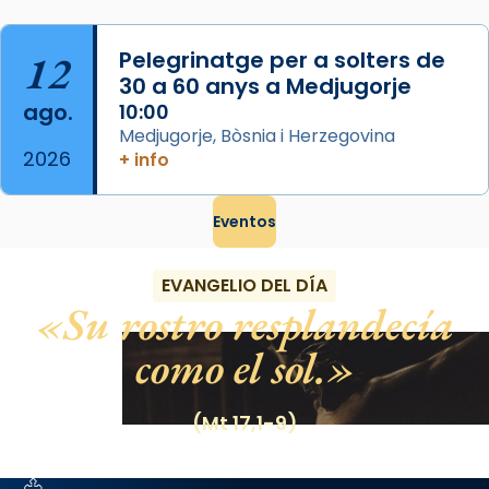
12
Pelegrinatge per a solters de
30 a 60 anys a Medjugorje
ago.
10:00
Medjugorje, Bòsnia i Herzegovina
2026
+ info
Eventos
EVANGELIO DEL DÍA
Su rostro resplandecía
como el sol.
(Mt 17,1-9)