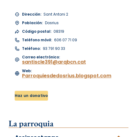
Dirección:
Sant Antoni 2
Población:
Dosrius
Código postal:
08319
Teléfono móvil:
606 07 71 09
Teléfono:
93 791 90 33
Correo electrónico:
santiscle391@arqbcn.cat
Web:
Parroquiesdedosrius.blogspot.com
Haz un donativo
La parroquia