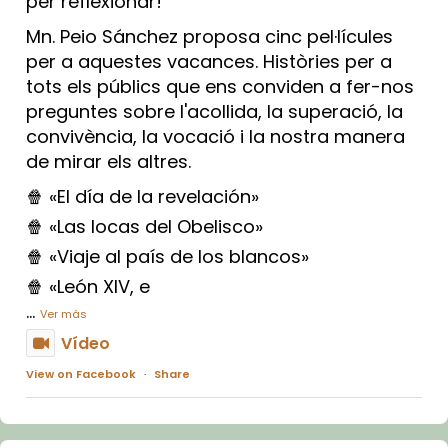
per reflexionar!
Mn. Peio Sánchez proposa cinc pel·lícules
per a aquestes vacances. Històries per a
tots els públics que ens conviden a fer-nos
preguntes sobre l'acollida, la superació, la
convivència, la vocació i la nostra manera
de mirar els altres.
🍿 «El día de la revelación»
🍿 «Las locas del Obelisco»
🍿 «Viaje al país de los blancos»
🍿 «León XIV, e
...
Ver más
Vídeo
View on Facebook
·
Share
Arquebisbat de Barcelona
1 week ago