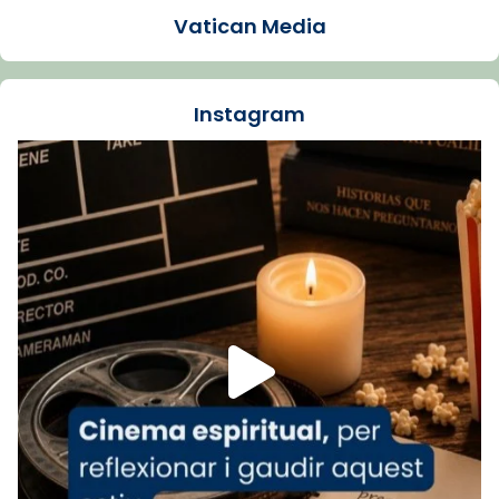
Vatican Media
La Carmina va patir depressió. Fa gairebé
dos mesos, a l'Estadi Lluís Companys, la
jove va fer arribar el seu testimoni al papa
Instagram
Lleó XIV.
Recupera l'entrevista comp
Vatican
tican News 👇
News
www.vaticannews.va/es/iglesia/news/2026-
07/carmina-historia-depresion-papa-viaje-
espana-testimoni...
Foto
View on Facebook
·
Share
Arquebisbat de Barcelona
2 weeks ago
«Avui les santes Juliana i Semproniana ens