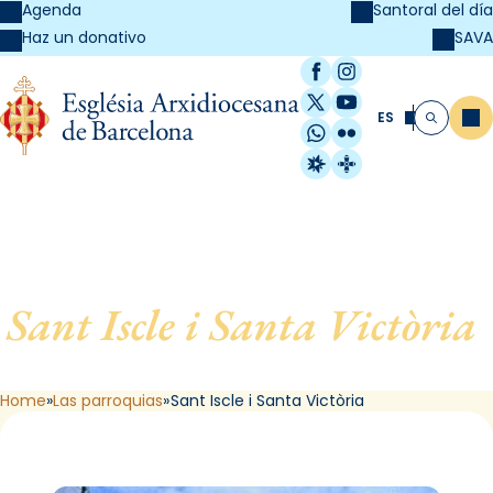
Agenda
Santoral del día
SAVA
Haz un donativo
Facebook
Instagram
X / Twitter
YouTube
ES
Me
Buscar
WhatsApp
Flickr
Radio Estel
Catalunya Cristi
Sant Iscle i Santa Victòria
,
de Dosrius
Home
Las parroquias
Sant Iscle i Santa Victòria