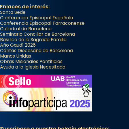
Semproniana (“relatiu a Semprònia =
Enlaces de interés:
eterna”) són deixebles seves. I l’any 1667, el
Santa Sede
frare Joan Gaspar Roig, afirma en una obra
Conferencia Episcopal Española
Conferencia Episcopal Tarraconense
que les santes són filles de l’antiga Iluro.
Catedral de Barcelona
Mataró en reivindicarà les relíq
Seminario Conciliar de Barcelona
...
Basílica de la Sagrada Familia
Ver más
Año Gaudí 2026
Foto
Cáritas Diocesana de Barcelona
Manos Unidas
View on Facebook
·
Share
Obras Misionales Pontificias
Ayuda a la Iglesia Necesitada
Suscríbase a nuestro boletín electrónico: