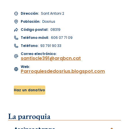
Dirección:
Sant Antoni 2
Población:
Dosrius
Código postal:
08319
Teléfono móvil:
606 07 71 09
Teléfono:
93 791 90 33
Correo electrónico:
santiscle391@arqbcn.cat
Web:
Parroquiesdedosrius.blogspot.com
Haz un donativo
La parroquia