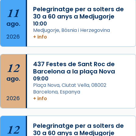
col·laboradors, a la Catedral de Barcelona.
11
Pelegrinatge per a solters de
L’arquebisbe de Barcelona, el cardenal Joan
30 a 60 anys a Medjugorje
Josep Omella, ha presidit la missa i l’ha
ago.
10:00
concelebrat el bisbe auxiliar de Barcelona,
Medjugorje, Bòsnia i Herzegovina
Mons. David Abadías.
2026
+ info
📸 Dr. G. Simón
Foto
12
437 Festes de Sant Roc de
View on Facebook
·
Share
Barcelona a la plaça Nova
ago.
09:00
Arquebisbat de Barcelona
Plaça Nova, Ciutat Vella, 08002
2 weeks ago
Barcelona, Espanya
Memòria de les santes Juliana i
2026
+ info
Semproniana, verges i màrtirs.
Acompanyant la història de sant Cugat, a
partir de l’Edat Mitjana sorgeix la tradició
12
Pelegrinatge per a solters de
que les santes Juliana (“relatiu a Júlia”) i
30 a 60 anys a Medjugorje