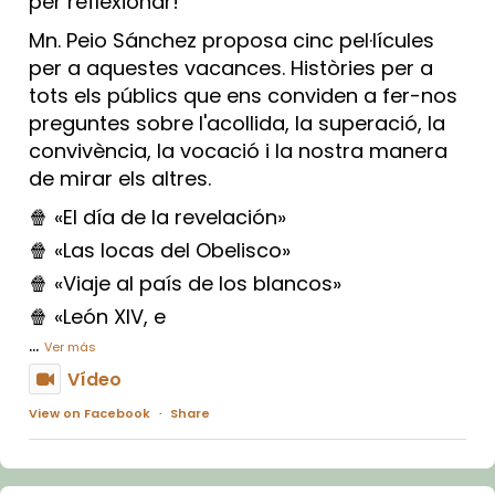
per reflexionar!
Mn. Peio Sánchez proposa cinc pel·lícules
per a aquestes vacances. Històries per a
tots els públics que ens conviden a fer-nos
preguntes sobre l'acollida, la superació, la
convivència, la vocació i la nostra manera
de mirar els altres.
🍿 «El día de la revelación»
🍿 «Las locas del Obelisco»
🍿 «Viaje al país de los blancos»
🍿 «León XIV, e
...
Ver más
Vídeo
View on Facebook
·
Share
Arquebisbat de Barcelona
2 weeks ago