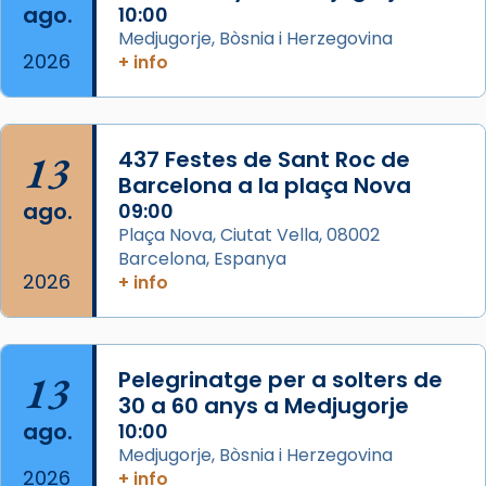
Semproniana (“relatiu a Semprònia =
ago.
10:00
eterna”) són deixebles seves. I l’any 1667, el
Medjugorje, Bòsnia i Herzegovina
2026
frare Joan Gaspar Roig, afirma en una obra
+ info
que les santes són filles de l’antiga Iluro.
Mataró en reivindicarà les relíq
...
Ver más
13
437 Festes de Sant Roc de
Foto
Barcelona a la plaça Nova
ago.
09:00
View on Facebook
·
Share
Plaça Nova, Ciutat Vella, 08002
Barcelona, Espanya
2026
+ info
13
Pelegrinatge per a solters de
30 a 60 anys a Medjugorje
ago.
10:00
Medjugorje, Bòsnia i Herzegovina
2026
+ info