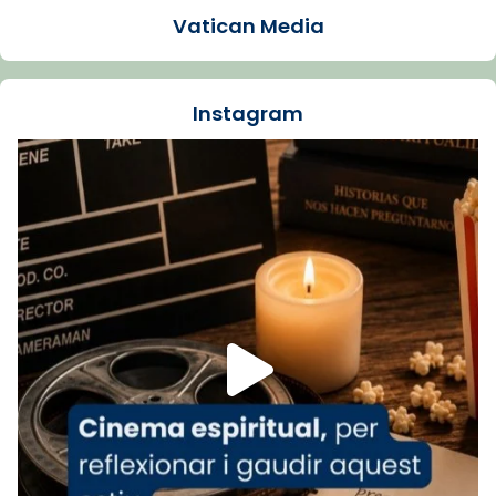
Vatican Media
La Carmina va patir depressió. Fa gairebé
dos mesos, a l'Estadi Lluís Companys, la
jove va fer arribar el seu testimoni al papa
Instagram
Lleó XIV.
Recupera l'entrevista comp
Vatican
tican News 👇
News
www.vaticannews.va/es/iglesia/news/2026-
07/carmina-historia-depresion-papa-viaje-
espana-testimoni...
Foto
View on Facebook
·
Share
Arquebisbat de Barcelona
2 weeks ago
«Avui les santes Juliana i Semproniana ens