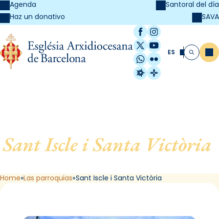
Agenda
Santoral del día
SAVA
Haz un donativo
Facebook
Instagram
X / Twitter
YouTube
ES
Me
Buscar
WhatsApp
Flickr
Radio Estel
Catalunya Cristi
Sant Iscle i Santa Victòria
,
de Dosrius
Home
Las parroquias
Sant Iscle i Santa Victòria