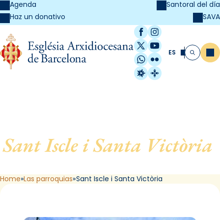
Agenda
Santoral del día
SAVA
Haz un donativo
Facebook
Instagram
X / Twitter
YouTube
ES
Me
Buscar
WhatsApp
Flickr
Radio Estel
Catalunya Cristi
Sant Iscle i Santa Victòria
,
de Dosrius
Home
Las parroquias
Sant Iscle i Santa Victòria