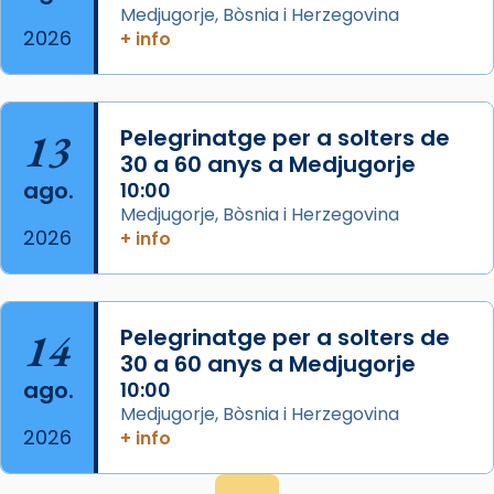
Semproniana (“relatiu a Semprònia =
Medjugorje, Bòsnia i Herzegovina
eterna”) són deixebles seves. I l’any 1667, el
2026
+ info
frare Joan Gaspar Roig, afirma en una obra
que les santes són filles de l’antiga Iluro.
Mataró en reivindicarà les relíq
13
Pelegrinatge per a solters de
...
Ver más
30 a 60 anys a Medjugorje
Foto
ago.
10:00
Medjugorje, Bòsnia i Herzegovina
View on Facebook
·
Share
2026
+ info
14
Pelegrinatge per a solters de
30 a 60 anys a Medjugorje
ago.
10:00
Medjugorje, Bòsnia i Herzegovina
2026
+ info