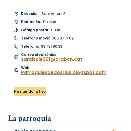
Dirección:
Sant Antoni 2
Población:
Dosrius
Código postal:
08319
Teléfono móvil:
606 07 71 09
Teléfono:
93 791 90 33
Correo electrónico:
santiscle391@arqbcn.cat
Web:
Parroquiesdedosrius.blogspot.com
Haz un donativo
La parroquia