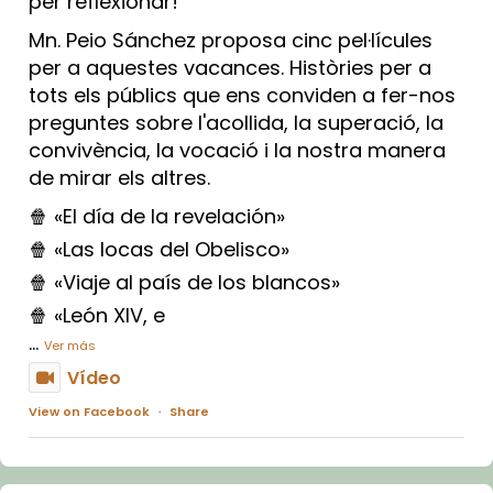
per reflexionar!
Mn. Peio Sánchez proposa cinc pel·lícules
per a aquestes vacances. Històries per a
tots els públics que ens conviden a fer-nos
preguntes sobre l'acollida, la superació, la
convivència, la vocació i la nostra manera
de mirar els altres.
🍿 «El día de la revelación»
🍿 «Las locas del Obelisco»
🍿 «Viaje al país de los blancos»
🍿 «León XIV, e
...
Ver más
Vídeo
View on Facebook
·
Share
Arquebisbat de Barcelona
1 week ago