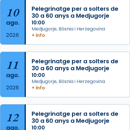
col·laboradors, a la Catedral de Barcelona.
10
Pelegrinatge per a solters de
L’arquebisbe de Barcelona, el cardenal Joan
30 a 60 anys a Medjugorje
Josep Omella, ha presidit la missa i l’ha
ago.
10:00
concelebrat el bisbe auxiliar de Barcelona,
Medjugorje, Bòsnia i Herzegovina
Mons. David Abadías.
2026
+ info
📸 Dr. G. Simón
Foto
11
Pelegrinatge per a solters de
View on Facebook
·
Share
30 a 60 anys a Medjugorje
ago.
10:00
Arquebisbat de Barcelona
Medjugorje, Bòsnia i Herzegovina
2 weeks ago
2026
+ info
Memòria de les santes Juliana i
Semproniana, verges i màrtirs.
Acompanyant la història de sant Cugat, a
12
Pelegrinatge per a solters de
partir de l’Edat Mitjana sorgeix la tradició
30 a 60 anys a Medjugorje
que les santes Juliana (“relatiu a Júlia”) i
ago.
10:00