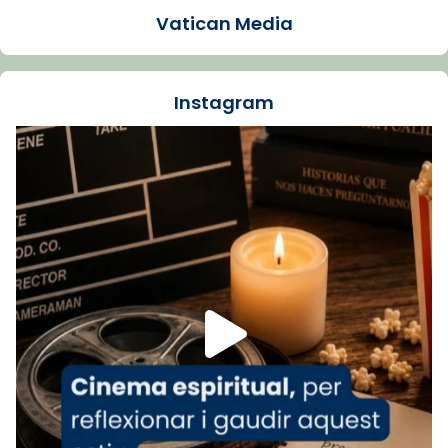
Vatican Media
La Carmina va patir depressió. Fa gairebé
dos mesos, a l'Estadi Lluís Companys, la
jove va fer arribar el seu testimoni al papa
Instagram
Lleó XIV.
Recupera l'entrevista comp
Vatican
tican News 👇
News
www.vaticannews.va/es/iglesia/news/2026-
07/carmina-historia-depresion-papa-viaje-
espana-testimoni...
Foto
View on Facebook
·
Share
Arquebisbat de Barcelona
2 weeks ago
«Avui les santes Juliana i Semproniana ens