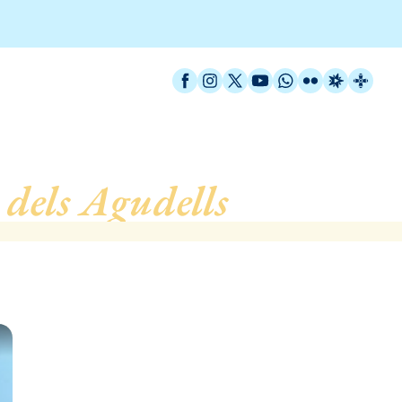
Facebook
Instagram
X / Twitter
YouTube
WhatsApp
Flickr
Radio Est
Catal
 dels Agudells
, de Barce