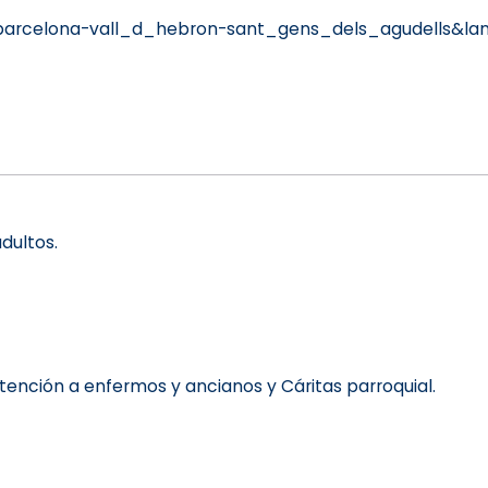
barcelona-vall_d_hebron-sant_gens_dels_agudells&la
dultos.
 atención a enfermos y ancianos y Cáritas parroquial.