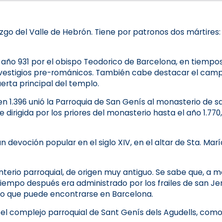
azgo del Valle de Hebrón. Tiene por patronos dos mártires:
el año 931 por el obispo Teodorico de Barcelona, ​​en tiemp
 vestigios pre-románicos. También cabe destacar el campa
uerta principal del templo.
, en 1.396 unió la Parroquia de San Genís al monasterio de 
ue dirigida por los priores del monasterio hasta el año 1.
n devoción popular en el siglo XIV, en el altar de Sta. María
rio parroquial, de origen muy antiguo. Se sabe que, a med
iempo después era administrado por los frailes de san J
ado que puede encontrarse en Barcelona.
l complejo parroquial de Sant Genís dels Agudells, como 