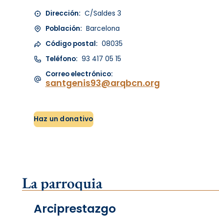
Dirección:
C/Saldes 3
Población:
Barcelona
Código postal:
08035
Teléfono:
93 417 05 15
Correo electrónico:
santgenis93@arqbcn.org
Haz un donativo
La parroquia
Arciprestazgo