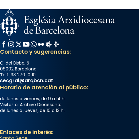
Facebook
Instagram
X / Twitter
YouTube
WhatsApp
Flickr
Radio Estel
Catalunya Cristiana
Contacto y sugerencias:
C. del Bisbe, 5
08002 Barcelona
Telf. 93 270 10 10
secgral@arqbcn.cat
Horario de atención al público:
de lunes a viernes, de 9 a 14 h.
Visitas al Archivo Diocesano:
de lunes a jueves, de 10 a 13 h.
Enlaces de interés:
Santa Sede