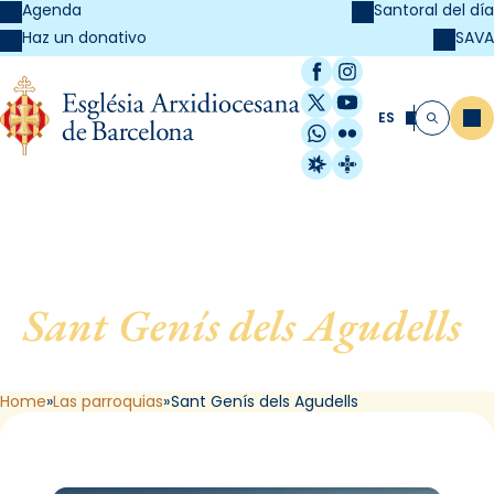
Agenda
Santoral del día
SAVA
Haz un donativo
Facebook
Instagram
X / Twitter
YouTube
ES
Me
Buscar
WhatsApp
Flickr
Radio Estel
Catalunya Cristi
Sant Genís dels Agudells
,
de Barcelona
Home
Las parroquias
Sant Genís dels Agudells