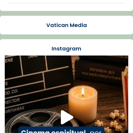
Arquebisbat de Barcelona
1 week ago
Vatican Media
La Carmina va patir depressió. Fa gairebé
dos mesos, a l'Estadi Lluís Companys, la
jove va fer arribar el seu testimoni al papa
Instagram
Lleó XIV.
Recupera l'entrevista comp
Vatican
tican News 👇
News
www.vaticannews.va/es/iglesia/news/2026-
07/carmina-historia-depresion-papa-viaje-
espana-testimoni...
Foto
View on Facebook
·
Share
Arquebisbat de Barcelona