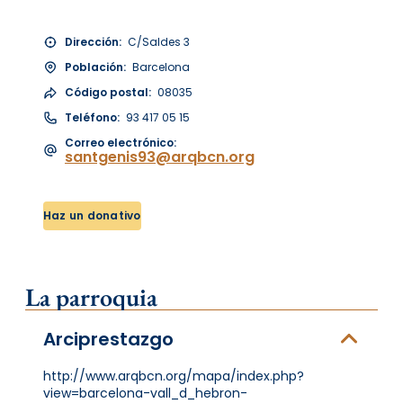
Dirección:
C/Saldes 3
Población:
Barcelona
Código postal:
08035
Teléfono:
93 417 05 15
Correo electrónico:
santgenis93@arqbcn.org
Haz un donativo
La parroquia
Arciprestazgo
http://www.arqbcn.org/mapa/index.php?
view=barcelona-vall_d_hebron-