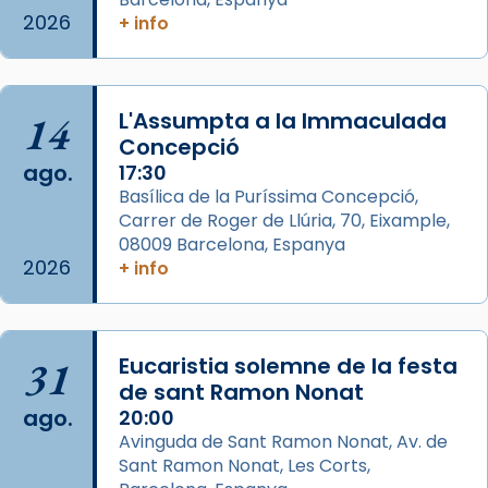
comitè organitzador de la visita apostòlica
2026
+ info
del Sant Pare Lleó XIV a Barcelona, i als
col·laboradors, a la Catedral de Barcelona.
L’arquebisbe de Barcelona, el cardenal Joan
14
L'Assumpta a la Immaculada
Josep Omella, ha presidit la missa i l’ha
Concepció
concelebrat el bisbe auxiliar de Barcelona,
ago.
17:30
Mons. David Abadías.
Basílica de la Puríssima Concepció,
Carrer de Roger de Llúria, 70, Eixample,
📸 Dr. G. Simón
08009 Barcelona, Espanya
Foto
2026
+ info
View on Facebook
·
Share
Arquebisbat de Barcelona
31
Eucaristia solemne de la festa
2 weeks ago
de sant Ramon Nonat
ago.
Memòria de les santes Juliana i
20:00
Avinguda de Sant Ramon Nonat, Av. de
Semproniana, verges i màrtirs.
Sant Ramon Nonat, Les Corts,
Acompanyant la història de sant Cugat, a