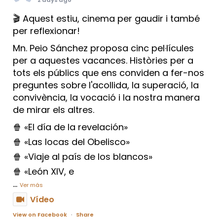
🎬 Aquest estiu, cinema per gaudir i també
per reflexionar!
Mn. Peio Sánchez proposa cinc pel·lícules
per a aquestes vacances. Històries per a
tots els públics que ens conviden a fer-nos
preguntes sobre l'acollida, la superació, la
convivència, la vocació i la nostra manera
de mirar els altres.
🍿 «El día de la revelación»
🍿 «Las locas del Obelisco»
🍿 «Viaje al país de los blancos»
🍿 «León XIV, e
...
Ver más
Vídeo
View on Facebook
·
Share