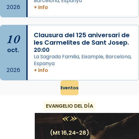
Barcelona, Espanya
partir de l’Edat Mitjana sorgeix la tradició
2026
+ info
que les santes Juliana (“relatiu a Júlia”) i
Semproniana (“relatiu a Semprònia =
eterna”) són deixebles seves. I l’any 1667, el
10
Clausura del 125 aniversari de
frare Joan Gaspar Roig, afirma en una obra
les Carmelites de Sant Josep.
que les santes són filles de l’antiga Iluro.
oct.
20:00
Mataró en reivindicarà les relíq
La Sagrada Familia, Eixample, Barcelona,
...
Ver más
Espanya
2026
Foto
+ info
View on Facebook
·
Share
Eventos
EVANGELIO DEL DÍA
(Mt 16,24-28)