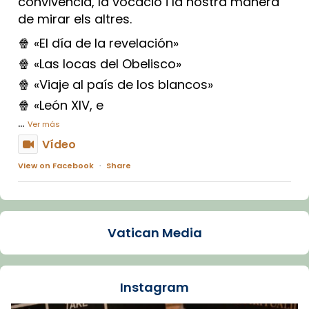
convivència, la vocació i la nostra manera
de mirar els altres.
🍿 «El día de la revelación»
🍿 «Las locas del Obelisco»
🍿 «Viaje al país de los blancos»
🍿 «León XIV, e
...
Ver más
Vídeo
View on Facebook
·
Share
Arquebisbat de Barcelona
1 week ago
Vatican Media
La Carmina va patir depressió. Fa gairebé
dos mesos, a l'Estadi Lluís Companys, la
jove va fer arribar el seu testimoni al papa
Instagram
Lleó XIV.