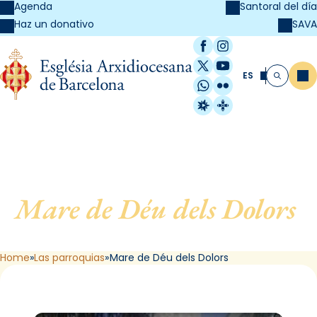
Agenda
Santoral del día
SAVA
Haz un donativo
Facebook
Instagram
X / Twitter
YouTube
ES
Me
Buscar
WhatsApp
Flickr
Radio Estel
Catalunya Cristi
Mare de Déu dels Dolors
,
de Barcelona
Home
Las parroquias
Mare de Déu dels Dolors