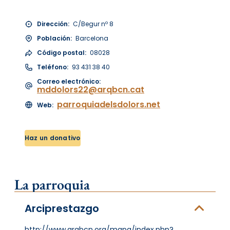
Dirección:
C/Begur nº 8
Población:
Barcelona
Código postal:
08028
Teléfono:
93 431 38 40
Correo electrónico:
mddolors22@arqbcn.cat
parroquiadelsdolors.net
Web:
Haz un donativo
La parroquia
Arciprestazgo
http://www.arqbcn.org/mapa/index.php?