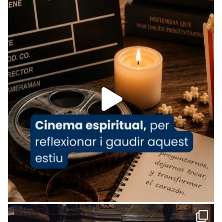
Recupera l'entrevista comp
Vatican
tican News 👇
News
www.vaticannews.va/es/iglesia/news/2026-
07/carmina-historia-depresion-papa-viaje-
espana-testimoni...
Foto
View on Facebook
·
Share
Arquebisbat de Barcelona
1 week ago
«Avui les santes Juliana i Semproniana ens
ajuden a alçar la mirada»
Mons. Sergi Gordo, bisbe de Tortosa, ha
presidit aquest 27 de juliol la missa de Les
Santes de Mataró.
🔗
tinyurl.com/cvu5jmbk