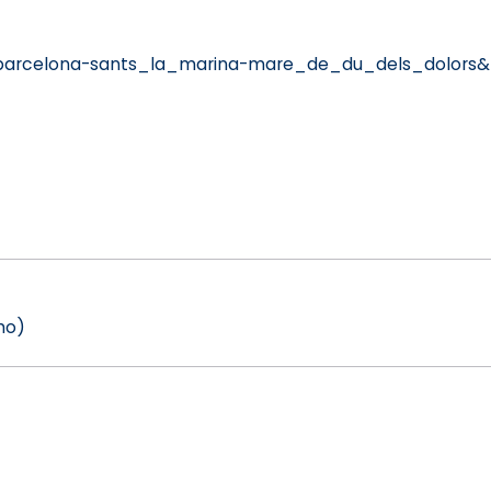
=barcelona-sants_la_marina-mare_de_du_dels_dolors&
ho)