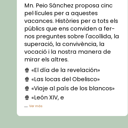
Mn. Peio Sánchez proposa cinc
pel·lícules per a aquestes
vacances. Històries per a tots els
públics que ens conviden a fer-
nos preguntes sobre l'acollida, la
superació, la convivència, la
vocació i la nostra manera de
mirar els altres.
🍿 «El día de la revelación»
🍿 «Las locas del Obelisco»
🍿 «Viaje al país de los blancos»
🍿 «León XIV, e
...
Ver más
Vídeo
View on Facebook
·
Share