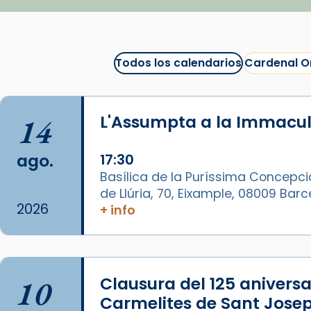
Arquebisbat de Barcelona
1 week ago
Todos los calendarios
Cardenal O
La Carmina va patir depressió.
Fa gairebé dos mesos, a l'Estadi
Lluís Companys, la jove va fer
14
L'Assumpta a la Immacu
arribar el seu testimoni al papa
Lleó XIV.
ago.
17:30
Recupera l'entrevista
Basílica de la Puríssima Concepci
comp
tican News 👇
Vatican News
de Llúria, 70, Eixample, 08009 Bar
2026
+ info
www.vaticannews.va/es/iglesia/news
07/carmina-historia-depresion-
papa-viaje-espana-testimoni...
Foto
10
Clausura del 125 aniversar
View on Facebook
·
Share
Carmelites de Sant Josep