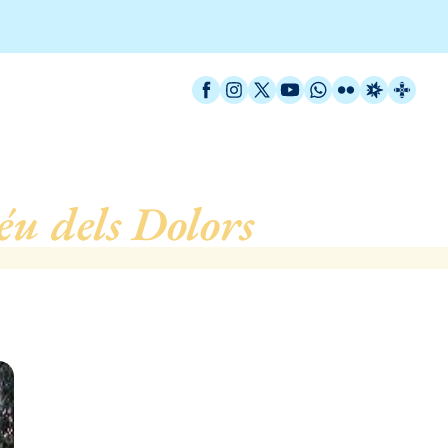
Facebook
Instagram
X / Twitter
YouTube
WhatsApp
Flickr
Radio Est
Catal
u dels Dolors
, de Barce