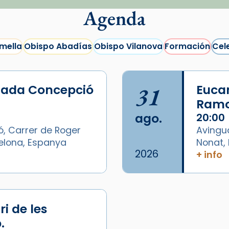
Agenda
mella
Obispo Abadías
Obispo Vilanova
Formación
Cel
lada Concepció
31
Eucar
Ramo
ago.
20:00
ó, Carrer de Roger
Avingu
celona, Espanya
Nonat, 
2026
+ info
/2026-
i de les
.