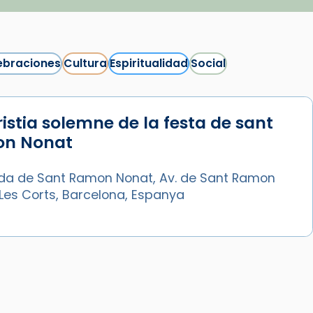
ebraciones
Cultura
Espiritualidad
Social
istia solemne de la festa de sant
Síguenos en Instagram
n Nonat
Cargar más...
da de Sant Ramon Nonat, Av. de Sant Ramon
Les Corts, Barcelona, Espanya