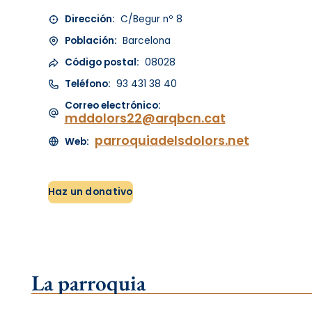
Dirección:
C/Begur nº 8
Población:
Barcelona
Código postal:
08028
Teléfono:
93 431 38 40
Correo electrónico:
mddolors22@arqbcn.cat
parroquiadelsdolors.net
Web:
Haz un donativo
La parroquia