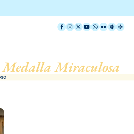
Facebook
Instagram
X / Twitter
YouTube
WhatsApp
Flickr
Radio Est
Catal
 Medalla Miraculosa
, 
osa