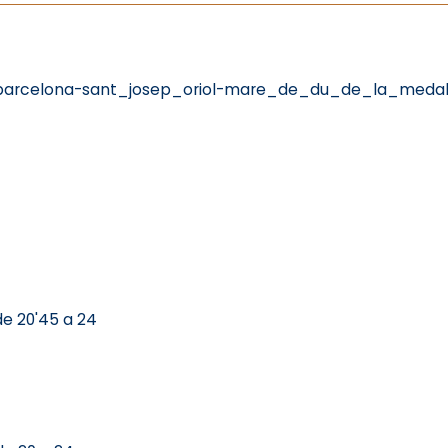
=barcelona-sant_josep_oriol-mare_de_du_de_la_medal
de 20'45 a 24