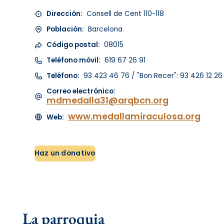
Dirección:
Consell de Cent 110-118
Población:
Barcelona
Código postal:
08015
Teléfono móvil:
619 67 26 91
Teléfono:
93 423 46 76 / "Bon Recer": 93 426 12 26
Correo electrónico:
mdmedalla31@arqbcn.org
www.medallamiraculosa.org
Web:
Haz un donativo
La parroquia