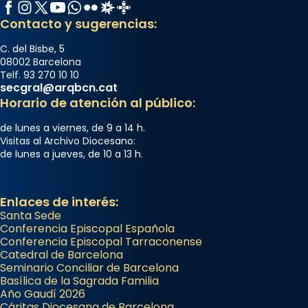
Facebook
Instagram
X / Twitter
YouTube
WhatsApp
Flickr
Radio Estel
Catalunya Cristiana
Contacto y sugerencias:
C. del Bisbe, 5
08002 Barcelona
Telf. 93 270 10 10
secgral@arqbcn.cat
Horario de atención al público:
de lunes a viernes, de 9 a 14 h.
Visitas al Archivo Diocesano:
de lunes a jueves, de 10 a 13 h.
Enlaces de interés:
Santa Sede
Conferencia Episcopal Española
Conferencia Episcopal Tarraconense
Catedral de Barcelona
Seminario Conciliar de Barcelona
Basílica de la Sagrada Familia
Año Gaudí 2026
Cáritas Diocesana de Barcelona