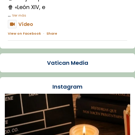
🍿 «León XIV, e
...
Ver más
Vídeo
View on Facebook
·
Share
Arquebisbat de Barcelona
1 week ago
Vatican Media
La Carmina va patir depressió. Fa gairebé
dos mesos, a l'Estadi Lluís Companys, la
jove va fer arribar el seu testimoni al papa
Instagram
Lleó XIV.
Recupera l'entrevista comp
Vatican
tican News 👇
News
www.vaticannews.va/es/iglesia/news/2026-
07/carmina-historia-depresion-papa-viaje-
espana-testimoni...