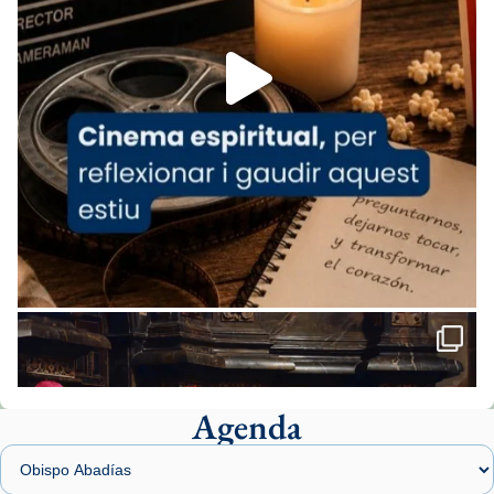
Foto
View on Facebook
·
Share
Arquebisbat de Barcelona
1 week ago
«Avui les santes Juliana i Semproniana ens
ajuden a alçar la mirada»
Mons. Sergi Gordo, bisbe de Tortosa, ha
presidit aquest 27 de juliol la missa de Les
Santes de Mataró.
🔗
tinyurl.com/cvu5jmbk
📸 J. Merino
Agenda
Foto
View on Facebook
·
Share