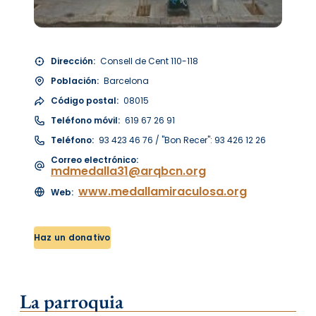
Dirección:
Consell de Cent 110-118
Población:
Barcelona
Código postal:
08015
Teléfono móvil:
619 67 26 91
Teléfono:
93 423 46 76 / "Bon Recer": 93 426 12 26
Correo electrónico:
mdmedalla31@arqbcn.org
www.medallamiraculosa.org
Web:
Haz un donativo
La parroquia