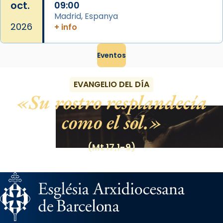
oct.
09:00
Madrid, Espanya
2026
+ info
Eventos
EVANGELIO DEL DÍA
Su rostro resplandecía
como el sol.
(Mt 17,1-9)