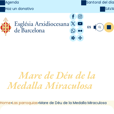
Agenda
Santoral del día
SAVA
Haz un donativo
Facebook
Instagram
X / Twitter
YouTube
ES
Me
Buscar
WhatsApp
Flickr
Radio Estel
Catalunya Cristi
Mare de Déu de la
Medalla Miraculosa
, de
Barcelona
Home
Las parroquias
Mare de Déu de la Medalla Miraculosa