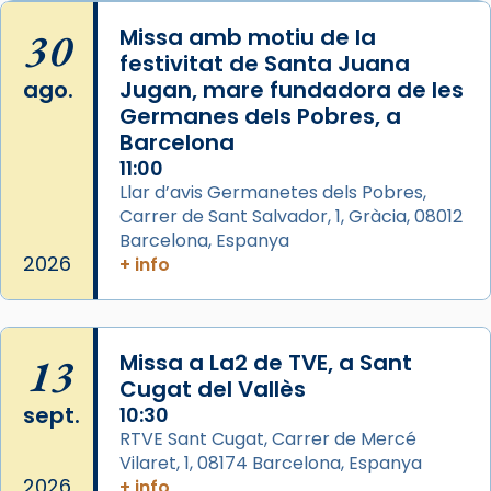
Arquebisbat de Barcelona
is at Catedral
30
Missa amb motiu de la
de Barcelona.
festivitat de Santa Juana
1 week ago
ago.
Jugan, mare fundadora de les
Aquest dilluns, 27 de juliol, ha tingut lloc la
Germanes dels Pobres, a
missa d’acció de gràcies en agraïment al
Barcelona
comitè organitzador de la visita apostòlica
11:00
del Sant Pare Lleó XIV a Barcelona, i als
Llar d’avis Germanetes dels Pobres,
col·laboradors, a la Catedral de Barcelona.
Carrer de Sant Salvador, 1, Gràcia, 08012
Barcelona, Espanya
L’arquebisbe de Barcelona, el cardenal Joan
2026
+ info
Josep Omella, ha presidit la missa i l’ha
concelebrat el bisbe auxiliar de Barcelona,
Mons. David Abadías.
13
Missa a La2 de TVE, a Sant
📸 Dr. G. Simón
Cugat del Vallès
Foto
sept.
10:30
View on Facebook
·
Share
RTVE Sant Cugat, Carrer de Mercé
Vilaret, 1, 08174 Barcelona, Espanya
2026
+ info