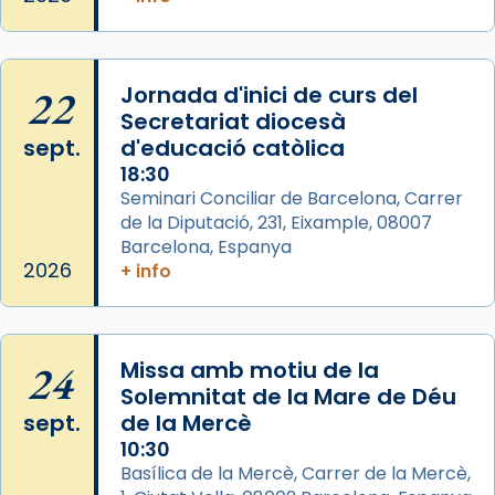
Arquebisbat de Barcelona
2 weeks ago
Memòria de les santes Juliana i
Semproniana, verges i màrtirs.
22
Jornada d'inici de curs del
Secretariat diocesà
Acompanyant la història de sant Cugat, a
sept.
d'educació catòlica
partir de l’Edat Mitjana sorgeix la tradició
18:30
que les santes Juliana (“relatiu a Júlia”) i
Seminari Conciliar de Barcelona, Carrer
Semproniana (“relatiu a Semprònia =
de la Diputació, 231, Eixample, 08007
eterna”) són deixebles seves. I l’any 1667, el
Barcelona, Espanya
frare Joan Gaspar Roig, afirma en una obra
2026
+ info
que les santes són filles de l’antiga Iluro.
Mataró en reivindicarà les relíq
...
Ver más
24
Missa amb motiu de la
Foto
Solemnitat de la Mare de Déu
sept.
de la Mercè
View on Facebook
·
Share
10:30
Basílica de la Mercè, Carrer de la Mercè,