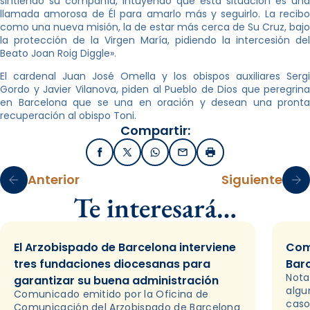
sintiendo su compañía, intuyendo que esta situación es una
llamada amorosa de Él para amarlo más y seguirlo. La recibo
como una nueva misión, la de estar más cerca de Su Cruz, bajo
la protección de la Virgen María, pidiendo la intercesión del
Beato Joan Roig Diggle».
El cardenal Juan José Omella y los obispos auxiliares Sergi
Gordo y Javier Vilanova, piden al Pueblo de Dios que peregrina
en Barcelona que se una en oración y desean una pronta
recuperación al obispo Toni.
Compartir:
Facebook
X / Twitter
WhatsApp
Email
Imprimir
Anterior
Siguiente
Te interesará…
El Arzobispado de Barcelona interviene
Com
tres fundaciones diocesanas para
Bar
Nota
garantizar su buena administración
algu
Comunicado emitido por la Oficina de
caso
Comunicación del Arzobispado de Barcelona