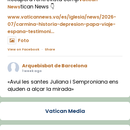
tican News 👇
News
www.vaticannews.va/es/iglesia/news/2026-
07/carmina-historia-depresion-papa-viaje-
espana-testimoni...
Foto
View on Facebook
·
Share
Arquebisbat de Barcelona
1 week ago
«Avui les santes Juliana i Semproniana ens
ajuden a alçar la mirada»
Mons. Sergi Gordo, bisbe de Tortosa, ha
presidit aquest 27 de juliol la missa de Les
Vatican Media
Santes de Mataró.
🔗
tinyurl.com/cvu5jmbk