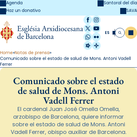
Agenda
Santoral del día
SAVA
Haz un donativo
Facebook
Instagram
X / Twitter
YouTube
ES
Me
Buscar
WhatsApp
Flickr
Radio Estel
Catalunya Cristi
Home
Notas de prensa
Comunicado sobre el estado de salud de Mons. Antoni Vadell
Ferrer
Comunicado sobre el estado
de salud de Mons. Antoni
Vadell Ferrer
El cardenal Juan José Omella Omella,
arzobispo de Barcelona, quiere informar
sobre el estado de salud de Mons. Antoni
Vadell Ferrer, obispo auxiliar de Barcelona.