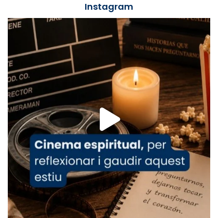
📸 J. Merino
Instagram
Foto
View on Facebook
·
Share
Arquebisbat de Barcelona
is at Catedral
de Barcelona.
1 week ago
Aquest dilluns, 27 de juliol, ha tingut lloc la
missa d’acció de gràcies en agraïment al
comitè organitzador de la visita apostòlica
del Sant Pare Lleó XIV a Barcelona, i als
col·laboradors, a la Catedral de Barcelona.
L’arquebisbe de Barcelona, el cardenal Joan
Josep Omella, ha presidit la missa i l’ha
concelebrat el bisbe auxiliar de Barcelona,
Mons. David Abadías.
📸 Dr. G. Simón