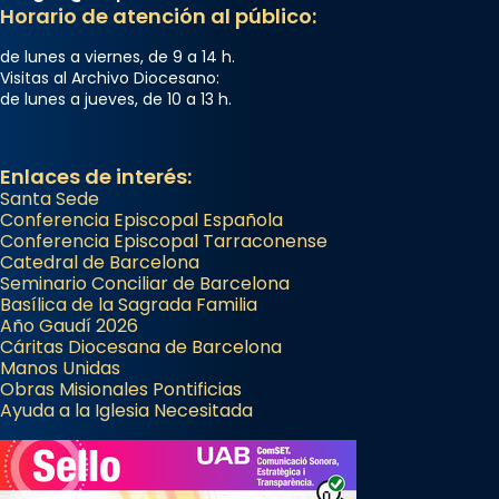
...
Horario de atención al público:
Ver más
Foto
de lunes a viernes, de 9 a 14 h.
Visitas al Archivo Diocesano:
View on Facebook
·
Share
de lunes a jueves, de 10 a 13 h.
Enlaces de interés:
Santa Sede
Conferencia Episcopal Española
Conferencia Episcopal Tarraconense
Catedral de Barcelona
Seminario Conciliar de Barcelona
Basílica de la Sagrada Familia
Año Gaudí 2026
Cáritas Diocesana de Barcelona
Manos Unidas
Obras Misionales Pontificias
Ayuda a la Iglesia Necesitada