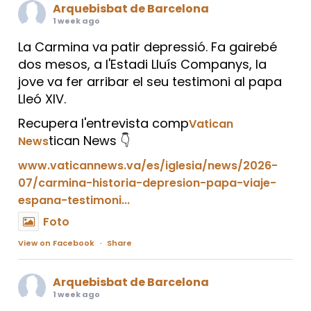
Arquebisbat de Barcelona
1 week ago
La Carmina va patir depressió. Fa gairebé
dos mesos, a l'Estadi Lluís Companys, la
jove va fer arribar el seu testimoni al papa
Lleó XIV.
Recupera l'entrevista comp
Vatican
tican News 👇
News
www.vaticannews.va/es/iglesia/news/2026-
07/carmina-historia-depresion-papa-viaje-
espana-testimoni...
Foto
View on Facebook
·
Share
Arquebisbat de Barcelona
1 week ago