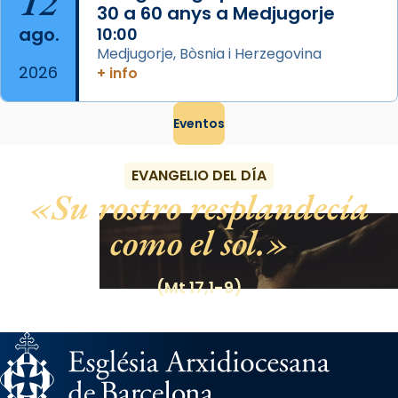
12
30 a 60 anys a Medjugorje
ago.
10:00
Medjugorje, Bòsnia i Herzegovina
2026
+ info
Eventos
EVANGELIO DEL DÍA
Su rostro resplandecía
como el sol.
(Mt 17,1-9)