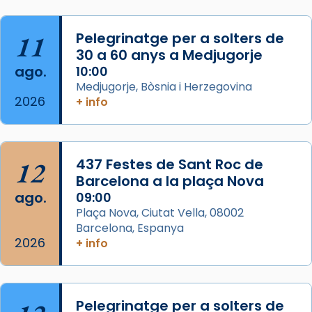
Herodes Agripa (vers l'any 44).
11
Pelegrinatge per a solters de
Patró de Galícia, després de les invasions
30 a 60 anys a Medjugorje
musulmanes fou venerat com a patró dels
ago.
10:00
Regnes castellans i més tard de tota
Medjugorje, Bòsnia i Herzegovina
Espanya.
2026
+ info
El seu sepulcre a Compostela fou un g
...
Ver más
Foto
12
437 Festes de Sant Roc de
Barcelona a la plaça Nova
View on Facebook
·
Share
ago.
09:00
Plaça Nova, Ciutat Vella, 08002
Barcelona, Espanya
2026
+ info
Pelegrinatge per a solters de