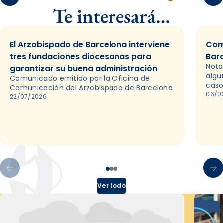
Te interesará…
El Arzobispado de Barcelona interviene
Com
tres fundaciones diocesanas para
Bar
Nota
garantizar su buena administración
algu
Comunicado emitido por la Oficina de
caso
Comunicación del Arzobispado de Barcelona
06/0
22/07/2026
Ver todo