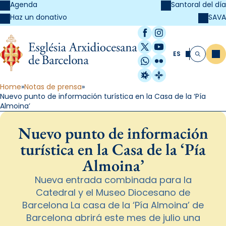
Agenda
Santoral del día
SAVA
Haz un donativo
Facebook
Instagram
X / Twitter
YouTube
ES
Me
Buscar
WhatsApp
Flickr
Radio Estel
Catalunya Cristi
Home
Notas de prensa
Nuevo punto de información turística en la Casa de la ‘Pía
Almoina’
Nuevo punto de información
turística en la Casa de la ‘Pía
Almoina’
Nueva entrada combinada para la
Catedral y el Museo Diocesano de
Barcelona La casa de la ‘Pía Almoina’ de
Barcelona abrirá este mes de julio una