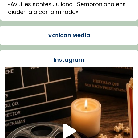
«Avui les santes Juliana i Semproniana ens
ajuden a alçar la mirada»
Mons. Sergi Gordo, bisbe de Tortosa, ha
presidit aquest 27 de juliol la missa de Les
Vatican Media
Santes de Mataró.
🔗
tinyurl.com/cvu5jmbk
📸 J. Merino
Instagram
Foto
View on Facebook
·
Share
Arquebisbat de Barcelona
is at Catedral
de Barcelona.
1 week ago
Aquest dilluns, 27 de juliol, ha tingut lloc la
missa d’acció de gràcies en agraïment al
comitè organitzador de la visita apostòlica