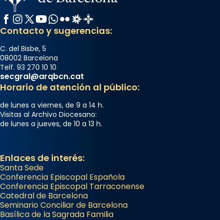
Facebook
Instagram
X / Twitter
YouTube
WhatsApp
Flickr
Radio Estel
Catalunya Cristiana
Contacto y sugerencias:
C. del Bisbe, 5
08002 Barcelona
Telf. 93 270 10 10
secgral@arqbcn.cat
Horario de atención al público:
de lunes a viernes, de 9 a 14 h.
Visitas al Archivo Diocesano:
de lunes a jueves, de 10 a 13 h.
Enlaces de interés:
Santa Sede
Conferencia Episcopal Española
Conferencia Episcopal Tarraconense
Catedral de Barcelona
Seminario Conciliar de Barcelona
Basílica de la Sagrada Familia