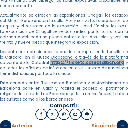
‘Pía Almoina’, que alberga las salas expositivas disponibles en
cada momento.
Actualmente, se ofrecen las exposiciones ‘Chagall, los estados
del Alma’, ‘Barcelona en la calle. Ver y ser visto. La procesión de
Corpus’ y el resumen de la exposición ‘Covid-19: Abre los ojos’.
La exposición de Chagall tiene dos sedes, por lo tanto, con la
entrada combinada se puede entrar a las dos salas y ver las
treinta y nueve piezas que integran la exposición.
Las entradas combinadas se pueden comprar en la taquilla de
la Catedral, en el Museo Diocesano, a través de la plataforma
https://tickets.catedralbcn.org
de venta de la Catedral
en todas las oficinas de información que Turismo de Barcelona
tiene distribuidas por toda la ciudad.
Este acuerdo entre Turismo de Barcelona y el Arzobispado de
Barcelona pone en valor y facilita el acceso al patrimonio
religioso de la ciudad de Barcelona y de la archidiócesis, tanto a
los turistas como a los barceloneses.
Compartir:
Facebook
X / Twitter
WhatsApp
Email
Imprimir
Anterior
Siguiente