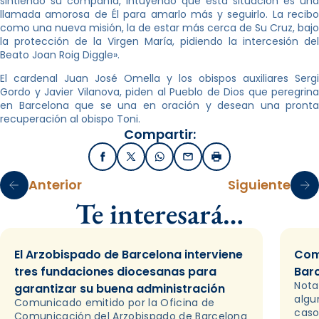
sintiendo su compañía, intuyendo que esta situación es una
llamada amorosa de Él para amarlo más y seguirlo. La recibo
como una nueva misión, la de estar más cerca de Su Cruz, bajo
la protección de la Virgen María, pidiendo la intercesión del
Beato Joan Roig Diggle».
El cardenal Juan José Omella y los obispos auxiliares Sergi
Gordo y Javier Vilanova, piden al Pueblo de Dios que peregrina
en Barcelona que se una en oración y desean una pronta
recuperación al obispo Toni.
Compartir:
Facebook
X / Twitter
WhatsApp
Email
Imprimir
Anterior
Siguiente
Te interesará…
El Arzobispado de Barcelona interviene
Com
tres fundaciones diocesanas para
Bar
Nota
garantizar su buena administración
algu
Comunicado emitido por la Oficina de
caso
Comunicación del Arzobispado de Barcelona