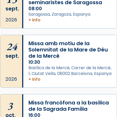
seminaristes de Saragossa
Mons. David Abadías.
sept.
08:00
Saragossa, Zaragoza, Espanya
📸 Dr. G. Simón
2026
+ info
Foto
View on Facebook
·
Share
24
Missa amb motiu de la
Arquebisbat de Barcelona
Solemnitat de la Mare de Déu
2 weeks ago
sept.
de la Mercè
Memòria de les santes Juliana i
10:30
Semproniana, verges i màrtirs.
Basílica de la Mercè, Carrer de la Mercè,
1, Ciutat Vella, 08002 Barcelona, Espanya
Acompanyant la història de sant Cugat, a
2026
+ info
partir de l’Edat Mitjana sorgeix la tradició
que les santes Juliana (“relatiu a Júlia”) i
Semproniana (“relatiu a Semprònia =
3
Missa francòfona a la basílica
eterna”) són deixebles seves. I l’any 1667, el
de la Sagrada Família
frare Joan Gaspar Roig, afirma en una obra
oct.
16:00
que les santes són filles de l’antiga Iluro.