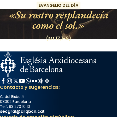
EVANGELIO DEL DÍA
Su rostro resplandecía
como el sol.
(Mt 17,1-9)
Facebook
Instagram
X / Twitter
YouTube
WhatsApp
Flickr
Radio Estel
Catalunya Cristiana
Contacto y sugerencias:
C. del Bisbe, 5
08002 Barcelona
Telf. 93 270 10 10
secgral@arqbcn.cat