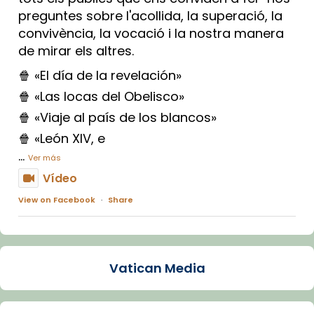
preguntes sobre l'acollida, la superació, la
convivència, la vocació i la nostra manera
de mirar els altres.
🍿 «El día de la revelación»
🍿 «Las locas del Obelisco»
🍿 «Viaje al país de los blancos»
🍿 «León XIV, e
...
Ver más
Vídeo
View on Facebook
·
Share
Arquebisbat de Barcelona
1 week ago
Vatican Media
La Carmina va patir depressió. Fa gairebé
dos mesos, a l'Estadi Lluís Companys, la
jove va fer arribar el seu testimoni al papa