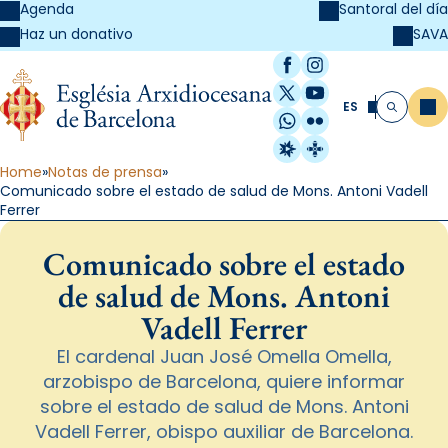
Agenda
Santoral del día
SAVA
Haz un donativo
Facebook
Instagram
X / Twitter
YouTube
ES
Me
Buscar
WhatsApp
Flickr
Radio Estel
Catalunya Cristi
Home
Notas de prensa
Comunicado sobre el estado de salud de Mons. Antoni Vadell
Ferrer
Comunicado sobre el estado
de salud de Mons. Antoni
Vadell Ferrer
El cardenal Juan José Omella Omella,
arzobispo de Barcelona, quiere informar
sobre el estado de salud de Mons. Antoni
Vadell Ferrer, obispo auxiliar de Barcelona.