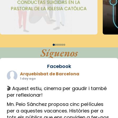
Síguenos
Facebook
Arquebisbat de Barcelona
1 day ago
🎬 Aquest estiu, cinema per gaudir i també
per reflexionar!
Mn. Peio Sánchez proposa cinc pel·lícules
per a aquestes vacances. Històries per a
tots els públics que ens conviden a fer-nos