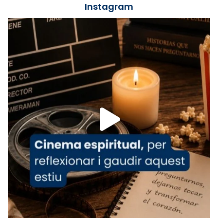
Instagram
Lleó XIV.
Recupera l'entrevista comp
Vatican
tican News 👇
News
www.vaticannews.va/es/iglesia/news/2026-
07/carmina-historia-depresion-papa-viaje-
espana-testimoni...
Foto
View on Facebook
·
Share
Arquebisbat de Barcelona
1 week ago
«Avui les santes Juliana i Semproniana ens
ajuden a alçar la mirada»
Mons. Sergi Gordo, bisbe de Tortosa, ha
presidit aquest 27 de juliol la missa de Les