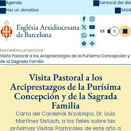
Agenda
Santoral del día
SAVA
Haz un donativo
Facebook
Instagram
X / Twitter
YouTube
ES
Me
Buscar
WhatsApp
Flickr
Radio Estel
Catalunya Cristi
Home
Documentos
Visita Pastoral a los Arciprestazgos de la Purísima Concepción y
de la Sagrada Familia
Visita Pastoral a los
Arciprestazgos de la Purísima
Concepción y de la Sagrada
Familia
Carta del Cardenal Arzobispo, Dr. Lluís
Martínez Sistach, a los fieles sobre las
próximas Visitas Pastorales de este año a