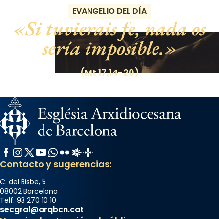
EVANGELIO DEL DÍA
Si tuvierais fe, nada os
sería imposible.
(Mt 17,14-20)
Facebook
Instagram
X / Twitter
YouTube
WhatsApp
Flickr
Radio Estel
Catalunya Cristiana
Contacto y sugerencias:
C. del Bisbe, 5
08002 Barcelona
Telf. 93 270 10 10
secgral@arqbcn.cat