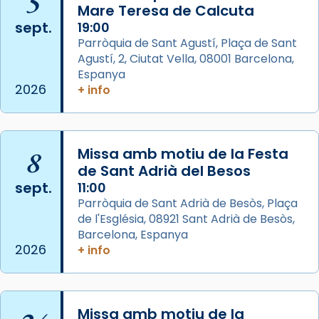
5
Mare Teresa de Calcuta
2 weeks ago
sept.
19:00
Aquest dilluns, 27 de juliol, ha tingut lloc la
Parròquia de Sant Agustí, Plaça de Sant
missa d’acció de gràcies en agraïment al
Agustí, 2, Ciutat Vella, 08001 Barcelona,
comitè organitzador de la visita apostòlica
Espanya
del Sant Pare Lleó XIV a Barcelona, i als
2026
+ info
col·laboradors, a la Catedral de Barcelona.
L’arquebisbe de Barcelona, el cardenal Joan
Josep Omella, ha presidit la missa i l’ha
8
Missa amb motiu de la Festa
concelebrat el bisbe auxiliar de Barcelona,
de Sant Adrià del Besos
Mons. David Abadías.
sept.
11:00
Parròquia de Sant Adrià de Besòs, Plaça
📸 Dr. G. Simón
de l'Església, 08921 Sant Adrià de Besòs,
Foto
Barcelona, Espanya
2026
+ info
View on Facebook
·
Share
Arquebisbat de Barcelona
2 weeks ago
Missa amb motiu de la