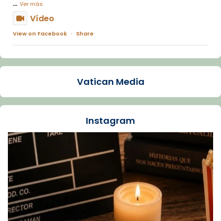
...
Ver más
Vídeo
View on Facebook
·
Share
Arquebisbat de Barcelona
1 week ago
Vatican Media
La Carmina va patir depressió. Fa gairebé
dos mesos, a l'Estadi Lluís Companys, la
jove va fer arribar el seu testimoni al papa
Instagram
Lleó XIV.
Recupera l'entrevista comp
Vatican
tican News 👇
News
www.vaticannews.va/es/iglesia/news/2026-
07/carmina-historia-depresion-papa-viaje-
espana-testimoni...
Foto