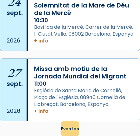
24
Memòria de les santes Juliana i
Solemnitat de la Mare de Déu
sept.
de la Mercè
Semproniana, verges i màrtirs.
10:30
Acompanyant la història de sant Cugat, a
Basílica de la Mercè, Carrer de la Mercè,
partir de l’Edat Mitjana sorgeix la tradició
1, Ciutat Vella, 08002 Barcelona, Espanya
que les santes Juliana (“relatiu a Júlia”) i
2026
+ info
Semproniana (“relatiu a Semprònia =
eterna”) són deixebles seves. I l’any 1667, el
frare Joan Gaspar Roig, afirma en una obra
27
Missa amb motiu de la
que les santes són filles de l’antiga Iluro.
Jornada Mundial del Migrant
Mataró en reivindicarà les relíq
sept.
11:00
...
Ver más
Església de Santa Maria de Cornellà,
Foto
Plaça de l'Església, 08940 Cornellà de
Llobregat, Barcelona, Espanya
View on Facebook
·
Share
2026
+ info
Eventos