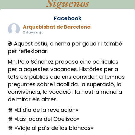
Síguenos
Facebook
Arquebisbat de Barcelona
2 days ago
🎬 Aquest estiu, cinema per gaudir i també
per reflexionar!
Mn. Peio Sánchez proposa cinc pel·lícules
per a aquestes vacances. Històries per a
tots els públics que ens conviden a fer-nos
preguntes sobre l'acollida, la superació, la
convivència, la vocació i la nostra manera
de mirar els altres.
🍿 «El día de la revelación»
🍿 «Las locas del Obelisco»
🍿 «Viaje al país de los blancos»