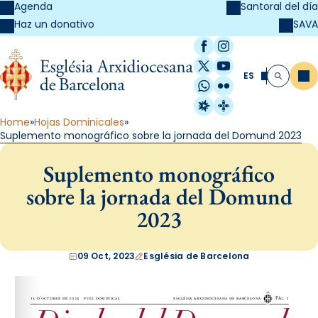
Agenda
Santoral del día
SAVA
Haz un donativo
Facebook
Instagram
X / Twitter
YouTube
ES
Me
Buscar
WhatsApp
Flickr
Radio Estel
Catalunya Cristi
Home
Hojas Dominicales
Suplemento monográfico sobre la jornada del Domund 2023
Suplemento monográfico
sobre la jornada del Domund
2023
09 Oct, 2023
Església de Barcelona