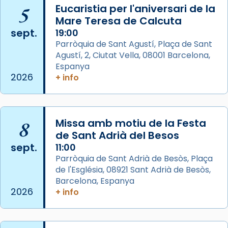
Arquebisbat de Barcelona
is at Catedral
5
Eucaristia per l'aniversari de la
de Barcelona.
Mare Teresa de Calcuta
2 weeks ago
sept.
19:00
Aquest dilluns, 27 de juliol, ha tingut lloc la
Parròquia de Sant Agustí, Plaça de Sant
missa d’acció de gràcies en agraïment al
Agustí, 2, Ciutat Vella, 08001 Barcelona,
comitè organitzador de la visita apostòlica
Espanya
del Sant Pare Lleó XIV a Barcelona, i als
2026
+ info
col·laboradors, a la Catedral de Barcelona.
L’arquebisbe de Barcelona, el cardenal Joan
Josep Omella, ha presidit la missa i l’ha
8
Missa amb motiu de la Festa
concelebrat el bisbe auxiliar de Barcelona,
de Sant Adrià del Besos
Mons. David Abadías.
sept.
11:00
Parròquia de Sant Adrià de Besòs, Plaça
📸 Dr. G. Simón
de l'Església, 08921 Sant Adrià de Besòs,
Foto
Barcelona, Espanya
2026
+ info
View on Facebook
·
Share
Arquebisbat de Barcelona