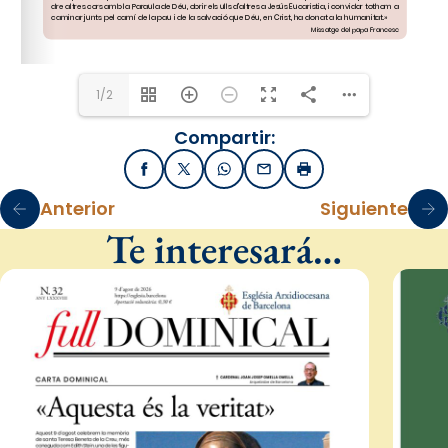
missionsbarcelona@arqbcn.cat
Tel. 93 270 10 14 - 
http://delegaciomissionsarqbarcelona.blogspot.com.es
/
1/2
Compartir:
Facebook
X / Twitter
WhatsApp
Email
Imprimir
Anterior
Siguiente
Te interesará…