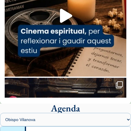
Foto
View on Facebook
·
Share
Arquebisbat de Barcelona
1 week ago
«Avui les santes Juliana i Semproniana ens
ajuden a alçar la mirada»
Mons. Sergi Gordo, bisbe de Tortosa, ha
presidit aquest 27 de juliol la missa de Les
Santes de Mataró.
🔗
tinyurl.com/cvu5jmbk
📸 J. Merino
Agenda
Foto
View on Facebook
·
Share