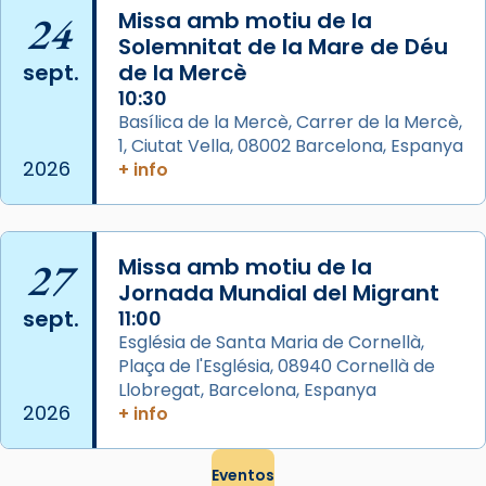
2 weeks ago
24
Missa amb motiu de la
Memòria de les santes Juliana i
Solemnitat de la Mare de Déu
sept.
de la Mercè
Semproniana, verges i màrtirs.
10:30
Acompanyant la història de sant Cugat, a
Basílica de la Mercè, Carrer de la Mercè,
partir de l’Edat Mitjana sorgeix la tradició
1, Ciutat Vella, 08002 Barcelona, Espanya
que les santes Juliana (“relatiu a Júlia”) i
2026
+ info
Semproniana (“relatiu a Semprònia =
eterna”) són deixebles seves. I l’any 1667, el
frare Joan Gaspar Roig, afirma en una obra
27
Missa amb motiu de la
que les santes són filles de l’antiga Iluro.
Jornada Mundial del Migrant
Mataró en reivindicarà les relíq
sept.
11:00
...
Ver más
Església de Santa Maria de Cornellà,
Foto
Plaça de l'Església, 08940 Cornellà de
Llobregat, Barcelona, Espanya
View on Facebook
·
Share
2026
+ info
Eventos