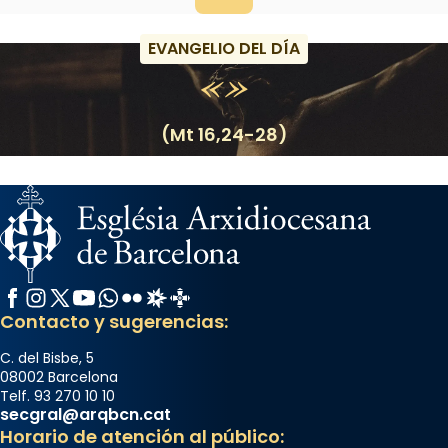
EVANGELIO DEL DÍA
(Mt 16,24-28)
Facebook
Instagram
X / Twitter
YouTube
WhatsApp
Flickr
Radio Estel
Catalunya Cristiana
Contacto y sugerencias:
C. del Bisbe, 5
08002 Barcelona
Telf. 93 270 10 10
secgral@arqbcn.cat
Horario de atención al público: