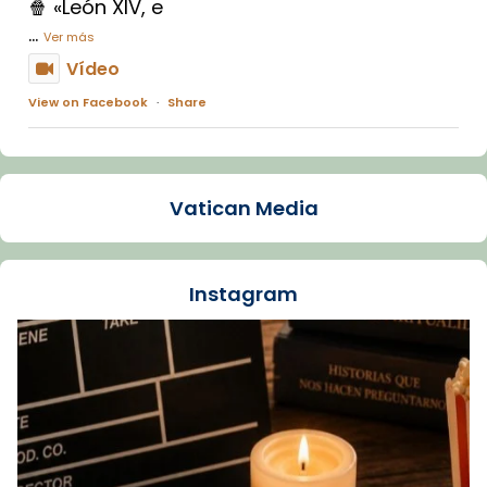
🍿 «León XIV, e
...
Ver más
Vídeo
View on Facebook
·
Share
Arquebisbat de Barcelona
1 week ago
Vatican Media
La Carmina va patir depressió. Fa gairebé
dos mesos, a l'Estadi Lluís Companys, la
jove va fer arribar el seu testimoni al papa
Instagram
Lleó XIV.
Recupera l'entrevista comp
Vatican
tican News 👇
News
www.vaticannews.va/es/iglesia/news/2026-
07/carmina-historia-depresion-papa-viaje-
espana-testimoni...