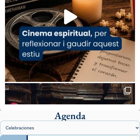
Foto
View on Facebook
·
Share
Arquebisbat de Barcelona
1 week ago
«Avui les santes Juliana i Semproniana ens
ajuden a alçar la mirada»
Mons. Sergi Gordo, bisbe de Tortosa, ha
presidit aquest 27 de juliol la missa de Les
Santes de Mataró.
🔗
tinyurl.com/cvu5jmbk
📸 J. Merino
Agenda
Foto
View on Facebook
·
Share