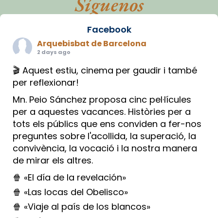
Síguenos
Facebook
Arquebisbat de Barcelona
2 days ago
🎬 Aquest estiu, cinema per gaudir i també
per reflexionar!
Mn. Peio Sánchez proposa cinc pel·lícules
per a aquestes vacances. Històries per a
tots els públics que ens conviden a fer-nos
preguntes sobre l'acollida, la superació, la
convivència, la vocació i la nostra manera
de mirar els altres.
🍿 «El día de la revelación»
🍿 «Las locas del Obelisco»
🍿 «Viaje al país de los blancos»