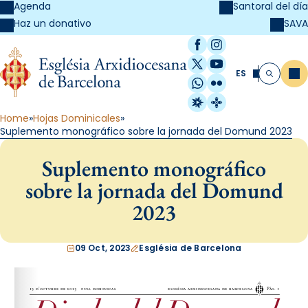
Agenda
Santoral del día
SAVA
Haz un donativo
Facebook
Instagram
X / Twitter
YouTube
ES
Me
Buscar
WhatsApp
Flickr
Radio Estel
Catalunya Cristi
Home
Hojas Dominicales
Suplemento monográfico sobre la jornada del Domund 2023
Suplemento monográfico
sobre la jornada del Domund
2023
09 Oct, 2023
Església de Barcelona