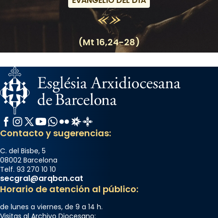
EVANGELIO DEL DÍA
(Mt 16,24-28)
Facebook
Instagram
X / Twitter
YouTube
WhatsApp
Flickr
Radio Estel
Catalunya Cristiana
Contacto y sugerencias:
C. del Bisbe, 5
08002 Barcelona
Telf. 93 270 10 10
secgral@arqbcn.cat
Horario de atención al público:
de lunes a viernes, de 9 a 14 h.
Visitas al Archivo Diocesano: