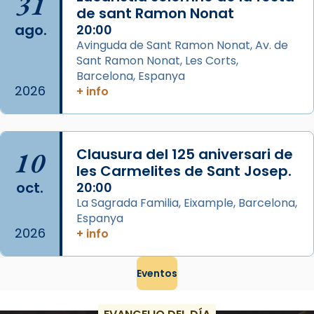
31
2 weeks ago
de sant Ramon Nonat
ago.
Memòria de les santes Juliana i
20:00
Avinguda de Sant Ramon Nonat, Av. de
Semproniana, verges i màrtirs.
Sant Ramon Nonat, Les Corts,
Acompanyant la història de sant Cugat, a
Barcelona, Espanya
partir de l’Edat Mitjana sorgeix la tradició
2026
+ info
que les santes Juliana (“relatiu a Júlia”) i
Semproniana (“relatiu a Semprònia =
eterna”) són deixebles seves. I l’any 1667, el
10
Clausura del 125 aniversari de
frare Joan Gaspar Roig, afirma en una obra
les Carmelites de Sant Josep.
que les santes són filles de l’antiga Iluro.
oct.
20:00
Mataró en reivindicarà les relíq
La Sagrada Familia, Eixample, Barcelona,
...
Ver más
Espanya
2026
Foto
+ info
View on Facebook
·
Share
Eventos