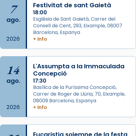
Arquebisbat de Barcelona
is at Catedral
7
Festivitat de sant Gaietà
de Barcelona.
2 weeks ago
18:00
ago.
Església de Sant Gaietà, Carrer del
Aquest dilluns, 27 de juliol, ha tingut lloc la
Consell de Cent, 293, Eixample, 08007
missa d’acció de gràcies en agraïment al
Barcelona, Espanya
comitè organitzador de la visita apostòlica
2026
+ info
del Sant Pare Lleó XIV a Barcelona, i als
col·laboradors, a la Catedral de Barcelona.
L’arquebisbe de Barcelona, el cardenal Joan
14
L'Assumpta a la Immaculada
Josep Omella, ha presidit la missa i l’ha
Concepció
concelebrat el bisbe auxiliar de Barcelona,
ago.
17:30
Mons. David Abadías.
Basílica de la Puríssima Concepció,
Carrer de Roger de Llúria, 70, Eixample,
📸 Dr. G. Simón
08009 Barcelona, Espanya
Foto
2026
+ info
View on Facebook
·
Share
Arquebisbat de Barcelona
Eucaristia solemne de la festa