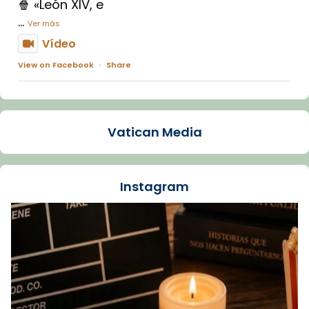
🍿 «León XIV, e
...
Ver más
Vídeo
View on Facebook
·
Share
Arquebisbat de Barcelona
1 week ago
Vatican Media
La Carmina va patir depressió. Fa gairebé
dos mesos, a l'Estadi Lluís Companys, la
jove va fer arribar el seu testimoni al papa
Instagram
Lleó XIV.
Recupera l'entrevista comp
Vatican
tican News 👇
News
www.vaticannews.va/es/iglesia/news/2026-
07/carmina-historia-depresion-papa-viaje-
espana-testimoni...