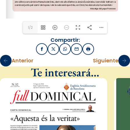
missionsbarcelona@arqbcn.cat
Tel. 93 270 10 14 - 
http://delegaciomissionsarqbarcelona.blogspot.com.es
/
1/2
Compartir:
Facebook
X / Twitter
WhatsApp
Email
Imprimir
Anterior
Siguiente
Te interesará…