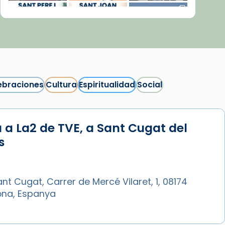
ebraciones
Cultura
Espiritualidad
Social
 a La2 de TVE, a Sant Cugat del
Síguenos en Instagram
s
Cargar más...
nt Cugat, Carrer de Mercé Vilaret, 1, 08174
ona, Espanya