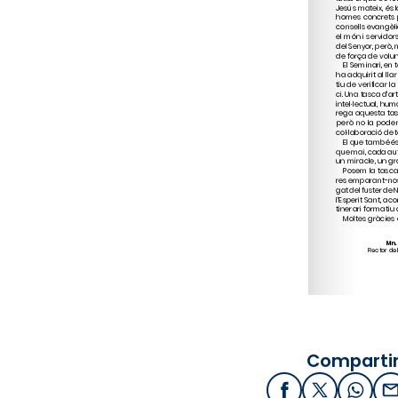
Compartir
Facebook
X / Twitter
What
E