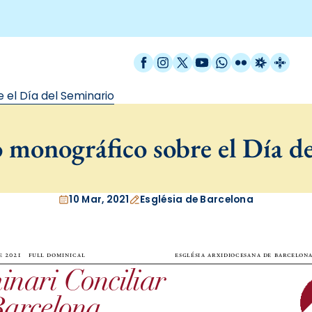
Facebook
Instagram
X / Twitter
YouTube
WhatsApp
Flickr
Radio Est
Catal
el Día del Seminario
monográfico sobre el Día d
10 Mar, 2021
Església de Barcelona