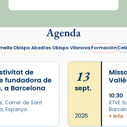
Agenda
mella
Obispo Abadías
Obispo Vilanova
Formación
Cel
tivitat de
13
Missa
e fundadora de
Vallè
, a Barcelona
sept.
10:30
s, Carrer de Sant
RTVE Sa
na, Espanya
Barcel
/2026-
2026
+ info