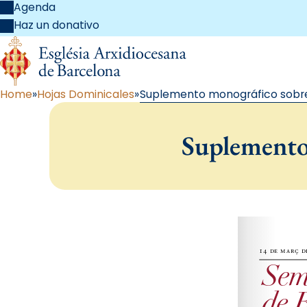
Agenda
Haz un donativo
Home
Hojas Dominicales
Suplemento monográfico sobre 
Suplemento 