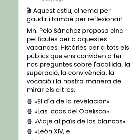
🎬 Aquest estiu, cinema per
gaudir i també per reflexionar!
Mn. Peio Sánchez proposa cinc
pel·lícules per a aquestes
vacances. Històries per a tots els
públics que ens conviden a fer-
nos preguntes sobre l'acollida, la
superació, la convivència, la
vocació i la nostra manera de
mirar els altres.
🍿 «El día de la revelación»
🍿 «Las locas del Obelisco»
🍿 «Viaje al país de los blancos»
🍿 «León XIV, e
...