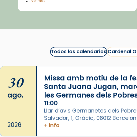
Ver más
Vídeo
View on Facebook
·
Share
Arquebisbat de Barcelona
1 week ago
Todos los calendarios
Cardenal O
La Carmina va patir depressió.
Fa gairebé dos mesos, a l'Estadi
Lluís Companys, la jove va fer
30
Missa amb motiu de la fes
arribar el seu testimoni al papa
Santa Juana Jugan, mar
Lleó XIV.
ago.
les Germanes dels Pobres
Recupera l'entrevista
11:00
comp
tican News 👇
Vatican News
Llar d’avis Germanetes dels Pobre
Salvador, 1, Gràcia, 08012 Barcelo
www.vaticannews.va/es/iglesia/news
2026
+ info
07/carmina-historia-depresion-
papa-viaje-espana-testimoni...