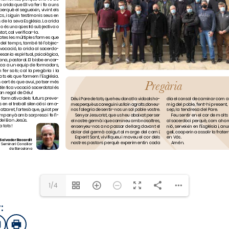
pastoralvocacional@seminaribarcelona.cat
1/4
:
sApp
mail
Imprimir