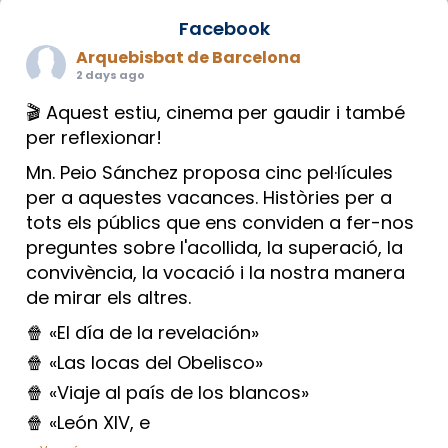
Facebook
Arquebisbat de Barcelona
2 days ago
🎬 Aquest estiu, cinema per gaudir i també
per reflexionar!
Mn. Peio Sánchez proposa cinc pel·lícules
per a aquestes vacances. Històries per a
tots els públics que ens conviden a fer-nos
preguntes sobre l'acollida, la superació, la
convivència, la vocació i la nostra manera
de mirar els altres.
🍿 «El día de la revelación»
🍿 «Las locas del Obelisco»
🍿 «Viaje al país de los blancos»
🍿 «León XIV, e
...