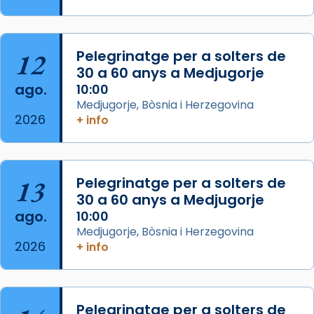
Memòria de les santes Juliana i
Semproniana, verges i màrtirs.
Acompanyant la història de sant Cugat, a
12
Pelegrinatge per a solters de
partir de l’Edat Mitjana sorgeix la tradició
30 a 60 anys a Medjugorje
que les santes Juliana (“relatiu a Júlia”) i
ago.
10:00
Semproniana (“relatiu a Semprònia =
Medjugorje, Bòsnia i Herzegovina
eterna”) són deixebles seves. I l’any 1667, el
2026
+ info
frare Joan Gaspar Roig, afirma en una obra
que les santes són filles de l’antiga Iluro.
Mataró en reivindicarà les relíq
13
Pelegrinatge per a solters de
...
Ver más
30 a 60 anys a Medjugorje
Foto
ago.
10:00
Medjugorje, Bòsnia i Herzegovina
View on Facebook
·
Share
2026
+ info
Pelegrinatge per a solters de