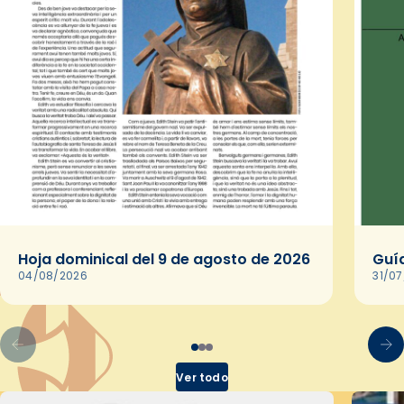
Hoja dominical del 9 de agosto de 2026
Guía
04/08/2026
31/0
Ver todo