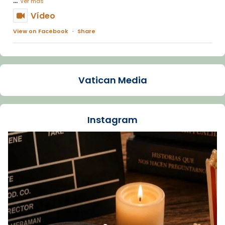
Ver más
Vídeo
View on Facebook
·
Share
Arquebisbat de Barcelona
1 week ago
Vatican Media
La Carmina va patir depressió. Fa gairebé
dos mesos, a l'Estadi Lluís Companys, la
jove va fer arribar el seu testimoni al papa
Instagram
Lleó XIV.
Recupera l'entrevista comp
Vatican
tican News 👇
News
www.vaticannews.va/es/iglesia/news/2026-
07/carmina-historia-depresion-papa-viaje-
espana-testimoni...
Foto