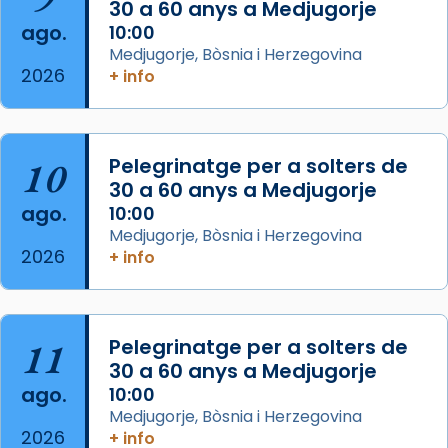
30 a 60 anys a Medjugorje
2 weeks ago
ago.
10:00
Aquest dilluns, 27 de juliol, ha tingut lloc la
Medjugorje, Bòsnia i Herzegovina
missa d’acció de gràcies en agraïment al
2026
+ info
comitè organitzador de la visita apostòlica
del Sant Pare Lleó XIV a Barcelona, i als
col·laboradors, a la Catedral de Barcelona.
10
Pelegrinatge per a solters de
L’arquebisbe de Barcelona, el cardenal Joan
30 a 60 anys a Medjugorje
Josep Omella, ha presidit la missa i l’ha
ago.
10:00
concelebrat el bisbe auxiliar de Barcelona,
Medjugorje, Bòsnia i Herzegovina
Mons. David Abadías.
2026
+ info
📸 Dr. G. Simón
Foto
11
Pelegrinatge per a solters de
View on Facebook
·
Share
30 a 60 anys a Medjugorje
ago.
10:00
Arquebisbat de Barcelona
Medjugorje, Bòsnia i Herzegovina
2 weeks ago
2026
+ info