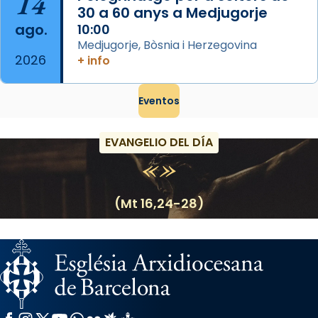
14
30 a 60 anys a Medjugorje
ago.
10:00
Medjugorje, Bòsnia i Herzegovina
2026
+ info
Eventos
EVANGELIO DEL DÍA
(Mt 16,24-28)
Facebook
Instagram
X / Twitter
YouTube
WhatsApp
Flickr
Radio Estel
Catalunya Cristiana