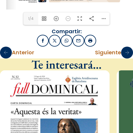
pastoralvocacional@seminaribarcelona.cat
1/4
Compartir:
Facebook
X / Twitter
WhatsApp
Email
Imprimir
Anterior
Siguiente
Te interesará…