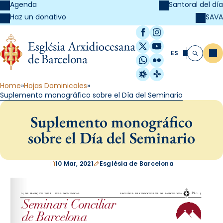
Agenda
Santoral del día
SAVA
Haz un donativo
Facebook
Instagram
X / Twitter
YouTube
ES
Me
Buscar
WhatsApp
Flickr
Radio Estel
Catalunya Cristi
Home
Hojas Dominicales
Suplemento monográfico sobre el Día del Seminario
Suplemento monográfico
sobre el Día del Seminario
10 Mar, 2021
Església de Barcelona