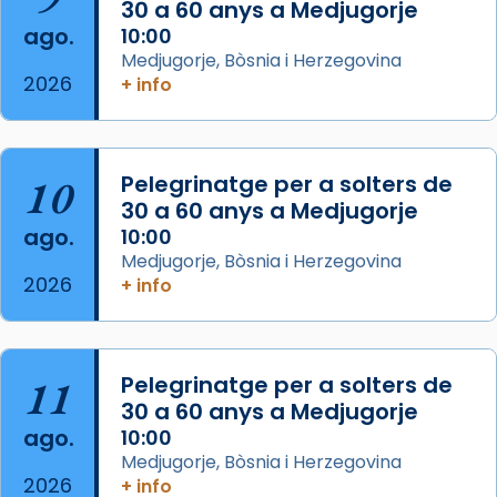
30 a 60 anys a Medjugorje
2 weeks ago
ago.
10:00
Aquest dilluns, 27 de juliol, ha tingut lloc la
Medjugorje, Bòsnia i Herzegovina
missa d’acció de gràcies en agraïment al
2026
+ info
comitè organitzador de la visita apostòlica
del Sant Pare Lleó XIV a Barcelona, i als
col·laboradors, a la Catedral de Barcelona.
10
Pelegrinatge per a solters de
L’arquebisbe de Barcelona, el cardenal Joan
30 a 60 anys a Medjugorje
Josep Omella, ha presidit la missa i l’ha
ago.
10:00
concelebrat el bisbe auxiliar de Barcelona,
Medjugorje, Bòsnia i Herzegovina
Mons. David Abadías.
2026
+ info
📸 Dr. G. Simón
Foto
11
Pelegrinatge per a solters de
View on Facebook
·
Share
30 a 60 anys a Medjugorje
ago.
10:00
Arquebisbat de Barcelona
Medjugorje, Bòsnia i Herzegovina
2 weeks ago
2026
+ info