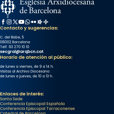
Facebook
Instagram
X / Twitter
YouTube
WhatsApp
Flickr
Radio Estel
Catalunya Cristiana
Contacto y sugerencias:
C. del Bisbe, 5
08002 Barcelona
Telf. 93 270 10 10
secgral@arqbcn.cat
Horario de atención al público:
de lunes a viernes, de 9 a 14 h.
Visitas al Archivo Diocesano:
de lunes a jueves, de 10 a 13 h.
Enlaces de interés:
Santa Sede
Conferencia Episcopal Española
Conferencia Episcopal Tarraconense
Catedral de Barcelona