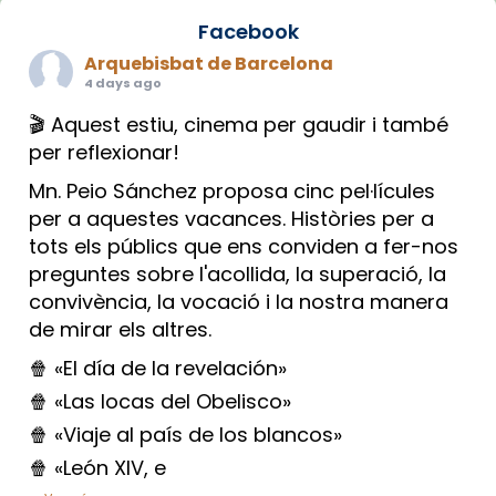
Facebook
Arquebisbat de Barcelona
4 days ago
🎬 Aquest estiu, cinema per gaudir i també
per reflexionar!
Mn. Peio Sánchez proposa cinc pel·lícules
per a aquestes vacances. Històries per a
tots els públics que ens conviden a fer-nos
preguntes sobre l'acollida, la superació, la
convivència, la vocació i la nostra manera
de mirar els altres.
🍿 «El día de la revelación»
🍿 «Las locas del Obelisco»
🍿 «Viaje al país de los blancos»
🍿 «León XIV, e
...