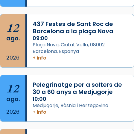
Memòria de les santes Juliana i
Semproniana, verges i màrtirs.
Acompanyant la història de sant Cugat, a
12
437 Festes de Sant Roc de
partir de l’Edat Mitjana sorgeix la tradició
Barcelona a la plaça Nova
que les santes Juliana (“relatiu a Júlia”) i
ago.
09:00
Semproniana (“relatiu a Semprònia =
Plaça Nova, Ciutat Vella, 08002
eterna”) són deixebles seves. I l’any 1667, el
Barcelona, Espanya
2026
frare Joan Gaspar Roig, afirma en una obra
+ info
que les santes són filles de l’antiga Iluro.
Mataró en reivindicarà les relíq
...
Ver más
12
Pelegrinatge per a solters de
Foto
30 a 60 anys a Medjugorje
ago.
10:00
View on Facebook
·
Share
Medjugorje, Bòsnia i Herzegovina
2026
+ info