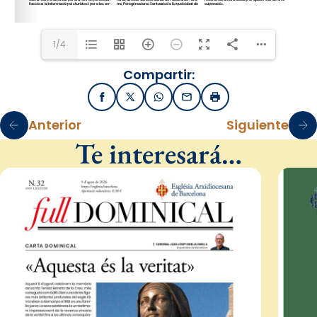
1/4
Compartir:
Facebook
X / Twitter
WhatsApp
Email
Imprimir
Anterior
Siguiente
Te interesará…