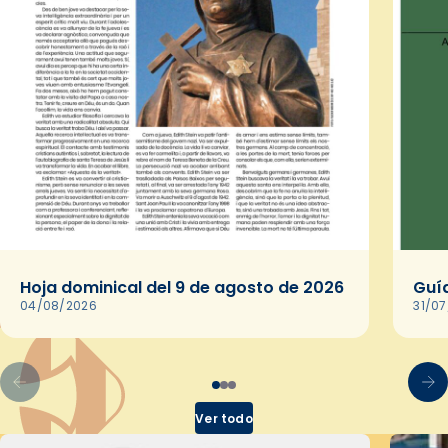
Hoja dominical del 9 de agosto de 2026
Guía
04/08/2026
31/0
Ver todo