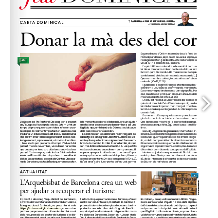
www.somcristians.cat
sor del col·lectiu (
).