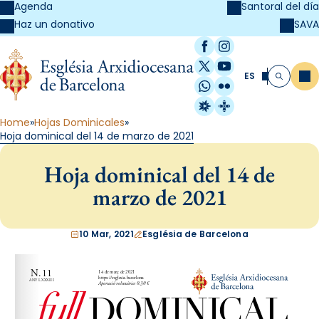
Agenda
Santoral del día
SAVA
Haz un donativo
Facebook
Instagram
X / Twitter
YouTube
ES
Me
Buscar
WhatsApp
Flickr
Radio Estel
Catalunya Cristi
Home
Hojas Dominicales
Hoja dominical del 14 de marzo de 2021
Hoja dominical del 14 de
marzo de 2021
10 Mar, 2021
Església de Barcelona