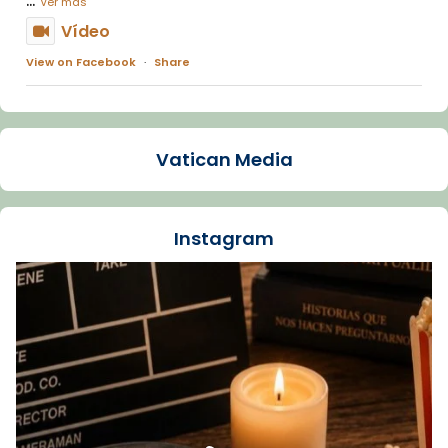
Ver más
Vídeo
View on Facebook
·
Share
Arquebisbat de Barcelona
1 week ago
Vatican Media
La Carmina va patir depressió. Fa gairebé
dos mesos, a l'Estadi Lluís Companys, la
jove va fer arribar el seu testimoni al papa
Instagram
Lleó XIV.
Recupera l'entrevista comp
Vatican
tican News 👇
News
www.vaticannews.va/es/iglesia/news/2026-
07/carmina-historia-depresion-papa-viaje-
espana-testimoni...
Foto