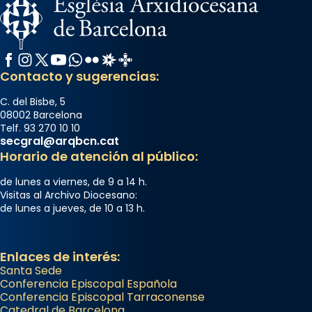
Facebook
Instagram
X / Twitter
YouTube
WhatsApp
Flickr
Radio Estel
Catalunya Cristiana
Contacto y sugerencias:
C. del Bisbe, 5
08002 Barcelona
Telf. 93 270 10 10
secgral@arqbcn.cat
Horario de atención al público:
de lunes a viernes, de 9 a 14 h.
Visitas al Archivo Diocesano:
de lunes a jueves, de 10 a 13 h.
Enlaces de interés:
Santa Sede
Conferencia Episcopal Española
Conferencia Episcopal Tarraconense
Catedral de Barcelona