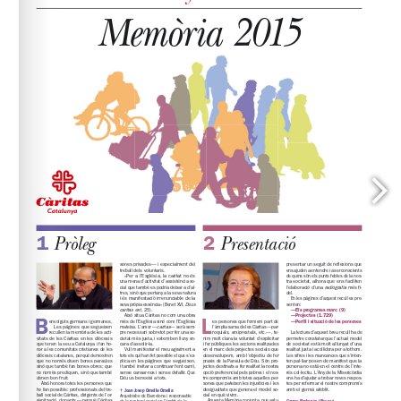
o@caritasdiocesanaterrassa.ca
ocaritas@caritasbcn.or