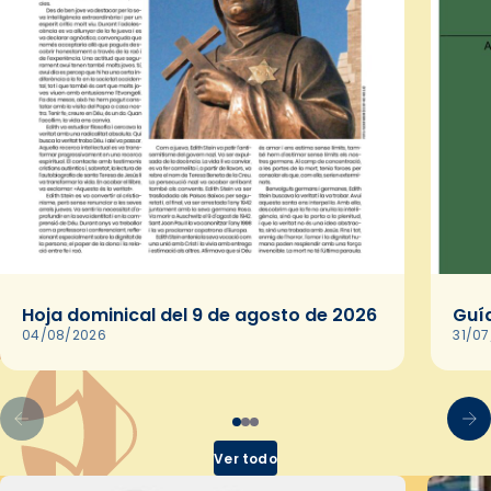
Hoja dominical del 9 de agosto de 2026
Guía
04/08/2026
31/0
Ver todo