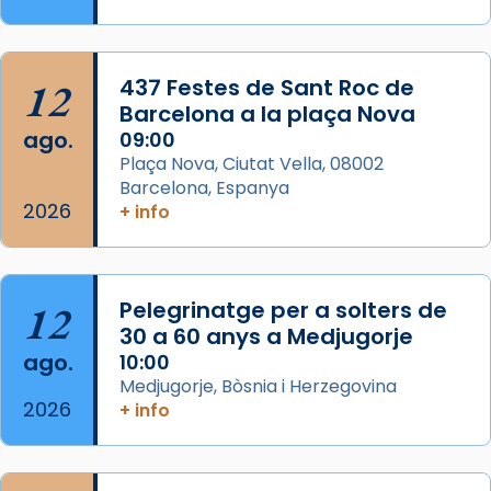
Memòria de les santes Juliana i
Semproniana, verges i màrtirs.
Acompanyant la història de sant Cugat, a
12
437 Festes de Sant Roc de
partir de l’Edat Mitjana sorgeix la tradició
Barcelona a la plaça Nova
que les santes Juliana (“relatiu a Júlia”) i
ago.
09:00
Semproniana (“relatiu a Semprònia =
Plaça Nova, Ciutat Vella, 08002
eterna”) són deixebles seves. I l’any 1667, el
Barcelona, Espanya
2026
frare Joan Gaspar Roig, afirma en una obra
+ info
que les santes són filles de l’antiga Iluro.
Mataró en reivindicarà les relíq
...
Ver más
12
Pelegrinatge per a solters de
Foto
30 a 60 anys a Medjugorje
ago.
10:00
View on Facebook
·
Share
Medjugorje, Bòsnia i Herzegovina
2026
+ info