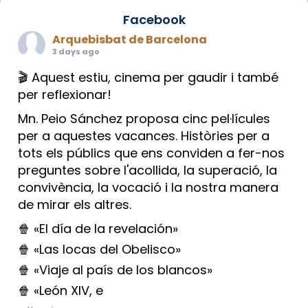
Facebook
Arquebisbat de Barcelona
3 days ago
🎬 Aquest estiu, cinema per gaudir i també
per reflexionar!
Mn. Peio Sánchez proposa cinc pel·lícules
per a aquestes vacances. Històries per a
tots els públics que ens conviden a fer-nos
preguntes sobre l'acollida, la superació, la
convivència, la vocació i la nostra manera
de mirar els altres.
🍿 «El día de la revelación»
🍿 «Las locas del Obelisco»
🍿 «Viaje al país de los blancos»
🍿 «León XIV, e
...