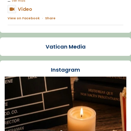
Ver más
Vídeo
View on Facebook
·
Share
Arquebisbat de Barcelona
1 week ago
Vatican Media
La Carmina va patir depressió. Fa gairebé
dos mesos, a l'Estadi Lluís Companys, la
jove va fer arribar el seu testimoni al papa
Instagram
Lleó XIV.
Recupera l'entrevista comp
Vatican
tican News 👇
News
www.vaticannews.va/es/iglesia/news/2026-
07/carmina-historia-depresion-papa-viaje-
espana-testimoni...
Foto