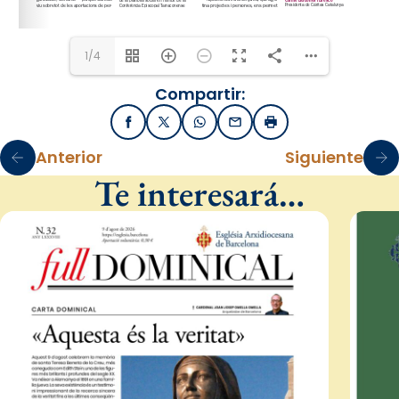
1/4
Compartir:
Facebook
X / Twitter
WhatsApp
Email
Imprimir
Anterior
Siguiente
Te interesará…