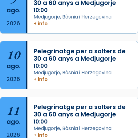
30 a 60 anys a Medjugorje
2 weeks ago
ago.
10:00
Aquest dilluns, 27 de juliol, ha tingut lloc la
Medjugorje, Bòsnia i Herzegovina
missa d’acció de gràcies en agraïment al
2026
+ info
comitè organitzador de la visita apostòlica
del Sant Pare Lleó XIV a Barcelona, i als
col·laboradors, a la Catedral de Barcelona.
10
Pelegrinatge per a solters de
L’arquebisbe de Barcelona, el cardenal Joan
30 a 60 anys a Medjugorje
Josep Omella, ha presidit la missa i l’ha
ago.
10:00
concelebrat el bisbe auxiliar de Barcelona,
Medjugorje, Bòsnia i Herzegovina
Mons. David Abadías.
2026
+ info
📸 Dr. G. Simón
Foto
11
Pelegrinatge per a solters de
View on Facebook
·
Share
30 a 60 anys a Medjugorje
ago.
10:00
Arquebisbat de Barcelona
Medjugorje, Bòsnia i Herzegovina
2 weeks ago
2026
+ info