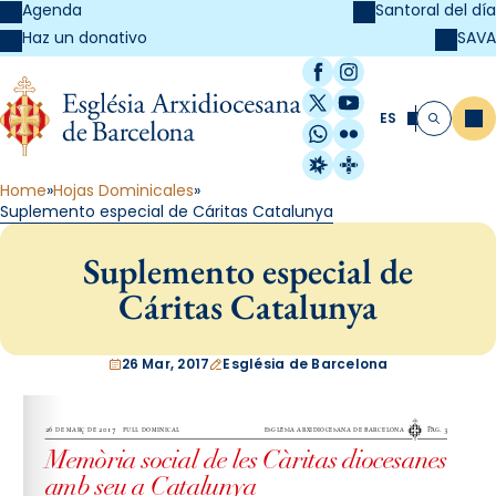
Agenda
Santoral del día
SAVA
Haz un donativo
Facebook
Instagram
X / Twitter
YouTube
ES
Me
Buscar
WhatsApp
Flickr
Radio Estel
Catalunya Cristi
Home
Hojas Dominicales
Suplemento especial de Cáritas Catalunya
Suplemento especial de
Cáritas Catalunya
26 Mar, 2017
Església de Barcelona