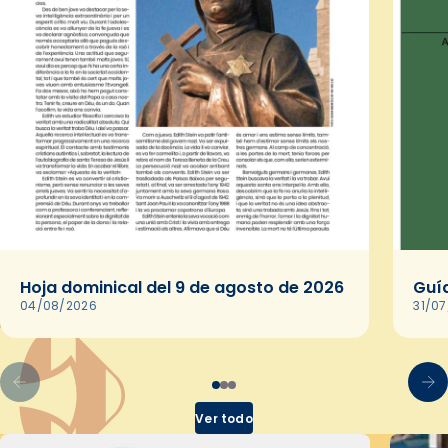
Hoja dominical del 9 de agosto de 2026
Guía
04/08/2026
31/0
Ver todo