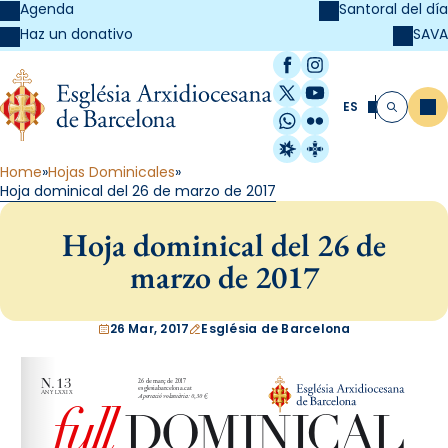
Agenda
Santoral del día
SAVA
Haz un donativo
Facebook
Instagram
X / Twitter
YouTube
ES
Me
Buscar
WhatsApp
Flickr
Radio Estel
Catalunya Cristi
Home
Hojas Dominicales
Hoja dominical del 26 de marzo de 2017
Hoja dominical del 26 de
marzo de 2017
26 Mar, 2017
Església de Barcelona