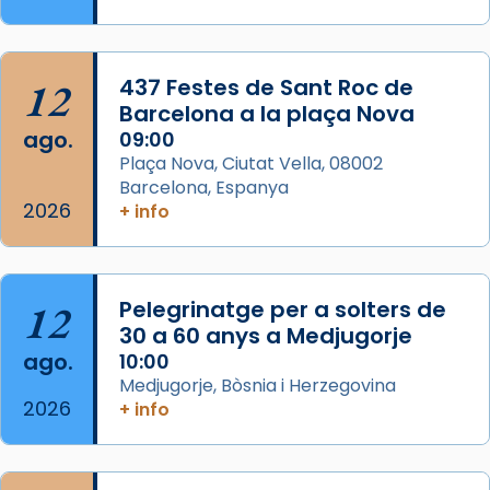
Memòria de les santes Juliana i
Semproniana, verges i màrtirs.
Acompanyant la història de sant Cugat, a
12
437 Festes de Sant Roc de
partir de l’Edat Mitjana sorgeix la tradició
Barcelona a la plaça Nova
que les santes Juliana (“relatiu a Júlia”) i
ago.
09:00
Semproniana (“relatiu a Semprònia =
Plaça Nova, Ciutat Vella, 08002
eterna”) són deixebles seves. I l’any 1667, el
Barcelona, Espanya
2026
frare Joan Gaspar Roig, afirma en una obra
+ info
que les santes són filles de l’antiga Iluro.
Mataró en reivindicarà les relíq
...
Ver más
12
Pelegrinatge per a solters de
Foto
30 a 60 anys a Medjugorje
ago.
10:00
View on Facebook
·
Share
Medjugorje, Bòsnia i Herzegovina
2026
+ info