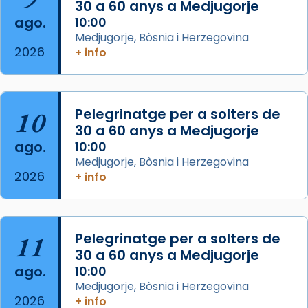
30 a 60 anys a Medjugorje
2 weeks ago
ago.
10:00
Aquest dilluns, 27 de juliol, ha tingut lloc la
Medjugorje, Bòsnia i Herzegovina
missa d’acció de gràcies en agraïment al
2026
+ info
comitè organitzador de la visita apostòlica
del Sant Pare Lleó XIV a Barcelona, i als
col·laboradors, a la Catedral de Barcelona.
10
Pelegrinatge per a solters de
L’arquebisbe de Barcelona, el cardenal Joan
30 a 60 anys a Medjugorje
Josep Omella, ha presidit la missa i l’ha
ago.
10:00
concelebrat el bisbe auxiliar de Barcelona,
Medjugorje, Bòsnia i Herzegovina
Mons. David Abadías.
2026
+ info
📸 Dr. G. Simón
Foto
11
Pelegrinatge per a solters de
View on Facebook
·
Share
30 a 60 anys a Medjugorje
ago.
10:00
Arquebisbat de Barcelona
Medjugorje, Bòsnia i Herzegovina
2 weeks ago
2026
+ info