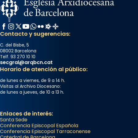
Facebook
Instagram
X / Twitter
YouTube
WhatsApp
Flickr
Radio Estel
Catalunya Cristiana
Contacto y sugerencias:
C. del Bisbe, 5
08002 Barcelona
Telf. 93 270 10 10
secgral@arqbcn.cat
Horario de atención al público:
de lunes a viernes, de 9 a 14 h.
Visitas al Archivo Diocesano:
de lunes a jueves, de 10 a 13 h.
Enlaces de interés:
Santa Sede
Conferencia Episcopal Española
Conferencia Episcopal Tarraconense
Catedral de Barcelona