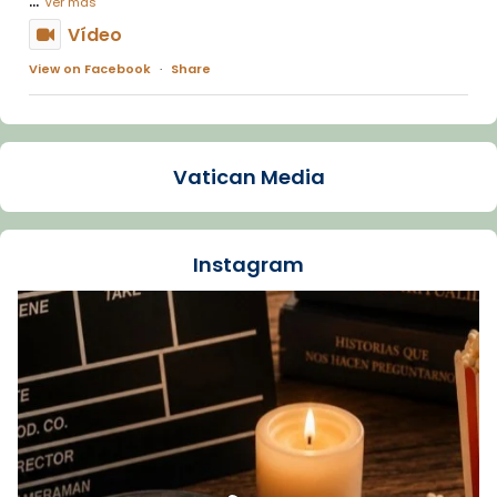
Ver más
Vídeo
View on Facebook
·
Share
Arquebisbat de Barcelona
1 week ago
Vatican Media
La Carmina va patir depressió. Fa gairebé
dos mesos, a l'Estadi Lluís Companys, la
jove va fer arribar el seu testimoni al papa
Instagram
Lleó XIV.
Recupera l'entrevista comp
Vatican
tican News 👇
News
www.vaticannews.va/es/iglesia/news/2026-
07/carmina-historia-depresion-papa-viaje-
espana-testimoni...
Foto