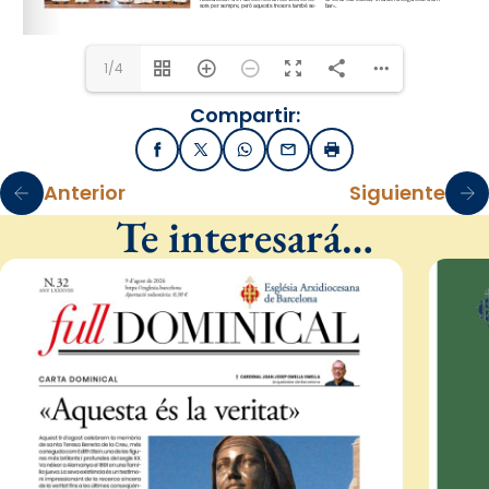
1/4
Compartir:
Facebook
X / Twitter
WhatsApp
Email
Imprimir
Anterior
Siguiente
Te interesará…