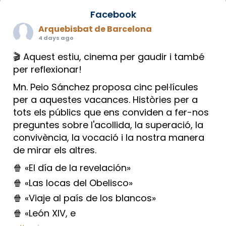
Facebook
Arquebisbat de Barcelona
4 days ago
🎬 Aquest estiu, cinema per gaudir i també
per reflexionar!
Mn. Peio Sánchez proposa cinc pel·lícules
per a aquestes vacances. Històries per a
tots els públics que ens conviden a fer-nos
preguntes sobre l'acollida, la superació, la
convivència, la vocació i la nostra manera
de mirar els altres.
🍿 «El día de la revelación»
🍿 «Las locas del Obelisco»
🍿 «Viaje al país de los blancos»
🍿 «León XIV, e
...