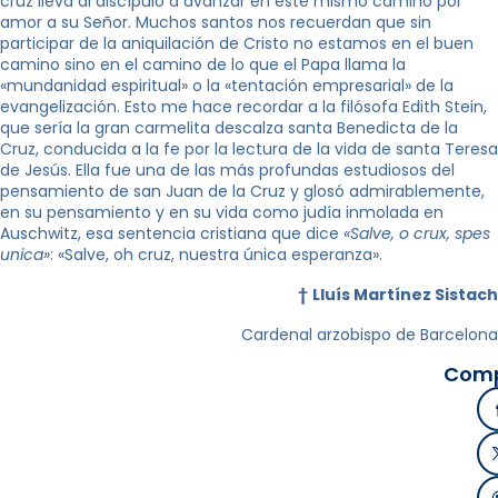
cruz lleva al discípulo a avanzar en este mismo camino por
amor a su Señor. Muchos santos nos recuerdan que sin
participar de la aniquilación de Cristo no estamos en el buen
camino sino en el camino de lo que el Papa llama la
«mundanidad espiritual» o la «tentación empresarial» de la
evangelización. Esto me hace recordar a la filósofa Edith Stein,
que sería la gran carmelita descalza santa Benedicta de la
Cruz, conducida a la fe por la lectura de la vida de santa Teresa
de Jesús. Ella fue una de las más profundas estudiosos del
pensamiento de san Juan de la Cruz y glosó admirablemente,
en su pensamiento y en su vida como judía inmolada en
Auschwitz, esa sentencia cristiana que dice
«Salve, o crux, spes
unica»
: «Salve, oh cruz, nuestra única esperanza».
†
Lluís Martínez Sistach
Cardenal arzobispo de Barcelona
Comp