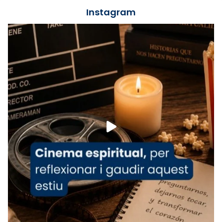
jove va fer arribar el seu testimoni al papa
Instagram
Lleó XIV.
Recupera l'entrevista comp
Vatican
tican News 👇
News
www.vaticannews.va/es/iglesia/news/2026-
07/carmina-historia-depresion-papa-viaje-
espana-testimoni...
Foto
View on Facebook
·
Share
Arquebisbat de Barcelona
2 weeks ago
«Avui les santes Juliana i Semproniana ens
ajuden a alçar la mirada»
Mons. Sergi Gordo, bisbe de Tortosa, ha
presidit aquest 27 de juliol la missa de Les