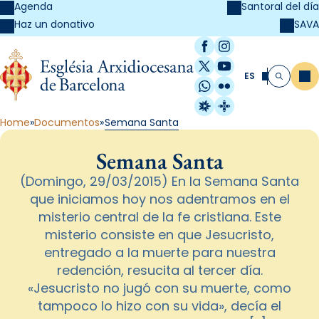
Agenda
Santoral del día
SAVA
Haz un donativo
Facebook
Instagram
X / Twitter
YouTube
ES
Me
Buscar
WhatsApp
Flickr
Radio Estel
Catalunya Cristi
Home
Documentos
Semana Santa
Semana Santa
(Domingo, 29/03/2015) En la Semana Santa
que iniciamos hoy nos adentramos en el
misterio central de la fe cristiana. Este
misterio consiste en que Jesucristo,
entregado a la muerte para nuestra
redención, resucita al tercer día.
«Jesucristo no jugó con su muerte, como
tampoco lo hizo con su vida», decía el