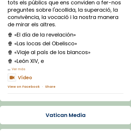
tots els públics que ens conviden a fer-nos
preguntes sobre l'acollida, la superació, la
convivència, la vocació i la nostra manera
de mirar els altres.
🍿 «El día de la revelación»
🍿 «Las locas del Obelisco»
🍿 «Viaje al país de los blancos»
🍿 «León XIV, e
...
Ver más
Vídeo
View on Facebook
·
Share
Arquebisbat de Barcelona
1 week ago
Vatican Media
La Carmina va patir depressió. Fa gairebé
dos mesos, a l'Estadi Lluís Companys, la