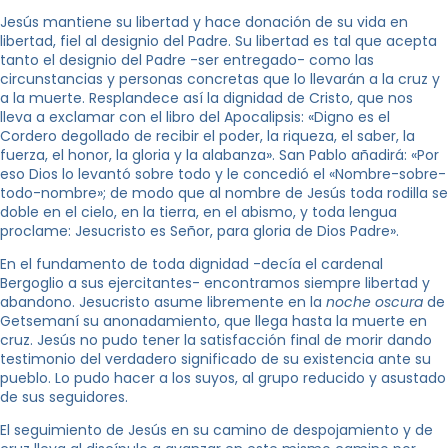
Jesús mantiene su libertad y hace donación de su vida en
libertad, fiel al designio del Padre. Su libertad es tal que acepta
tanto el designio del Padre -ser entregado- como las
circunstancias y personas concretas que lo llevarán a la cruz y
a la muerte. Resplandece así la dignidad de Cristo, que nos
lleva a exclamar con el libro del Apocalipsis: «Digno es el
Cordero degollado de recibir el poder, la riqueza, el saber, la
fuerza, el honor, la gloria y la alabanza». San Pablo añadirá: «Por
eso Dios lo levantó sobre todo y le concedió el «Nombre-sobre-
todo-nombre»; de modo que al nombre de Jesús toda rodilla se
doble en el cielo, en la tierra, en el abismo, y toda lengua
proclame: Jesucristo es Señor, para gloria de Dios Padre».
En el fundamento de toda dignidad -decía el cardenal
Bergoglio a sus ejercitantes- encontramos siempre libertad y
abandono. Jesucristo asume libremente en la
noche oscura
de
Getsemaní su anonadamiento, que llega hasta la muerte en
cruz. Jesús no pudo tener la satisfacción final de morir dando
testimonio del verdadero significado de su existencia ante su
pueblo. Lo pudo hacer a los suyos, al grupo reducido y asustado
de sus seguidores.
El seguimiento de Jesús en su camino de despojamiento y de