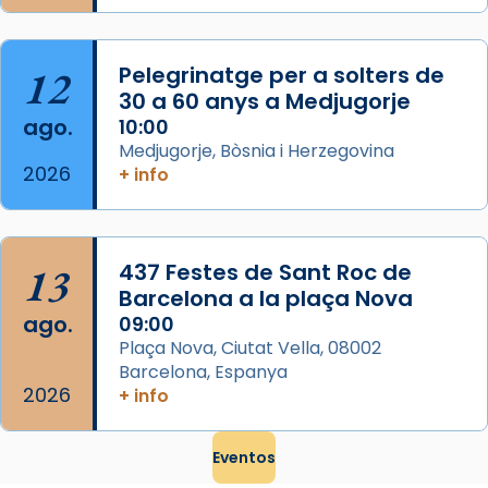
que les santes són filles de l’antiga Iluro.
Mataró en reivindicarà les relíq
...
Ver más
12
Pelegrinatge per a solters de
Foto
30 a 60 anys a Medjugorje
ago.
10:00
View on Facebook
·
Share
Medjugorje, Bòsnia i Herzegovina
2026
+ info
13
437 Festes de Sant Roc de
Barcelona a la plaça Nova
ago.
09:00
Plaça Nova, Ciutat Vella, 08002
Barcelona, Espanya
2026
+ info
Eventos