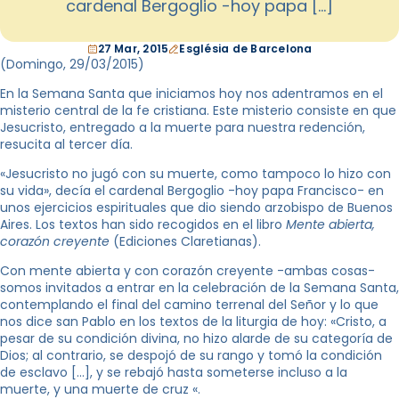
cardenal Bergoglio -hoy papa […]
27 Mar, 2015
Església de Barcelona
(Domingo, 29
/03/2015
)
En la Semana Santa que iniciamos hoy nos adentramos en el
misterio central de la fe cristiana. Este misterio consiste en que
Jesucristo, entregado a la muerte para nuestra redención,
resucita al tercer día.
«Jesucristo no jugó con su muerte, como tampoco lo hizo con
su vida», decía el cardenal Bergoglio -hoy papa Francisco- en
unos ejercicios espirituales que dio siendo arzobispo de Buenos
Aires. Los textos han sido recogidos en el libro
Mente abierta,
corazón creyente
(Ediciones Claretianas).
Con mente abierta y con corazón creyente -ambas cosas-
somos invitados a entrar en la celebración de la Semana Santa,
contemplando el final del camino terrenal del Señor y lo que
nos dice san Pablo en los textos de la liturgia de hoy: «Cristo, a
pesar de su condición divina, no hizo alarde de su categoría de
Dios; al contrario, se despojó de su rango y tomó la condición
de esclavo […], y se rebajó hasta someterse incluso a la
muerte, y una muerte de cruz «.