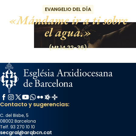
EVANGELIO DEL DÍA
Mándame ir a ti sobre
el agua.
(Mt 14,22-36)
Facebook
Instagram
X / Twitter
YouTube
WhatsApp
Flickr
Radio Estel
Catalunya Cristiana
Contacto y sugerencias:
C. del Bisbe, 5
08002 Barcelona
Telf. 93 270 10 10
secgral@arqbcn.cat