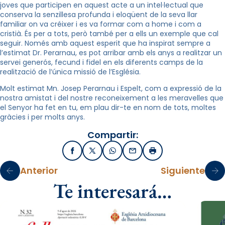
joves que participen en aquest acte a un intel·lectual que
conserva la senzillesa profunda i eloqüent de la seva llar
familiar on va créixer i es va formar com a home i com a
cristià. És per a tots, però també per a ells un exemple que cal
seguir. Només amb aquest esperit que ha inspirat sempre a
l’estimat Dr. Perarnau, es pot arribar amb els anys a realitzar un
servei generós, fecund i fidel en els diferents camps de la
realització de l’única missió de l’Església.
Molt estimat Mn. Josep Perarnau i Espelt, com a expressió de la
nostra amistat i del nostre reconeixement a les meravelles que
el Senyor ha fet en tu, em plau dir-te en nom de tots, moltes
gràcies i per molts anys.
Compartir:
Facebook
X / Twitter
WhatsApp
Email
Imprimir
Anterior
Siguiente
Te interesará…