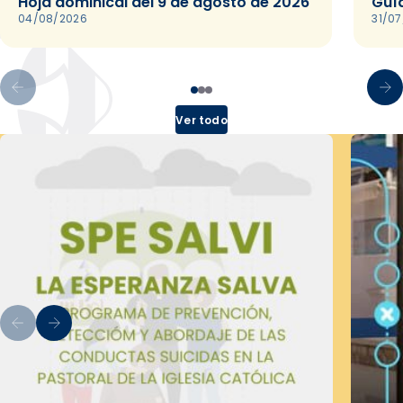
Hoja dominical del 9 de agosto de 2026
Guía
04/08/2026
31/0
Ver todo