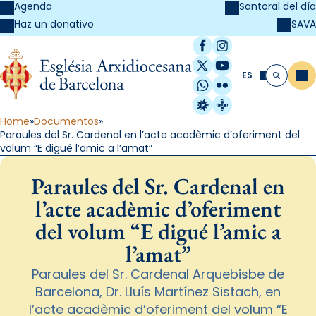
Agenda
Santoral del día
SAVA
Haz un donativo
Facebook
Instagram
X / Twitter
YouTube
ES
Me
Buscar
WhatsApp
Flickr
Radio Estel
Catalunya Cristi
Home
Documentos
Paraules del Sr. Cardenal en l’acte acadèmic d’oferiment del
volum “E digué l’amic a l’amat”
Paraules del Sr. Cardenal en
l’acte acadèmic d’oferiment
del volum “E digué l’amic a
l’amat”
Paraules del Sr. Cardenal Arquebisbe de
Barcelona, Dr. Lluís Martínez Sistach, en
l’acte acadèmic d’oferiment del volum “E