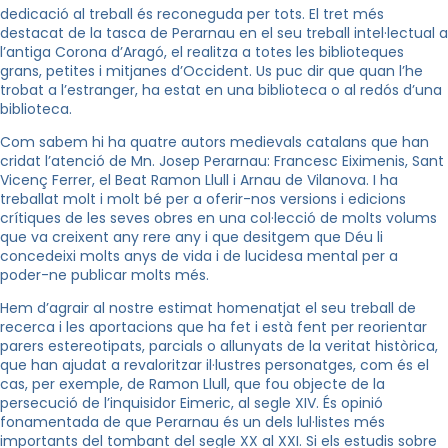
dedicació al treball és reconeguda per tots. El tret més
destacat de la tasca de Perarnau en el seu treball intel·lectual a
l’antiga Corona d’Aragó, el realitza a totes les biblioteques
grans, petites i mitjanes d’Occident. Us puc dir que quan l’he
trobat a l’estranger, ha estat en una biblioteca o al redós d’una
biblioteca.
Com sabem hi ha quatre autors medievals catalans que han
cridat l’atenció de Mn. Josep Perarnau: Francesc Eiximenis, Sant
Vicenç Ferrer, el Beat Ramon Llull i Arnau de Vilanova. I ha
treballat molt i molt bé per a oferir-nos versions i edicions
crítiques de les seves obres en una col·lecció de molts volums
que va creixent any rere any i que desitgem que Déu li
concedeixi molts anys de vida i de lucidesa mental per a
poder-ne publicar molts més.
Hem d’agrair al nostre estimat homenatjat el seu treball de
recerca i les aportacions que ha fet i està fent per reorientar
parers estereotipats, parcials o allunyats de la veritat històrica,
que han ajudat a revaloritzar il·lustres personatges, com és el
cas, per exemple, de Ramon Llull, que fou objecte de la
persecució de l’inquisidor Eimeric, al segle XIV. És opinió
fonamentada de que Perarnau és un dels lul·listes més
importants del tombant del segle XX al XXI. Si els estudis sobre