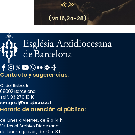
Foto
(Mt 16,24-28)
View on Facebook
·
Share
Arquebisbat de Barcelona
2 weeks ago
Memòria de les santes Juliana i
Semproniana, verges i màrtirs.
Facebook
Instagram
X / Twitter
YouTube
WhatsApp
Flickr
Radio Estel
Catalunya Cristiana
Acompanyant la història de sant Cugat, a
Contacto y sugerencias:
partir de l’Edat Mitjana sorgeix la tradició
que les santes Juliana (“relatiu a Júlia”) i
C. del Bisbe, 5
08002 Barcelona
Semproniana (“relatiu a Semprònia =
Telf. 93 270 10 10
eterna”) són deixebles seves. I l’any 1667, el
secgral@arqbcn.cat
frare Joan Gaspar Roig, afirma en una obra
Horario de atención al público:
que les santes són filles de l’antiga Iluro.
de lunes a viernes, de 9 a 14 h.
Mataró en reivindicarà les relíq
Visitas al Archivo Diocesano:
...
de lunes a jueves, de 10 a 13 h.
Ver más