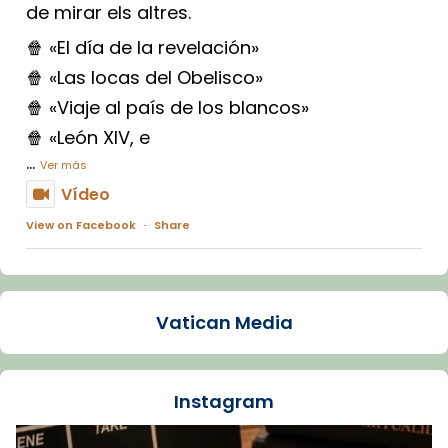
de mirar els altres.
🍿 «El día de la revelación»
🍿 «Las locas del Obelisco»
🍿 «Viaje al país de los blancos»
🍿 «León XIV, e
...
Ver más
Vídeo
View on Facebook
·
Share
Arquebisbat de Barcelona
1 week ago
Vatican Media
La Carmina va patir depressió. Fa gairebé
dos mesos, a l'Estadi Lluís Companys, la
jove va fer arribar el seu testimoni al papa
Instagram
Lleó XIV.
Recupera l'entrevista comp
Vatican