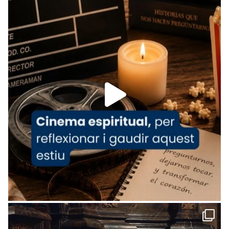
tican News 👇
News
www.vaticannews.va/es/iglesia/news/2026-
07/carmina-historia-depresion-papa-viaje-
espana-testimoni...
Foto
View on Facebook
·
Share
Arquebisbat de Barcelona
1 week ago
«Avui les santes Juliana i Semproniana ens
ajuden a alçar la mirada»
Mons. Sergi Gordo, bisbe de Tortosa, ha
presidit aquest 27 de juliol la missa de Les
Santes de Mataró.
🔗
tinyurl.com/cvu5jmbk