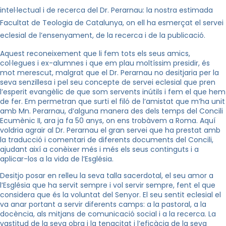
intel·lectual i de recerca del Dr. Perarnau: la nostra estimada
Facultat de Teologia de Catalunya, on ell ha esmerçat el servei
eclesial de l’ensenyament, de la recerca i de la publicació.
Aquest reconeixement que li fem tots els seus amics,
col·legues i ex-alumnes i que em plau moltíssim presidir, és
mot merescut, malgrat que el Dr. Perarnau no desitjaria per la
seva senzillesa i pel seu concepte de servei eclesial que pren
l’esperit evangèlic de que som servents inútils i fem el que hem
de fer. Em permetran que surti el filó de l’amistat que m’ha unit
amb Mn. Perarnau, d’alguna manera des dels temps del Concili
Ecumènic II, ara ja fa 50 anys, on ens trobàvem a Roma. Aquí
voldria agrair al Dr. Perarnau el gran servei que ha prestat amb
la traducció i comentari de diferents documents del Concili,
ajudant així a conèixer més i més els seus continguts i a
aplicar-los a la vida de l’Església.
Desitjo posar en relleu la seva talla sacerdotal, el seu amor a
l’Església que ha servit sempre i vol servir sempre, fent el que
considera que és la voluntat del Senyor. El seu sentit eclesial el
va anar portant a servir diferents camps: a la pastoral, a la
docència, als mitjans de comunicació social i a la recerca. La
vastitud de la seva obra i la tenacitat i l’eficàcia de la seva