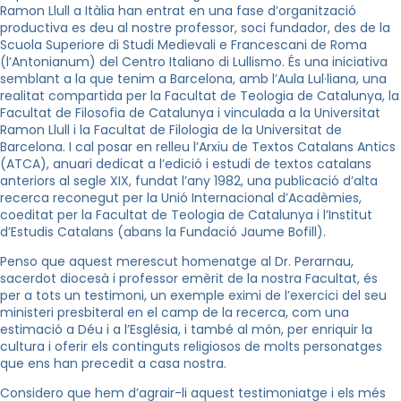
Ramon Llull a Itàlia han entrat en una fase d’organització
productiva es deu al nostre professor, soci fundador, des de
la
Scuola Superiore
di Studi Medievali e Francescani de Roma
(l’Antonianum) del Centro Italiano di Lullismo. És una iniciativa
semblant a la que tenim a Barcelona, amb l’Aula Lul·liana, una
realitat compartida per la Facultat de Teologia de Catalunya, la
Facultat de Filosofia de Catalunya i vinculada a
la Universitat
Ramon
Llull
i la Facultat de Filologia de la Universitat de
Barcelona. I cal posar en relleu l’Arxiu de Textos Catalans Antics
(ATCA), anuari dedicat a l’edició i estudi de textos catalans
anteriors al segle XIX, fundat l’any 1982, una publicació d’alta
recerca reconegut per
la Unió Internacional
d’Acadèmies,
coeditat per la Facultat de Teologia de Catalunya i l’Institut
d’Estudis Catalans (abans
la Fundació Jaume
Bofill
).
Penso que aquest merescut homenatge al Dr. Perarnau,
sacerdot diocesà i professor emèrit de
la nostra Facultat
, és
per a tots un testimoni, un exemple eximi de l’exercici del seu
ministeri presbiteral en el camp de la recerca, com una
estimació a Déu i a l’Església, i també al món, per enriquir la
cultura i oferir els continguts religiosos de molts personatges
que ens han precedit a casa nostra.
Considero que hem d’agrair-li aquest testimoniatge i els més