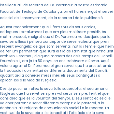
intel·lectual i de recerca del Dr. Perarnau: la nostra estimada
Facultat de Teologia de Catalunya, on ell ha esmerçat el servei
eclesial de l’ensenyament, de la recerca i de la publicació.
Aquest reconeixement que li fem tots els seus amics,
col·legues i ex-alumnes i que em plau moltíssim presidir, és
mot merescut, malgrat que el Dr. Perarnau no desitjaria per la
seva senzillesa i pel seu concepte de servei eclesial que pren
l’esperit evangèlic de que som servents inútils i fem el que hem
de fer. Em permetran que surti el filó de l’amistat que m’ha unit
amb Mn. Perarnau, d’alguna manera des dels temps del Concili
Ecumènic II, ara ja fa 50 anys, on ens trobàvem a Roma. Aquí
voldria agrair al Dr. Perarnau el gran servei que ha prestat amb
la traducció i comentari de diferents documents del Concili,
ajudant així a conèixer més i més els seus continguts i a
aplicar-los a la vida de l’Església.
Desitjo posar en relleu la seva talla sacerdotal, el seu amor a
l’Església que ha servit sempre i vol servir sempre, fent el que
considera que és la voluntat del Senyor. El seu sentit eclesial el
va anar portant a servir diferents camps: a la pastoral, a la
docència, als mitjans de comunicació social i a la recerca. La
vastitud de la seva obra i la tenacitat i l’eficàcia de la seva