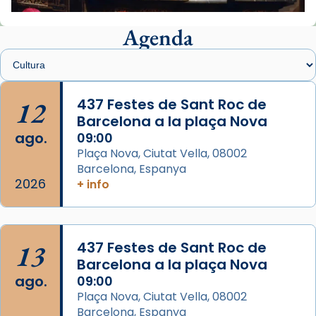
📸 J. Merino
Agenda
Foto
View on Facebook
·
Share
Arquebisbat de Barcelona
is at Catedral
12
437 Festes de Sant Roc de
de Barcelona.
Barcelona a la plaça Nova
2 weeks ago
ago.
09:00
Aquest dilluns, 27 de juliol, ha tingut lloc la
Plaça Nova, Ciutat Vella, 08002
missa d’acció de gràcies en agraïment al
Barcelona, Espanya
comitè organitzador de la visita apostòlica
2026
+ info
del Sant Pare Lleó XIV a Barcelona, i als
col·laboradors, a la Catedral de Barcelona.
L’arquebisbe de Barcelona, el cardenal Joan
13
437 Festes de Sant Roc de
Josep Omella, ha presidit la missa i l’ha
Barcelona a la plaça Nova
concelebrat el bisbe auxiliar de Barcelona,
ago.
09:00
Mons. David Abadías.
Plaça Nova, Ciutat Vella, 08002
Barcelona, Espanya
📸 Dr. G. Simón