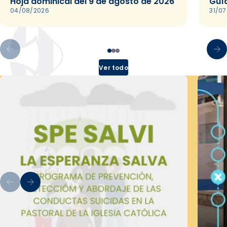
Hoja dominical del 9 de agosto de 2026
Guía
04/08/2026
31/0
Ver todo