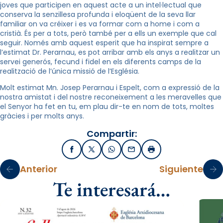
joves que participen en aquest acte a un intel·lectual que
conserva la senzillesa profunda i eloqüent de la seva llar
familiar on va créixer i es va formar com a home i com a
cristià. És per a tots, però també per a ells un exemple que cal
seguir. Només amb aquest esperit que ha inspirat sempre a
l’estimat Dr. Perarnau, es pot arribar amb els anys a realitzar un
servei generós, fecund i fidel en els diferents camps de la
realització de l’única missió de l’Església.
Molt estimat Mn. Josep Perarnau i Espelt, com a expressió de la
nostra amistat i del nostre reconeixement a les meravelles que
el Senyor ha fet en tu, em plau dir-te en nom de tots, moltes
gràcies i per molts anys.
Compartir:
Facebook
X / Twitter
WhatsApp
Email
Imprimir
Anterior
Siguiente
Te interesará…