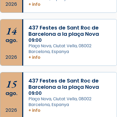
2026
+ info
Foto
View on Facebook
·
Share
14
437 Festes de Sant Roc de
Arquebisbat de Barcelona
Barcelona a la plaça Nova
2 weeks ago
ago.
09:00
Memòria de les santes Juliana i
Plaça Nova, Ciutat Vella, 08002
Semproniana, verges i màrtirs.
Barcelona, Espanya
2026
+ info
Acompanyant la història de sant Cugat, a
partir de l’Edat Mitjana sorgeix la tradició
que les santes Juliana (“relatiu a Júlia”) i
15
Semproniana (“relatiu a Semprònia =
437 Festes de Sant Roc de
Barcelona a la plaça Nova
eterna”) són deixebles seves. I l’any 1667, el
ago.
09:00
frare Joan Gaspar Roig, afirma en una obra
Plaça Nova, Ciutat Vella, 08002
que les santes són filles de l’antiga Iluro.
Barcelona, Espanya
Mataró en reivindicarà les relíq
2026
+ info
...
Ver más