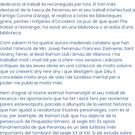
dedicació al treball és reconeguda per tots. El tret més
destacat de la tasca de Perarnau en el seu treball intel·lectual a
l’antiga Corona d’Aragó, el realitza a totes les biblioteques
grans, petites i mitjanes d’Occident. Us puc dir que quan l’he
trobat a l’estranger, ha estat en una biblioteca o al redós d’una
biblioteca.
Com sabem hi ha quatre autors medievals catalans que han
cridat l’atenció de Mn. Josep Perarnau: Francesc Eiximenis, Sant
Vicenç Ferrer, el Beat Ramon Llull i Arnau de Vilanova. I ha
treballat molt i molt bé per a oferir-nos versions i edicions
crítiques de les seves obres en una col·lecció de molts volums
que va creixent any rere any i que desitgem que Déu li
concedeixi molts anys de vida i de lucidesa mental per a
poder-ne publicar molts més.
Hem d’agrair al nostre estimat homenatjat el seu treball de
recerca i les aportacions que ha fet i està fent per reorientar
parers estereotipats, parcials o allunyats de la veritat històrica,
que han ajudat a revaloritzar il·lustres personatges, com és el
cas, per exemple, de Ramon Llull, que fou objecte de la
persecució de l’inquisidor Eimeric, al segle XIV. És opinió
fonamentada de que Perarnau és un dels lul·listes més
importants del tombant del segle XX al XXI. Si els estudis sobre