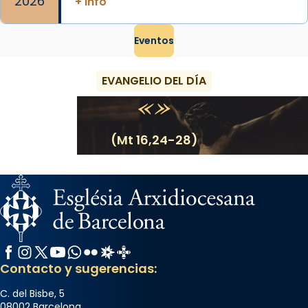
2026
+ info
Eventos
EVANGELIO DEL DÍA
(Mt 16,24-28)
Facebook
Instagram
X / Twitter
YouTube
WhatsApp
Flickr
Radio Estel
Catalunya Cristiana
Contacto y sugerencias:
C. del Bisbe, 5
08002 Barcelona