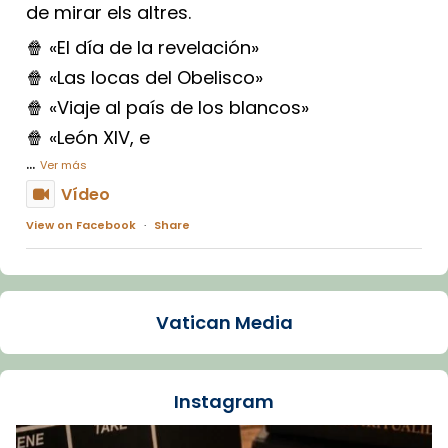
de mirar els altres.
🍿 «El día de la revelación»
🍿 «Las locas del Obelisco»
🍿 «Viaje al país de los blancos»
🍿 «León XIV, e
...
Ver más
Vídeo
View on Facebook
·
Share
Arquebisbat de Barcelona
1 week ago
Vatican Media
La Carmina va patir depressió. Fa gairebé
dos mesos, a l'Estadi Lluís Companys, la
jove va fer arribar el seu testimoni al papa
Instagram
Lleó XIV.
Recupera l'entrevista comp
Vatican