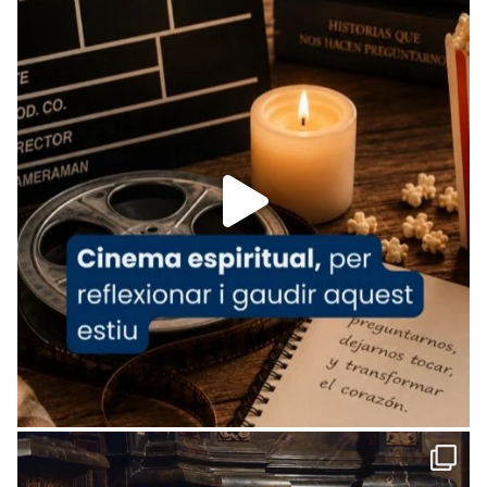
tican News 👇
News
www.vaticannews.va/es/iglesia/news/2026-
07/carmina-historia-depresion-papa-viaje-
espana-testimoni...
Foto
View on Facebook
·
Share
Arquebisbat de Barcelona
1 week ago
«Avui les santes Juliana i Semproniana ens
ajuden a alçar la mirada»
Mons. Sergi Gordo, bisbe de Tortosa, ha
presidit aquest 27 de juliol la missa de Les
Santes de Mataró.
🔗
tinyurl.com/cvu5jmbk