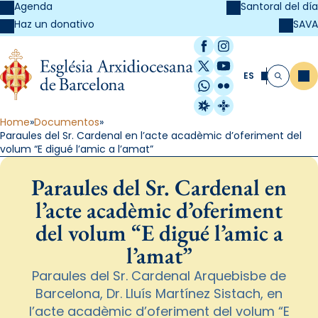
Agenda
Santoral del día
SAVA
Haz un donativo
Facebook
Instagram
X / Twitter
YouTube
ES
Me
Buscar
WhatsApp
Flickr
Radio Estel
Catalunya Cristi
Home
Documentos
Paraules del Sr. Cardenal en l’acte acadèmic d’oferiment del
volum “E digué l’amic a l’amat”
Paraules del Sr. Cardenal en
l’acte acadèmic d’oferiment
del volum “E digué l’amic a
l’amat”
Paraules del Sr. Cardenal Arquebisbe de
Barcelona, Dr. Lluís Martínez Sistach, en
l’acte acadèmic d’oferiment del volum “E