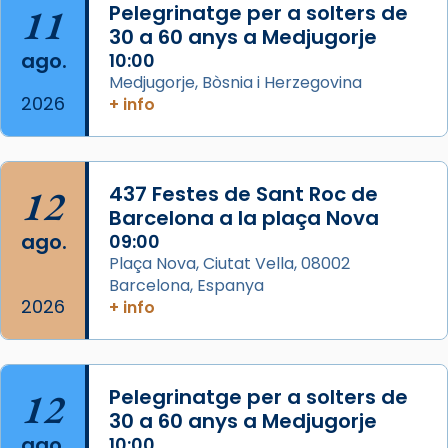
11
Pelegrinatge per a solters de
View on Facebook
·
Share
30 a 60 anys a Medjugorje
ago.
10:00
Arquebisbat de Barcelona
Medjugorje, Bòsnia i Herzegovina
2 weeks ago
2026
+ info
Memòria de les santes Juliana i
Semproniana, verges i màrtirs.
Acompanyant la història de sant Cugat, a
12
437 Festes de Sant Roc de
partir de l’Edat Mitjana sorgeix la tradició
Barcelona a la plaça Nova
que les santes Juliana (“relatiu a Júlia”) i
ago.
09:00
Semproniana (“relatiu a Semprònia =
Plaça Nova, Ciutat Vella, 08002
eterna”) són deixebles seves. I l’any 1667, el
Barcelona, Espanya
2026
frare Joan Gaspar Roig, afirma en una obra
+ info
que les santes són filles de l’antiga Iluro.
Mataró en reivindicarà les relíq
...
Ver más
12
Pelegrinatge per a solters de
Foto
30 a 60 anys a Medjugorje
ago.
10:00
View on Facebook
·
Share