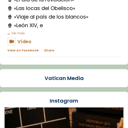
🍿 «Las locas del Obelisco»
🍿 «Viaje al país de los blancos»
🍿 «León XIV, e
...
Ver más
Vídeo
View on Facebook
·
Share
Arquebisbat de Barcelona
1 week ago
Vatican Media
La Carmina va patir depressió. Fa gairebé
dos mesos, a l'Estadi Lluís Companys, la
jove va fer arribar el seu testimoni al papa
Instagram
Lleó XIV.
Recupera l'entrevista comp
Vatican
tican News 👇
News