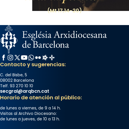
(Mt 17,14-20)
Facebook
Instagram
X / Twitter
YouTube
WhatsApp
Flickr
Radio Estel
Catalunya Cristiana
Contacto y sugerencias:
C. del Bisbe, 5
08002 Barcelona
Telf. 93 270 10 10
secgral@arqbcn.cat
Horario de atención al público:
de lunes a viernes, de 9 a 14 h.
Visitas al Archivo Diocesano:
de lunes a jueves, de 10 a 13 h.