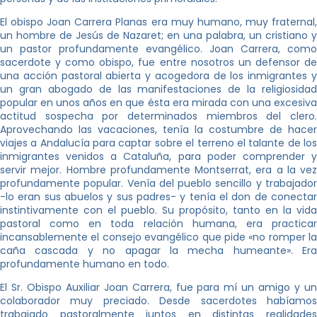
El obispo Joan Carrera Planas era muy humano, muy fraternal,
un hombre de Jesús de Nazaret; en una palabra, un cristiano y
un pastor profundamente evangélico. Joan Carrera, como
sacerdote y como obispo, fue entre nosotros un defensor de
una acción pastoral abierta y acogedora de los inmigrantes y
un gran abogado de las manifestaciones de la religiosidad
popular en unos años en que ésta era mirada con una excesiva
actitud sospecha por determinados miembros del clero.
Aprovechando las vacaciones, tenía la costumbre de hacer
viajes a Andalucía para captar sobre el terreno el talante de los
inmigrantes venidos a Cataluña, para poder comprender y
servir mejor. Hombre profundamente Montserrat, era a la vez
profundamente popular. Venía del pueblo sencillo y trabajador
-lo eran sus abuelos y sus padres- y tenía el don de conectar
instintivamente con el pueblo. Su propósito, tanto en la vida
pastoral como en toda relación humana, era practicar
incansablemente el consejo evangélico que pide «no romper la
caña cascada y no apagar la mecha humeante». Era
profundamente humano en todo.
El Sr. Obispo Auxiliar Joan Carrera, fue para mí un amigo y un
colaborador muy preciado. Desde sacerdotes habíamos
trabajado pastoralmente juntos en distintas realidades