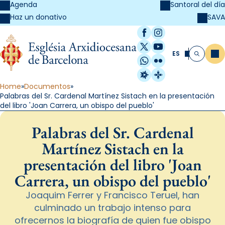
Agenda
Santoral del día
SAVA
Haz un donativo
Facebook
Instagram
X / Twitter
YouTube
ES
Me
Buscar
WhatsApp
Flickr
Radio Estel
Catalunya Cristi
Home
Documentos
Palabras del Sr. Cardenal Martínez Sistach en la presentación
del libro 'Joan Carrera, un obispo del pueblo'
Palabras del Sr. Cardenal
Martínez Sistach en la
presentación del libro 'Joan
Carrera, un obispo del pueblo'
Joaquim Ferrer y Francisco Teruel, han
culminado un trabajo intenso para
ofrecernos la biografía de quien fue obispo