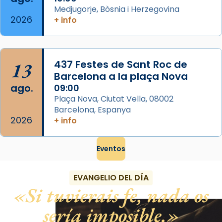
Medjugorje, Bòsnia i Herzegovina
2026
+ info
13
437 Festes de Sant Roc de
Barcelona a la plaça Nova
ago.
09:00
Plaça Nova, Ciutat Vella, 08002
Barcelona, Espanya
2026
+ info
Eventos
EVANGELIO DEL DÍA
Si tuvierais fe, nada os
sería imposible.