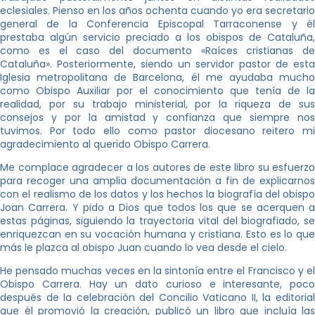
eclesiales. Pienso en los años ochenta cuando yo era secretario
general de la Conferencia Episcopal Tarraconense y él
prestaba algún servicio preciado a los obispos de Cataluña,
como es el caso del documento «Raíces cristianas de
Cataluña». Posteriormente, siendo un servidor pastor de esta
Iglesia metropolitana de Barcelona, él me ayudaba mucho
como Obispo Auxiliar por el conocimiento que tenía de la
realidad, por su trabajo ministerial, por la riqueza de sus
consejos y por la amistad y confianza que siempre nos
tuvimos. Por todo ello como pastor diocesano reitero mi
agradecimiento al querido Obispo Carrera.
Me complace agradecer a los autores de este libro su esfuerzo
para recoger una amplia documentación a fin de explicarnos
con el realismo de los datos y los hechos la biografía del obispo
Joan Carrera. Y pido a Dios que todos los que se acerquen a
estas páginas, siguiendo la trayectoria vital del biografiado, se
enriquezcan en su vocación humana y cristiana. Esto es lo que
más le plazca al obispo Juan cuando lo vea desde el cielo.
He pensado muchas veces en la sintonía entre el Francisco y el
Obispo Carrera. Hay un dato curioso e interesante, poco
después de la celebración del Concilio Vaticano II, la editorial
que él promovió la creación, publicó un libro que incluía las