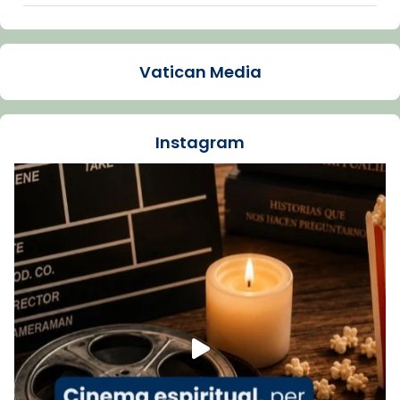
Arquebisbat de Barcelona
2 weeks ago
Vatican Media
La Carmina va patir depressió. Fa gairebé
dos mesos, a l'Estadi Lluís Companys, la
jove va fer arribar el seu testimoni al papa
Instagram
Lleó XIV.
Recupera l'entrevista comp
Vatican
tican News 👇
News
www.vaticannews.va/es/iglesia/news/2026-
07/carmina-historia-depresion-papa-viaje-
espana-testimoni...
Foto
View on Facebook
·
Share
Arquebisbat de Barcelona