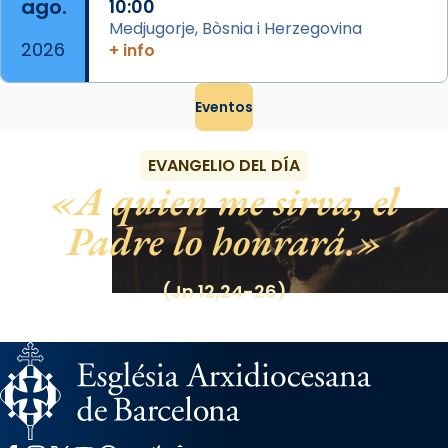
ago.
10:00
Medjugorje, Bòsnia i Herzegovina
2026
+ info
Eventos
EVANGELIO DEL DÍA
A quien me sirva, el
Padre lo honrará.
(Jn 12,24-26)