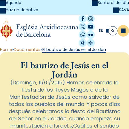
Agenda
Santoral del día
SAVA
Haz un donativo
Facebook
Instagram
X / Twitter
YouTube
ES
Me
Buscar
WhatsApp
Flickr
Radio Estel
Catalunya Cristi
Home
Documentos
El bautizo de Jesús en el Jordán
El bautizo de Jesús en el
Jordán
(Domingo, 11/01/2015) Hemos celebrado la
fiesta de los Reyes Magos o de la
Manifestación de Jesús como salvador de
todos los pueblos del mundo. Y pocos días
después celebramos la fiesta del Bautismo
del Señor en el Jordán, cuando empieza su
manifestación a Israel. ¿Cuál es el sentido