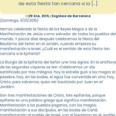
de esta fiesta tan cercana a la […]
09 Ene, 2015
Església de Barcelona
(Domingo,
11/01/2015
)
Hemos celebrado la fiesta de los Reyes Magos o de la
Manifestación de Jesús como salvador de todos los pueblos del
mundo. Y pocos días después celebramos la fiesta del
Bautismo del Señor en el Jordán, cuando empieza su
manifestación a Israel. ¿Cuál es el sentido de esta fiesta tan
cercana a la Epifanía?
La liturgia de la Epifanía del Señor une tres signos. En la antífona
de las segundas vísperas se lee: «Celebramos un día
santificado por tres milagros: hoy la estrella guió a los magos al
pesebre; hoy, en las bodas, el agua fue convertida en vino; hoy,
Cristo, para salvarnos, quiso ser bautizado por Juan en el
Jordán».
Son tres manifestaciones de Cristo, tres epifanías, porque
epifanía
es una palabra griega que significa
manifestación
.
Manifestación a los pueblos paganos, con los magos;
manifestación a sus discípulos, en las bodas de Caná;
manifestación al pueblo de Israel, con el bautismo en el Jordán.