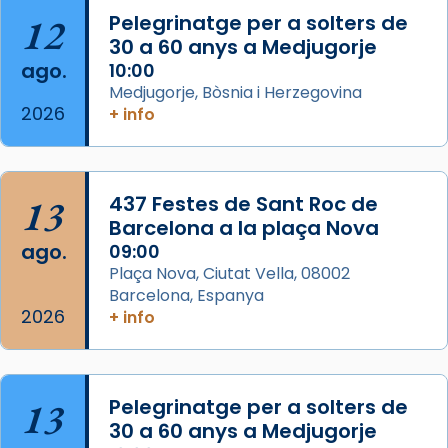
partir de l’Edat Mitjana sorgeix la tradició
12
Pelegrinatge per a solters de
que les santes Juliana (“relatiu a Júlia”) i
30 a 60 anys a Medjugorje
Semproniana (“relatiu a Semprònia =
ago.
10:00
eterna”) són deixebles seves. I l’any 1667, el
Medjugorje, Bòsnia i Herzegovina
2026
frare Joan Gaspar Roig, afirma en una obra
+ info
que les santes són filles de l’antiga Iluro.
Mataró en reivindicarà les relíq
...
Ver más
13
437 Festes de Sant Roc de
Foto
Barcelona a la plaça Nova
ago.
09:00
View on Facebook
·
Share
Plaça Nova, Ciutat Vella, 08002
Barcelona, Espanya
2026
+ info
13
Pelegrinatge per a solters de
30 a 60 anys a Medjugorje