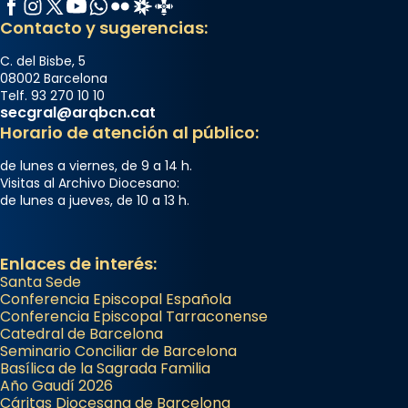
Facebook
Instagram
X / Twitter
YouTube
WhatsApp
Flickr
Radio Estel
Catalunya Cristiana
Contacto y sugerencias:
C. del Bisbe, 5
08002 Barcelona
Telf. 93 270 10 10
secgral@arqbcn.cat
Horario de atención al público:
de lunes a viernes, de 9 a 14 h.
Visitas al Archivo Diocesano:
de lunes a jueves, de 10 a 13 h.
Enlaces de interés:
Santa Sede
Conferencia Episcopal Española
Conferencia Episcopal Tarraconense
Catedral de Barcelona
Seminario Conciliar de Barcelona
Basílica de la Sagrada Familia
Año Gaudí 2026
Cáritas Diocesana de Barcelona