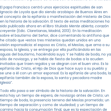
El papa Francisco centró unos ejercicios espirituales de san
Ignacio de Loyola que dio siendo arzobispo de Buenos Aires en
el concepto de la epifanía o manifestación del misterio de Dios
en la historia de la salvación. El texto de estas meditaciones ha
sido publicado ahora en el libro titulado
Mente abierta, corazón
creyente
(Edic. Claretianas, Madrid, 2013). En la meditación
sobre el bautismo del Señor, dice comentando la antífona que
he citado que «estos tres misterios quedan unidos en una
visión esponsalicia: el esposo es Cristo, el Mesías, que ama a su
esposa, la Iglesia, y se entrega por ella purificándola en las
aguas del bautismo, haciéndola suya. Y se habla de boda, no ya
sólo de noviazgo, y se habla de fiesta de bodas a la acuden
invitados que traen regalos y se alegran con el buen vino. Es la
epifanía de Cristo, el Hijo de Dios que hace suyo a su pueblo y
se une a él con un amor esponsal. Es la epifanía de una boda, la
epifanía también de la esposa, la santa y pecadora madre
Iglesia”.
Todo ello pasa a ser símbolo de la historia de la salvación. En
esta hay un tiempo de espera, de noviazgo antes de Cristo; un
tiempo de boda, la presencia terrena del Mesías prometido; un
tiempo de separación y como de viudedad; y un tiempo de
camino hacia la consumación final, que es la expectación de