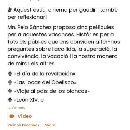
🎬 Aquest estiu, cinema per gaudir i també
per reflexionar!
Mn. Peio Sánchez proposa cinc pel·lícules
per a aquestes vacances. Històries per a
tots els públics que ens conviden a fer-nos
preguntes sobre l'acollida, la superació, la
convivència, la vocació i la nostra manera
de mirar els altres.
🍿 «El día de la revelación»
🍿 «Las locas del Obelisco»
🍿 «Viaje al país de los blancos»
🍿 «León XIV, e
...
Ver más
Vídeo
View on Facebook
·
Share