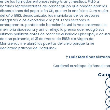
entre los llamados entonces
integristas
y
mestizos
. Pidió a
notorios representantes del primer grupo que obedecieran las
disposiciones del papa León XIII, que en la encíclica
Cum multa
,
del año 1882, desautorizaba las maniobras de los sectores
integristas y los exhortaba a la paz. Estos sectores le
amargaron su pontificado barcelonés. Así lo ha conservado la
memoria diocesana y así lo reflejó la prensa que recogió sus
últimas palabras antes de morir en el Palacio Episcopal, a causa
de una pulmonía, el 31 de marzo de 1883: «La Virgen de
Montserrat me abrirá las puertas del cielo porque la he
declarado patrona de Cataluña».
†
Lluís Martínez Sistach
Cardenal arzobispo de Barcelona
Comp