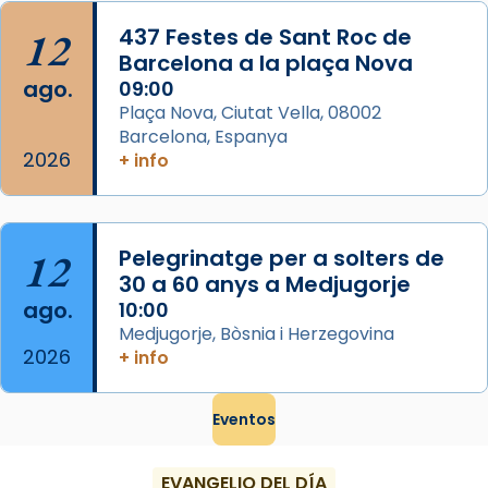
...
Ver más
12
437 Festes de Sant Roc de
Foto
Barcelona a la plaça Nova
ago.
09:00
View on Facebook
·
Share
Plaça Nova, Ciutat Vella, 08002
Barcelona, Espanya
2026
+ info
12
Pelegrinatge per a solters de
30 a 60 anys a Medjugorje
ago.
10:00
Medjugorje, Bòsnia i Herzegovina
2026
+ info
Eventos
EVANGELIO DEL DÍA