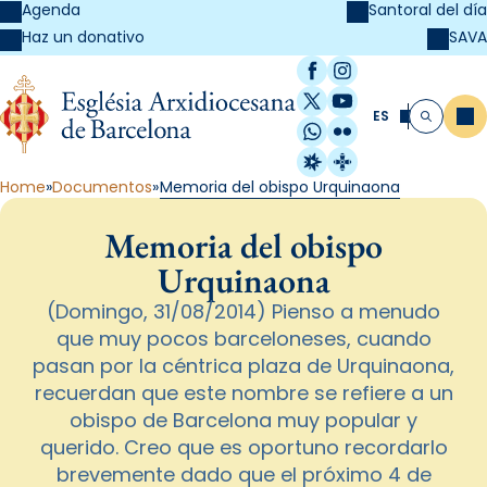
Agenda
Santoral del día
SAVA
Haz un donativo
Facebook
Instagram
X / Twitter
YouTube
ES
Me
Buscar
WhatsApp
Flickr
Radio Estel
Catalunya Cristi
Home
Documentos
Memoria del obispo Urquinaona
Memoria del obispo
Urquinaona
(Domingo, 31/08/2014) Pienso a menudo
que muy pocos barceloneses, cuando
pasan por la céntrica plaza de Urquinaona,
recuerdan que este nombre se refiere a un
obispo de Barcelona muy popular y
querido. Creo que es oportuno recordarlo
brevemente dado que el próximo 4 de