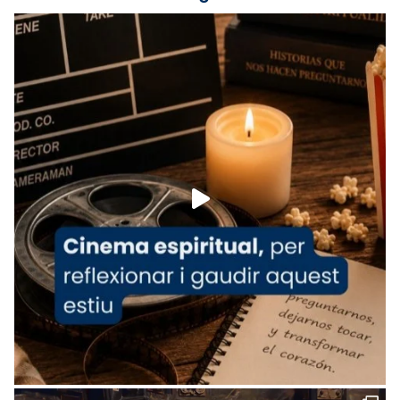
Lleó XIV.
Recupera l'entrevista comp
Vatican
tican News 👇
News
www.vaticannews.va/es/iglesia/news/2026-
07/carmina-historia-depresion-papa-viaje-
espana-testimoni...
Foto
View on Facebook
·
Share
Arquebisbat de Barcelona
2 weeks ago
«Avui les santes Juliana i Semproniana ens
ajuden a alçar la mirada»
Mons. Sergi Gordo, bisbe de Tortosa, ha
presidit aquest 27 de juliol la missa de Les
Santes de Mataró.