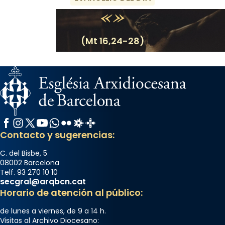
(Mt 16,24-28)
Facebook
Instagram
X / Twitter
YouTube
WhatsApp
Flickr
Radio Estel
Catalunya Cristiana
Contacto y sugerencias:
C. del Bisbe, 5
08002 Barcelona
Telf. 93 270 10 10
secgral@arqbcn.cat
Horario de atención al público:
de lunes a viernes, de 9 a 14 h.
Visitas al Archivo Diocesano: