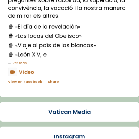
preguntes sobre l'acollida, la superació, la
convivència, la vocació i la nostra manera
de mirar els altres.
🍿 «El día de la revelación»
🍿 «Las locas del Obelisco»
🍿 «Viaje al país de los blancos»
🍿 «León XIV, e
...
Ver más
Vídeo
View on Facebook
·
Share
Arquebisbat de Barcelona
1 week ago
Vatican Media
La Carmina va patir depressió. Fa gairebé
dos mesos, a l'Estadi Lluís Companys, la
jove va fer arribar el seu testimoni al papa
Instagram