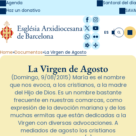
Agenda
Santoral del día
SAVA
Haz un donativo
Facebook
Instagram
X / Twitter
YouTube
ES
Me
Buscar
WhatsApp
Flickr
Radio Estel
Catalunya Cristi
Home
Documentos
La Virgen de Agosto
La Virgen de Agosto
(Domingo, 9/08/2015) María es el nombre
que nos evoca, a los cristianos, a la madre
del Hijo de Dios. Es un nombre bastante
frecuente en nuestras comarcas, como
expresión de la devoción mariana y de las
muchas ermitas que están dedicadas a la
Virgen con diversas advocaciones. A
mediados de agosto los cristianos