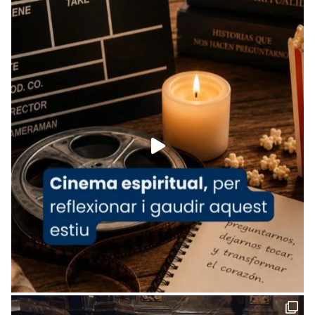
Recupera l'entrevista comp
Vatican
tican News 👇
News
www.vaticannews.va/es/iglesia/news/2026-
07/carmina-historia-depresion-papa-viaje-
espana-testimoni...
Foto
View on Facebook
·
Share
Arquebisbat de Barcelona
2 weeks ago
«Avui les santes Juliana i Semproniana ens
ajuden a alçar la mirada»
Mons. Sergi Gordo, bisbe de Tortosa, ha
presidit aquest 27 de juliol la missa de Les
Santes de Mataró.