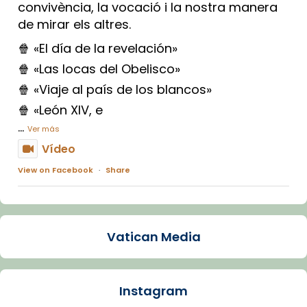
convivència, la vocació i la nostra manera
de mirar els altres.
🍿 «El día de la revelación»
🍿 «Las locas del Obelisco»
🍿 «Viaje al país de los blancos»
🍿 «León XIV, e
...
Ver más
Vídeo
View on Facebook
·
Share
Arquebisbat de Barcelona
1 week ago
Vatican Media
La Carmina va patir depressió. Fa gairebé
dos mesos, a l'Estadi Lluís Companys, la
jove va fer arribar el seu testimoni al papa
Instagram
Lleó XIV.