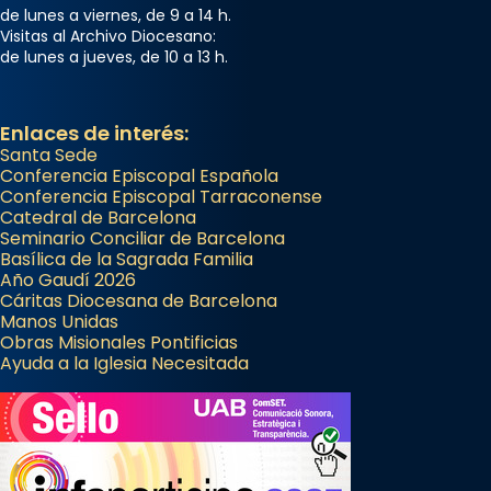
...
Ver más
de lunes a viernes, de 9 a 14 h.
Visitas al Archivo Diocesano:
Foto
de lunes a jueves, de 10 a 13 h.
View on Facebook
·
Share
Enlaces de interés:
Santa Sede
Conferencia Episcopal Española
Conferencia Episcopal Tarraconense
Catedral de Barcelona
Seminario Conciliar de Barcelona
Basílica de la Sagrada Familia
Año Gaudí 2026
Cáritas Diocesana de Barcelona
Manos Unidas
Obras Misionales Pontificias
Ayuda a la Iglesia Necesitada