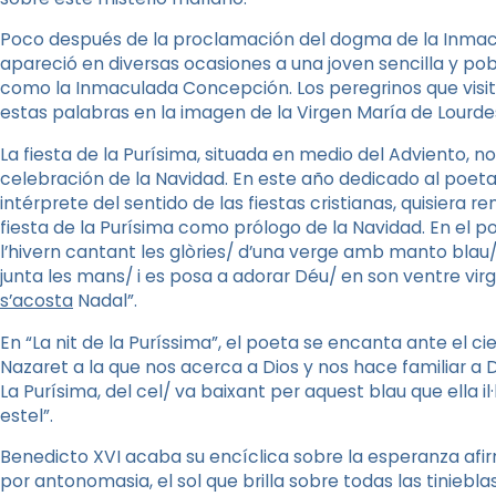
Poco después de la proclamación del dogma de la Inmac
apareció en diversas ocasiones a una joven sencilla y pob
como la Inmaculada Concepción. Los peregrinos que visi
estas palabras en la imagen de la Virgen María de Lourdes
La fiesta de la Purísima, situada en medio del Adviento, 
celebración de la Navidad. En este año dedicado al poeta
intérprete del sentido de las fiestas cristianas, quisiera 
fiesta de la Purísima como prólogo de la Navidad. En el po
l’hivern cantant les glòries/ d’una verge amb manto blau/ q
junta les mans/ i es posa a adorar Déu/ en son ventre virgin
s’acosta
Nadal”.
En “La nit de la Puríssima”, el poeta se encanta ante el ci
Nazaret a la que nos acerca a Dios y nos hace familiar a D
La Purísima, del cel/ va baixant per aquest blau que ella 
estel”.
Benedicto XVI acaba su encíclica sobre la esperanza afi
por antonomasia, el sol que brilla sobre todas las tiniebla