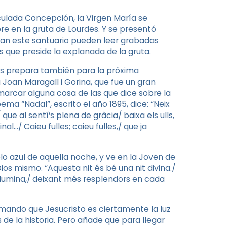
ulada Concepción, la Virgen María se
re en la gruta de Lourdes. Y se presentó
tan este santuario pueden leer grabadas
 que preside la explanada de la gruta.
nos prepara también para la próxima
 Joan Maragall i Gorina, que fue un gran
remarcar alguna cosa de las que dice sobre la
ema “Nadal”, escrito el año 1895, dice: “Neix
ue al sentí’s plena de gràcia/ baixa els ulls,
al…/ Caieu fulles; caieu fulles,/ que ja
elo azul de aquella noche, y ve en la Joven de
ios mismo. “Aquesta nit és bé una nit divina./
il·lumina,/ deixant més resplendors en cada
rmando que Jesucristo es ciertamente la luz
s de la historia. Pero añade que para llegar