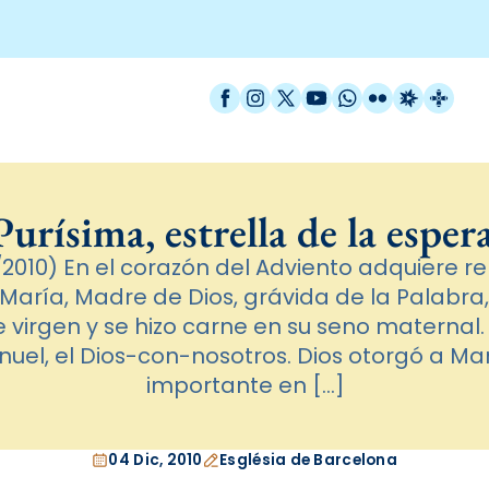
Facebook
Instagram
X / Twitter
YouTube
WhatsApp
Flickr
Radio Est
Catal
Purísima, estrella de la esper
2010) En el corazón del Adviento adquiere rel
 María, Madre de Dios, grávida de la Palabra,
e virgen y se hizo carne en su seno maternal
uel, el Dios-con-nosotros. Dios otorgó a M
importante en […]
04 Dic, 2010
Església de Barcelona