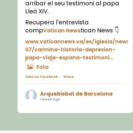
arribar el seu testimoni al papa
Lleó XIV.
Recupera l'entrevista
comp
tican News 👇
Vatican News
www.vaticannews.va/es/iglesia/news
07/carmina-historia-depresion-
papa-viaje-espana-testimoni...
Foto
View on Facebook
·
Share
Arquebisbat de Barcelona
1 week ago
«Avui les santes Juliana i
Semproniana ens ajuden a alçar
la mirada»