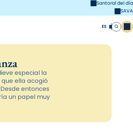
Santoral del día
SAVA
el
unya Cristiana
ES
M
Buscar
anza
ieve especial la
 que ella acogió
. Desde entonces
aría un papel muy