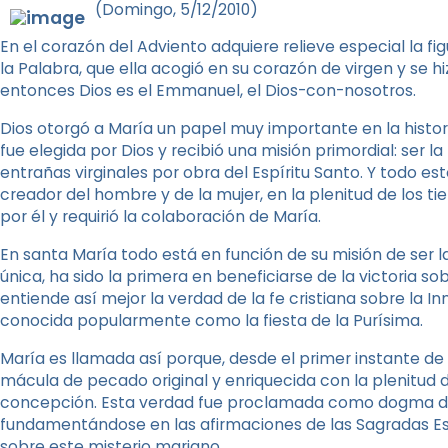
(Domingo, 5/12/2010)
En el corazón del Adviento adquiere relieve especial la fi
la Palabra, que ella acogió en su corazón de virgen y se 
entonces Dios es el Emmanuel, el Dios-con-nosotros.
Dios otorgó a María un papel muy importante en la histori
fue elegida por Dios y recibió una misión primordial: ser l
entrañas virginales por obra del Espíritu Santo. Y todo es
creador del hombre y de la mujer, en la plenitud de los 
por él y requirió la colaboración de María.
En santa María todo está en función de su misión de ser 
única, ha sido la primera en beneficiarse de la victoria s
entiende así mejor la verdad de la fe cristiana sobre la
conocida popularmente como la fiesta de la Purísima.
María es llamada así porque, desde el primer instante de
mácula de pecado original y enriquecida con la plenitud
concepción. Esta verdad fue proclamada como dogma de f
fundamentándose en las afirmaciones de las Sagradas Escri
sobre este misterio mariano.