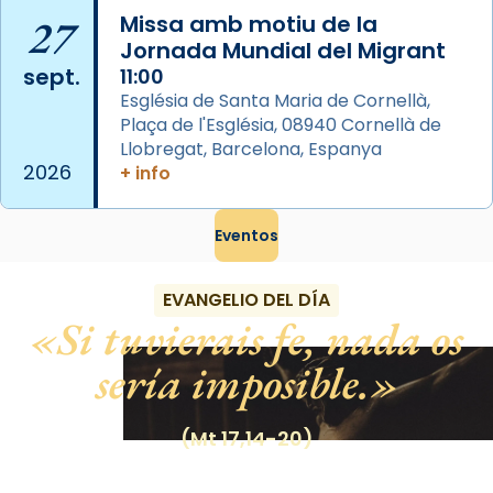
frare Joan Gaspar Roig, afirma en una obra
27
Missa amb motiu de la
que les santes són filles de l’antiga Iluro.
Jornada Mundial del Migrant
Mataró en reivindicarà les relíq
sept.
11:00
...
Ver más
Església de Santa Maria de Cornellà,
Foto
Plaça de l'Església, 08940 Cornellà de
Llobregat, Barcelona, Espanya
View on Facebook
·
Share
2026
+ info
Eventos
EVANGELIO DEL DÍA
Si tuvierais fe, nada os
sería imposible.
(Mt 17,14-20)