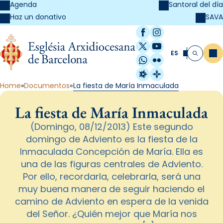
Agenda
Santoral del día
SAVA
Haz un donativo
Facebook
Instagram
X / Twitter
YouTube
ES
Me
Buscar
WhatsApp
Flickr
Radio Estel
Catalunya Cristi
Home
Documentos
La fiesta de María Inmaculada
La fiesta de María Inmaculada
(Domingo, 08/12/2013) Este segundo
domingo de Adviento es la fiesta de la
Inmaculada Concepción de María. Ella es
una de las figuras centrales de Adviento.
Por ello, recordarla, celebrarla, será una
muy buena manera de seguir haciendo el
camino de Adviento en espera de la venida
del Señor. ¿Quién mejor que María nos