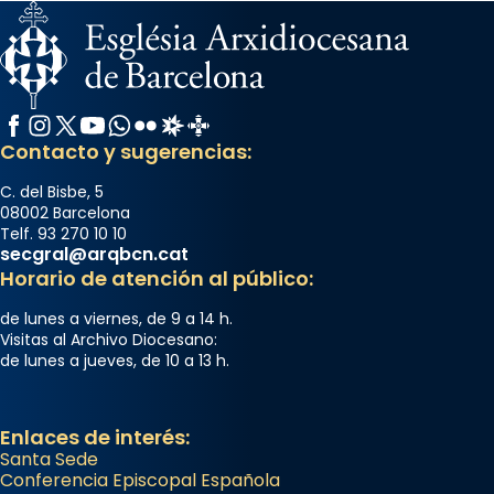
Facebook
Instagram
X / Twitter
YouTube
WhatsApp
Flickr
Radio Estel
Catalunya Cristiana
Contacto y sugerencias:
C. del Bisbe, 5
08002 Barcelona
Telf. 93 270 10 10
secgral@arqbcn.cat
Horario de atención al público:
de lunes a viernes, de 9 a 14 h.
Visitas al Archivo Diocesano:
de lunes a jueves, de 10 a 13 h.
Enlaces de interés:
Santa Sede
Conferencia Episcopal Española