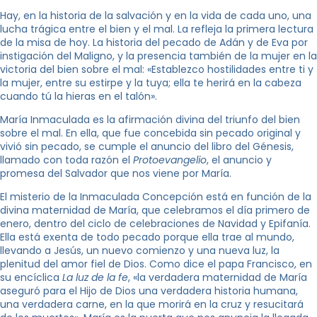
Hay, en la historia de la salvación y en la vida de cada uno, una
lucha trágica entre el bien y el mal. La refleja la primera lectura
de la misa de hoy. La historia del pecado de Adán y de Eva por
instigación del Maligno, y la presencia también de la mujer en la
victoria del bien sobre el mal: «Establezco hostilidades entre ti y
la mujer, entre su estirpe y la tuya; ella te herirá en la cabeza
cuando tú la hieras en el talón».
María Inmaculada es la afirmación divina del triunfo del bien
sobre el mal. En ella, que fue concebida sin pecado original y
vivió sin pecado, se cumple el anuncio del libro del Génesis,
llamado con toda razón el
Protoevangelio
, el anuncio y
promesa del Salvador que nos viene por María.
El misterio de la Inmaculada Concepción está en función de la
divina maternidad de María, que celebramos el día primero de
enero, dentro del ciclo de celebraciones de Navidad y Epifanía.
Ella está exenta de todo pecado porque ella trae al mundo,
llevando a Jesús, un nuevo comienzo y una nueva luz, la
plenitud del amor fiel de Dios. Como dice el papa Francisco, en
su encíclica
La luz de la fe
, «la verdadera maternidad de María
aseguró para el Hijo de Dios una verdadera historia humana,
una verdadera carne, en la que morirá en la cruz y resucitará