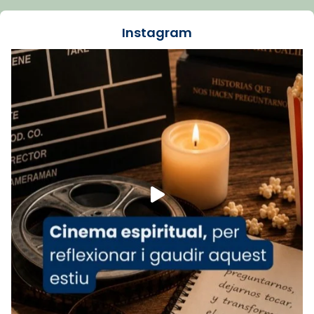
dos mesos, a l'Estadi Lluís Companys, la
jove va fer arribar el seu testimoni al papa
Instagram
Lleó XIV.
Recupera l'entrevista comp
Vatican
tican News 👇
News
www.vaticannews.va/es/iglesia/news/2026-
07/carmina-historia-depresion-papa-viaje-
espana-testimoni...
Foto
View on Facebook
·
Share
Arquebisbat de Barcelona
2 weeks ago
«Avui les santes Juliana i Semproniana ens
ajuden a alçar la mirada»
Mons. Sergi Gordo, bisbe de Tortosa, ha