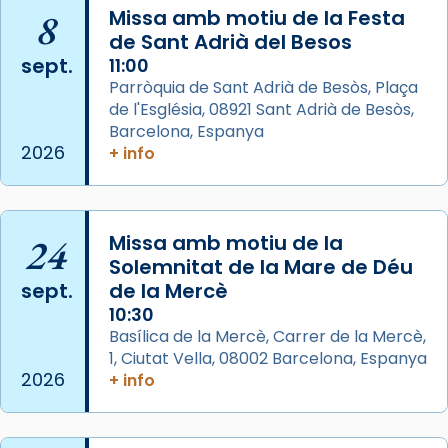
Josep Omella, ha presidit la missa i l’ha
8
Missa amb motiu de la Festa
concelebrat el bisbe auxiliar de Barcelona,
de Sant Adrià del Besos
Mons. David Abadías.
sept.
11:00
Parròquia de Sant Adrià de Besòs, Plaça
📸 Dr. G. Simón
de l'Església, 08921 Sant Adrià de Besòs,
Foto
Barcelona, Espanya
2026
+ info
View on Facebook
·
Share
Arquebisbat de Barcelona
2 weeks ago
24
Missa amb motiu de la
Memòria de les santes Juliana i
Solemnitat de la Mare de Déu
sept.
de la Mercè
Semproniana, verges i màrtirs.
10:30
Acompanyant la història de sant Cugat, a
Basílica de la Mercè, Carrer de la Mercè,
partir de l’Edat Mitjana sorgeix la tradició
1, Ciutat Vella, 08002 Barcelona, Espanya
que les santes Juliana (“relatiu a Júlia”) i
2026
+ info
Semproniana (“relatiu a Semprònia =
eterna”) són deixebles seves. I l’any 1667, el