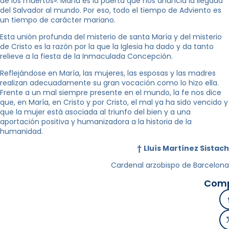
de los muertos». María es la puerta que nos anuncia la llegada
del Salvador al mundo. Por eso, todo el tiempo de Adviento es
un tiempo de carácter mariano.
Esta unión profunda del misterio de santa María y del misterio
de Cristo es la razón por la que la Iglesia ha dado y da tanto
relieve a la fiesta de la Inmaculada Concepción.
Reflejándose en María, las mujeres, las esposas y las madres
realizan adecuadamente su gran vocación como lo hizo ella.
Frente a un mal siempre presente en el mundo, la fe nos dice
que, en María, en Cristo y por Cristo, el mal ya ha sido vencido y
que la mujer está asociada al triunfo del bien y a una
aportación positiva y humanizadora a la historia de la
humanidad.
†
Lluís Martínez Sistach
Cardenal arzobispo de Barcelona
Comp