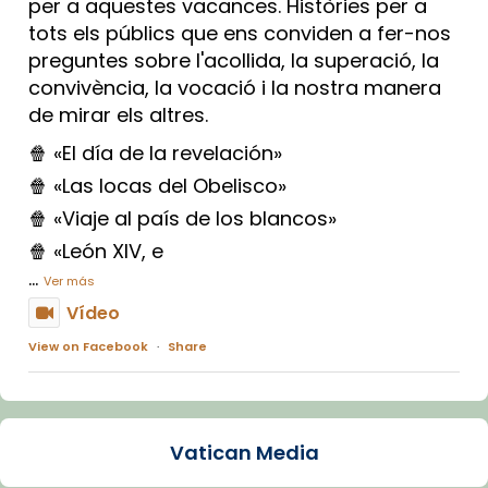
per a aquestes vacances. Històries per a
tots els públics que ens conviden a fer-nos
preguntes sobre l'acollida, la superació, la
convivència, la vocació i la nostra manera
de mirar els altres.
🍿 «El día de la revelación»
🍿 «Las locas del Obelisco»
🍿 «Viaje al país de los blancos»
🍿 «León XIV, e
...
Ver más
Vídeo
View on Facebook
·
Share
Arquebisbat de Barcelona
1 week ago
Vatican Media
La Carmina va patir depressió. Fa gairebé