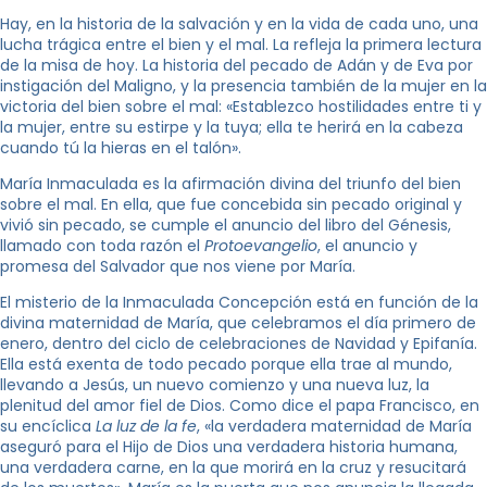
Hay, en la historia de la salvación y en la vida de cada uno, una
lucha trágica entre el bien y el mal. La refleja la primera lectura
de la misa de hoy. La historia del pecado de Adán y de Eva por
instigación del Maligno, y la presencia también de la mujer en la
victoria del bien sobre el mal: «Establezco hostilidades entre ti y
la mujer, entre su estirpe y la tuya; ella te herirá en la cabeza
cuando tú la hieras en el talón».
María Inmaculada es la afirmación divina del triunfo del bien
sobre el mal. En ella, que fue concebida sin pecado original y
vivió sin pecado, se cumple el anuncio del libro del Génesis,
llamado con toda razón el
Protoevangelio
, el anuncio y
promesa del Salvador que nos viene por María.
El misterio de la Inmaculada Concepción está en función de la
divina maternidad de María, que celebramos el día primero de
enero, dentro del ciclo de celebraciones de Navidad y Epifanía.
Ella está exenta de todo pecado porque ella trae al mundo,
llevando a Jesús, un nuevo comienzo y una nueva luz, la
plenitud del amor fiel de Dios. Como dice el papa Francisco, en
su encíclica
La luz de la fe
, «la verdadera maternidad de María
aseguró para el Hijo de Dios una verdadera historia humana,
una verdadera carne, en la que morirá en la cruz y resucitará