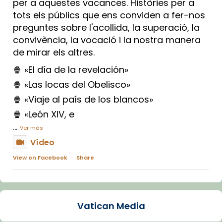
per a aquestes vacances. Històries per a
tots els públics que ens conviden a fer-nos
preguntes sobre l'acollida, la superació, la
convivència, la vocació i la nostra manera
de mirar els altres.
🍿 «El día de la revelación»
🍿 «Las locas del Obelisco»
🍿 «Viaje al país de los blancos»
🍿 «León XIV, e
...
Ver más
Vídeo
View on Facebook
·
Share
Arquebisbat de Barcelona
1 week ago
Vatican Media
La Carmina va patir depressió. Fa gairebé