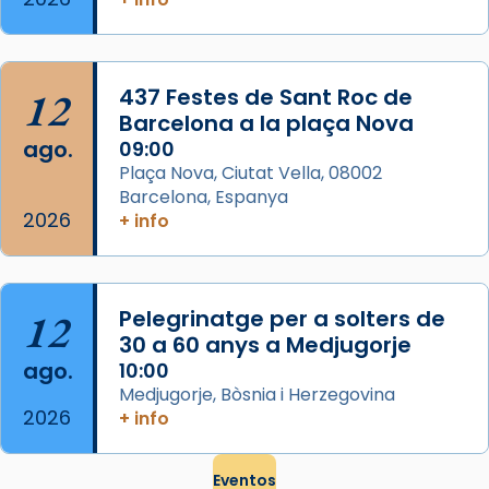
frare Joan Gaspar Roig, afirma en una obra
que les santes són filles de l’antiga Iluro.
Mataró en reivindicarà les relíq
...
Ver más
12
437 Festes de Sant Roc de
Foto
Barcelona a la plaça Nova
ago.
09:00
View on Facebook
·
Share
Plaça Nova, Ciutat Vella, 08002
Barcelona, Espanya
2026
+ info
12
Pelegrinatge per a solters de
30 a 60 anys a Medjugorje
ago.
10:00
Medjugorje, Bòsnia i Herzegovina
2026
+ info
Eventos