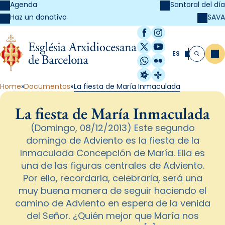
Agenda
Santoral del día
SAVA
Haz un donativo
Facebook
Instagram
X / Twitter
YouTube
ES
Me
Buscar
WhatsApp
Flickr
Radio Estel
Catalunya Cristi
Home
Documentos
La fiesta de María Inmaculada
La fiesta de María Inmaculada
(Domingo, 08/12/2013) Este segundo
domingo de Adviento es la fiesta de la
Inmaculada Concepción de María. Ella es
una de las figuras centrales de Adviento.
Por ello, recordarla, celebrarla, será una
muy buena manera de seguir haciendo el
camino de Adviento en espera de la venida
del Señor. ¿Quién mejor que María nos