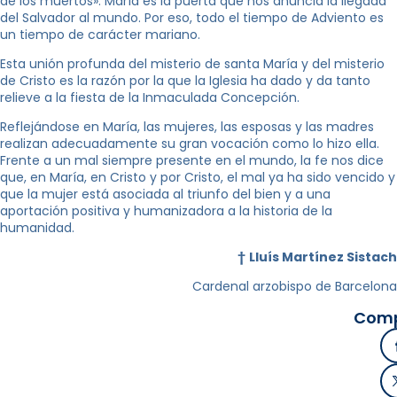
de los muertos». María es la puerta que nos anuncia la llegada
del Salvador al mundo. Por eso, todo el tiempo de Adviento es
un tiempo de carácter mariano.
Esta unión profunda del misterio de santa María y del misterio
de Cristo es la razón por la que la Iglesia ha dado y da tanto
relieve a la fiesta de la Inmaculada Concepción.
Reflejándose en María, las mujeres, las esposas y las madres
realizan adecuadamente su gran vocación como lo hizo ella.
Frente a un mal siempre presente en el mundo, la fe nos dice
que, en María, en Cristo y por Cristo, el mal ya ha sido vencido y
que la mujer está asociada al triunfo del bien y a una
aportación positiva y humanizadora a la historia de la
humanidad.
†
Lluís Martínez Sistach
Cardenal arzobispo de Barcelona
Comp