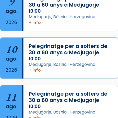
9
Josep Omella, ha presidit la missa i l’ha
30 a 60 anys a Medjugorje
concelebrat el bisbe auxiliar de Barcelona,
ago.
10:00
Mons. David Abadías.
Medjugorje, Bòsnia i Herzegovina
2026
+ info
📸 Dr. G. Simón
Foto
View on Facebook
·
Share
10
Pelegrinatge per a solters de
30 a 60 anys a Medjugorje
Arquebisbat de Barcelona
ago.
10:00
2 weeks ago
Medjugorje, Bòsnia i Herzegovina
2026
Memòria de les santes Juliana i
+ info
Semproniana, verges i màrtirs.
Acompanyant la història de sant Cugat, a
partir de l’Edat Mitjana sorgeix la tradició
11
Pelegrinatge per a solters de
que les santes Juliana (“relatiu a Júlia”) i
30 a 60 anys a Medjugorje
Semproniana (“relatiu a Semprònia =
ago.
10:00
eterna”) són deixebles seves. I l’any 1667, el
Medjugorje, Bòsnia i Herzegovina
2026
+ info