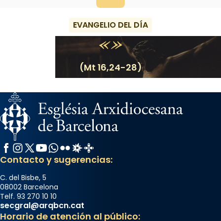
EVANGELIO DEL DÍA
(Mt 16,24-28)
Facebook
Instagram
X / Twitter
YouTube
WhatsApp
Flickr
Radio Estel
Catalunya Cristiana
Contacto y sugerencias:
C. del Bisbe, 5
08002 Barcelona
Telf. 93 270 10 10
secgral@arqbcn.cat
Horario de atención al público: