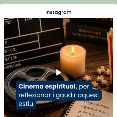
dos mesos, a l'Estadi Lluís Companys, la
jove va fer arribar el seu testimoni al papa
Instagram
Lleó XIV.
Recupera l'entrevista comp
Vatican
tican News 👇
News
www.vaticannews.va/es/iglesia/news/2026-
07/carmina-historia-depresion-papa-viaje-
espana-testimoni...
Foto
View on Facebook
·
Share
Arquebisbat de Barcelona
1 week ago
«Avui les santes Juliana i Semproniana ens
ajuden a alçar la mirada»
Mons. Sergi Gordo, bisbe de Tortosa, ha